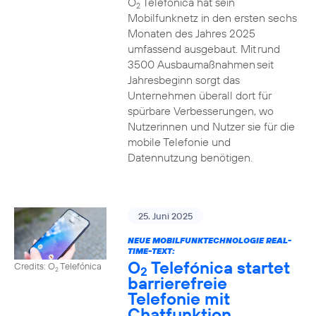
O
Telefónica hat sein
2
Mobilfunknetz in den ersten sechs
Monaten des Jahres 2025
umfassend ausgebaut. Mit rund
3500 Ausbaumaßnahmen seit
Jahresbeginn sorgt das
Unternehmen überall dort für
spürbare Verbesserungen, wo
Nutzerinnen und Nutzer sie für die
mobile Telefonie und
Datennutzung benötigen.
25. Juni 2025
NEUE MOBILFUNKTECHNOLOGIE REAL-
TIME-TEXT:
O
Telefónica startet
Credits: O
Telefónica
2
2
barrierefreie
Telefonie mit
Chatfunktion