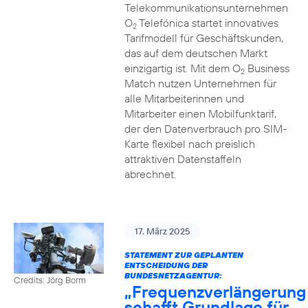
Telekommunikationsunternehmen
O
Telefónica startet innovatives
2
Tarifmodell für Geschäftskunden,
das auf dem deutschen Markt
einzigartig ist. Mit dem O
Business
2
Match nutzen Unternehmen für
alle Mitarbeiterinnen und
Mitarbeiter einen Mobilfunktarif,
der den Datenverbrauch pro SIM-
Karte flexibel nach preislich
attraktiven Datenstaffeln
abrechnet.
17. März 2025
STATEMENT ZUR GEPLANTEN
ENTSCHEIDUNG DER
BUNDESNETZAGENTUR:
Credits: Jörg Borm
„Frequenzverlängerung
schafft Grundlage für