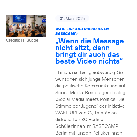
31. März 2025
WAKE UP! JUGENDDIALOG IM
BASECAMP:
„Wenn die Message
Credits: Till Budde
nicht sitzt, dann
bringt dir auch das
beste Video nichts“
Ehrlich, nahbar, glaubwürdig: So
wünschen sich junge Menschen
die politische Kommunikation auf
Social Media. Beim Jugenddialog
„Social Media meets Politics: Die
Stimme der Jugend“ der Initiative
WAKE UP! von O
Telefónica
2
diskutierten 80 Berliner
Schüler:innen im BASECAMP
Berlin mit jungen Politiker:innen