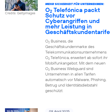
MEHR SICHERHEIT FÜR UNTERNEHMEN:
O
Telefónica packt
2
Credits: Gettyimages
Schutz vor
Cyberangriffen und
mehr Leistung in
Geschäftskundentarife
O
Business, die
2
Geschäftskundenmarke des
Telekommunikationsunternehmens
O
Telefónica, erweitert ab sofort ihr
2
Mobilfunkangebot. Mit dem neuen
O
Business Webguard sind
2
Unternehmen in allen Tarifen
automatisch vor Malware, Phishing,
Betrug und Identitätsdiebstahl
geschützt.
09. April 2025