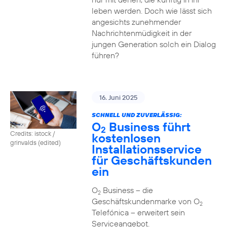
leben werden. Doch wie lässt sich
angesichts zunehmender
Nachrichtenmüdigkeit in der
jungen Generation solch ein Dialog
führen?
16. Juni 2025
SCHNELL UND ZUVERLÄSSIG:
O
Business führt
2
Credits: istock /
kostenlosen
grinvalds (edited)
Installationsservice
für Geschäftskunden
ein
O
Business – die
2
Geschäftskundenmarke von O
2
Telefónica – erweitert sein
Serviceangebot.