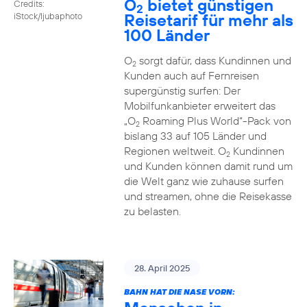
O
bietet günstigen
Credits:
2
Reisetarif für mehr als
iStock/ljubaphoto
100 Länder
O
sorgt dafür, dass Kundinnen und
2
Kunden auch auf Fernreisen
supergünstig surfen: Der
Mobilfunkanbieter erweitert das
„O
Roaming Plus World“-Pack von
2
bislang 33 auf 105 Länder und
Regionen weltweit. O
Kundinnen
2
und Kunden können damit rund um
die Welt ganz wie zuhause surfen
und streamen, ohne die Reisekasse
zu belasten.
28. April 2025
BAHN HAT DIE NASE VORN: