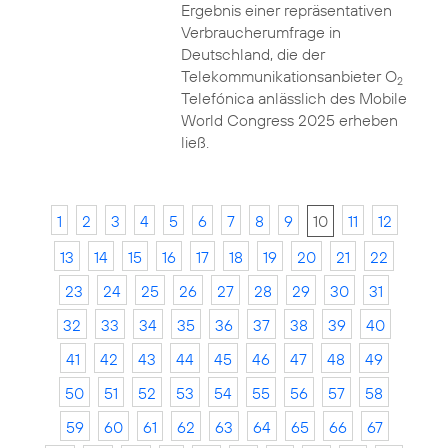
Ergebnis einer repräsentativen
Verbraucherumfrage in
Deutschland, die der
Telekommunikationsanbieter O
2
Telefónica anlässlich des Mobile
World Congress 2025 erheben
ließ.
1
2
3
4
5
6
7
8
9
10
11
12
13
14
15
16
17
18
19
20
21
22
23
24
25
26
27
28
29
30
31
32
33
34
35
36
37
38
39
40
41
42
43
44
45
46
47
48
49
50
51
52
53
54
55
56
57
58
59
60
61
62
63
64
65
66
67