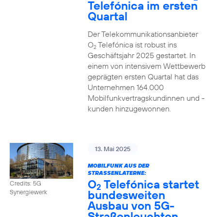
Telefónica im ersten
Quartal
Der Telekommunikationsanbieter
O
Telefónica ist robust ins
2
Geschäftsjahr 2025 gestartet. In
einem von intensivem Wettbewerb
geprägten ersten Quartal hat das
Unternehmen 164.000
Mobilfunkvertragskundinnen und -
kunden hinzugewonnen.
13. Mai 2025
MOBILFUNK AUS DER
STRASSENLATERNE:
O
Telefónica startet
Credits: 5G
2
bundesweiten
Synergiewerk
Ausbau von 5G-
Straßenleuchten