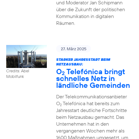
und Moderator Jan Schipmann
über die Zukunft der politischen
Kommunikation in digitalen
Räumen.
27. März 2025
STARKER JAHRESSTART BEIM
NETZAUSBAU:
O
Telefónica bringt
Credits: Abel
2
schnelles Netz in
Mobilfunk
ländliche Gemeinden
Der Telekommunikationsanbieter
O
Telefónica hat bereits zum
2
Jahresstart deutliche Fortschritte
beim Netzausbau gemacht. Das
Unternehmen hat in den
vergangenen Wochen mehr als
1600 Maßnahmen umgesetzt, um