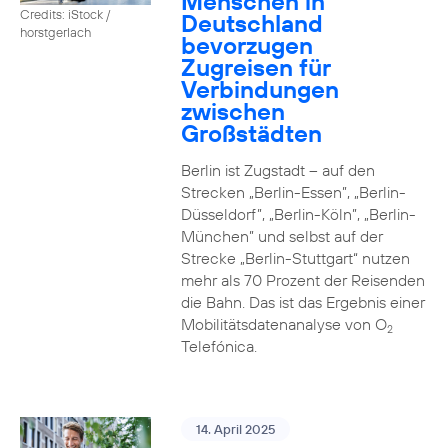
Menschen in
Credits: iStock /
Deutschland
horstgerlach
bevorzugen
Zugreisen für
Verbindungen
zwischen
Großstädten
Berlin ist Zugstadt – auf den
Strecken „Berlin-Essen”, „Berlin-
Düsseldorf”, „Berlin-Köln”, „Berlin-
München” und selbst auf der
Strecke „Berlin-Stuttgart“ nutzen
mehr als 70 Prozent der Reisenden
die Bahn. Das ist das Ergebnis einer
Mobilitätsdatenanalyse von O
2
Telefónica.
14. April 2025