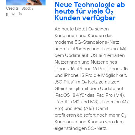
Neue Technologie ab
Credits: iStock /
heute für viele O
2
grinvalds
Kunden verfügbar
Ab heute bietet O
seinen
2
Kundinnen und Kunden das
moderne 5G-Standalone-Netz
auch für iPhones und iPads an: Mit
dem Update auf iOS 18.4 erhalten
Nutzerinnen und Nutzer eines
iPhone 16, iPhone 16 Pro, iPhone 15
und iPhone 15 Pro die Möglichkeit,
„5G Plus“ im O
Netz zu nutzen.
2
Gleiches gilt mit dem Update auf
iPadOS 18.4 für das iPad Pro (M4),
iPad Air (M2 und M3), iPad mini (A17
Pro) und iPad (A16). Damit
profitieren ab sofort noch mehr O
2
Kundinnen und Kunden von dem
eigenständigen 5G-Netz.