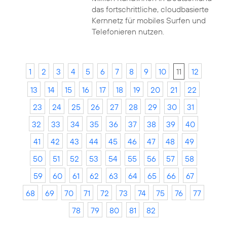
das fortschrittliche, cloudbasierte
Kernnetz für mobiles Surfen und
Telefonieren nutzen.
1
2
3
4
5
6
7
8
9
10
11
12
13
14
15
16
17
18
19
20
21
22
23
24
25
26
27
28
29
30
31
32
33
34
35
36
37
38
39
40
41
42
43
44
45
46
47
48
49
50
51
52
53
54
55
56
57
58
59
60
61
62
63
64
65
66
67
68
69
70
71
72
73
74
75
76
77
78
79
80
81
82