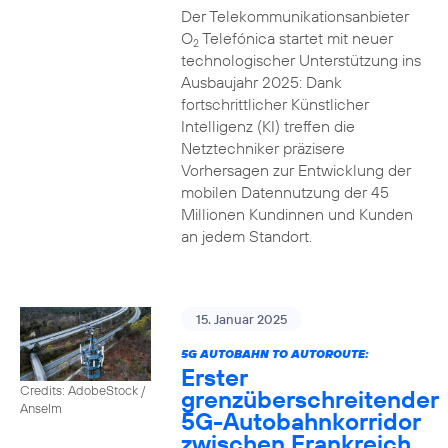
Der Telekommunikationsanbieter
O
Telefónica startet mit neuer
2
technologischer Unterstützung ins
Ausbaujahr 2025: Dank
fortschrittlicher Künstlicher
Intelligenz (KI) treffen die
Netztechniker präzisere
Vorhersagen zur Entwicklung der
mobilen Datennutzung der 45
Millionen Kundinnen und Kunden
an jedem Standort.
15. Januar 2025
5G AUTOBAHN TO AUTOROUTE:
Erster
Credits: AdobeStock /
grenzüberschreitender
Anselm
5G-Autobahnkorridor
zwischen Frankreich