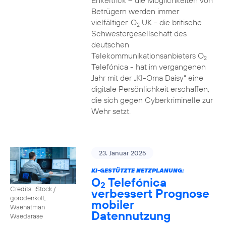
Enkeltrick – die Möglichkeiten von
Betrügern werden immer
vielfältiger. O
UK - die britische
2
Schwestergesellschaft des
deutschen
Telekommunikationsanbieters O
2
Telefónica - hat im vergangenen
Jahr mit der „KI-Oma Daisy“ eine
digitale Persönlichkeit erschaffen,
die sich gegen Cyberkriminelle zur
Wehr setzt.
23. Januar 2025
KI-GESTÜTZTE NETZPLANUNG:
O
Telefónica
2
Credits: iStock /
verbessert Prognose
gorodenkoff,
mobiler
Waehatman
Datennutzung
Waedarase