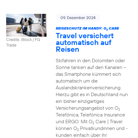
09. Dezember 2024
REISESCHUTZ IM HANDY: O
CARE
2
Travel versichert
Credits: iStock / FG
automatisch auf
Trade
Reisen
Skifahren in den Dolomiten oder
Sonne tanken auf den Kanaren –
das Smartphone kümmert sich
automatisch um die
Auslandskrankenversicherung.
Hierzu gibt es in Deutschland nun
ein bisher einzigartiges
Versicherungsangebot von O
2
Telefónica, Telefónica Insurance
und ERGO: Mit O
Care | Travel
2
können O
Privatkundinnen und -
2
kunden einfach über ihr