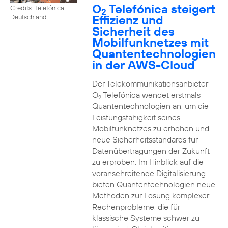
O
Telefónica steigert
Credits: Telefónica
2
Effizienz und
Deutschland
Sicherheit des
Mobilfunknetzes mit
Quantentechnologien
in der AWS-Cloud
Der Telekommunikationsanbieter
O
Telefónica wendet erstmals
2
Quantentechnologien an, um die
Leistungsfähigkeit seines
Mobilfunknetzes zu erhöhen und
neue Sicherheitsstandards für
Datenübertragungen der Zukunft
zu erproben. Im Hinblick auf die
voranschreitende Digitalisierung
bieten Quantentechnologien neue
Methoden zur Lösung komplexer
Rechenprobleme, die für
klassische Systeme schwer zu