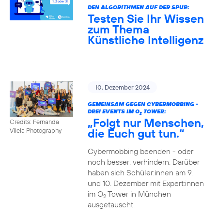
DEN ALGORITHMEN AUF DER SPUR:
Testen Sie Ihr Wissen
zum Thema
Künstliche Intelligenz
10. Dezember 2024
GEMEINSAM GEGEN CYBERMOBBING -
DREI EVENTS IM O
TOWER:
2
„Folgt nur Menschen,
Credits: Fernanda
die Euch gut tun.“
Vilela Photography
Cybermobbing beenden - oder
noch besser: verhindern: Darüber
haben sich Schüler:innen am 9.
und 10. Dezember mit Expert:innen
im O
Tower in München
2
ausgetauscht.