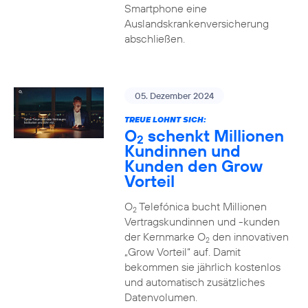
Smartphone eine
Auslandskrankenversicherung
abschließen.
05. Dezember 2024
TREUE LOHNT SICH:
O
schenkt Millionen
2
Kundinnen und
Kunden den Grow
Vorteil
O
Telefónica bucht Millionen
2
Vertragskundinnen und -kunden
der Kernmarke O
den innovativen
2
„Grow Vorteil“ auf. Damit
bekommen sie jährlich kostenlos
und automatisch zusätzliches
Datenvolumen.