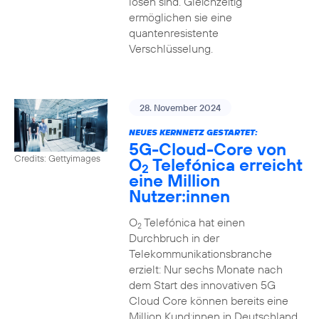
lösen sind. Gleichzeitig
ermöglichen sie eine
quantenresistente
Verschlüsselung.
28. November 2024
NEUES KERNNETZ GESTARTET:
5G-Cloud-Core von
Credits: Gettyimages
O
Telefónica erreicht
2
eine Million
Nutzer:innen
O
Telefónica hat einen
2
Durchbruch in der
Telekommunikationsbranche
erzielt: Nur sechs Monate nach
dem Start des innovativen 5G
Cloud Core können bereits eine
Million Kund:innen in Deutschland