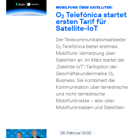
MOBILFUNK ÜBER SATELLITEN:
O
Telefónica startet
2
ersten Tarif für
Satellite-IoT
Der Telekommunikationsanbieter
O
Telefónica bietet erstmals
2
Mobilfunk-Vernetzung über
Satelliten an. Im März startet die
„Satellite IoT”-Tarifoption der
Geschäftskundenmarke O
2
Business. Sie kombiniert die
Kommunikation über terrestrische
und nicht-terrestrische
Mobilfunknetze – also über
Mobilfunkmasten und Satelliten.
24. Februar 2025