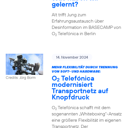
gelernt?
Alt trifft Jung zum
Erfahrungsaustausch über
Desinformation im BASECAMP von
O
Telefónica in Berlin
2
14. November 2024
MEHR FLEXIBILITÄT DURCH TRENNUNG
VON SOFT- UND HARDWARE:
O
Telefónica
Credits: Jörg Borm
2
modernisiert
Transportnetz auf
Knopfdruck
O
Telefónica schafft mit dem
2
sogenannten „Whiteboxing“-Ansatz
eine größere Flexibilität im eigenen
Transportnetz. Der