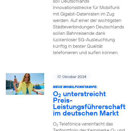
soll Deutschlands
Innovationsstrecke für Mobilfunk
mit Gigabit-Datenraten im Zug
werden. Auf einer der wichtigsten
Städteverbindungen Deutschlands
sollen Bahnreisende dank
lückenloser 5G-Ausleuchtung
künftig in bester Qualität
telefonieren und surfen können.
17. Oktober 2024
NEUE MOBILFUNKTARIFE:
O
unterstreicht
2
Preis-
Leistungsführerschaft
im deutschen Markt
O
Telefónica vereinfacht das
2
Tarifportfolio der Kernmarke O
und