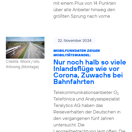
mit einem Plus von 14 Punkten
über alle Anbieter hinweg den
größten Sprung nach vorne.
22. November 2024
MOBILFUNKDATEN ZEIGEN
MOBILITÄTSWANDEL:
Nur noch halb so viele
Credits: iStock / ollo,
Inlandsflüge wie vor
thitivong (Montage)
Corona, Zuwachs bei
Bahnfahrten
Telekommunikationsanbieter O
2
Telefónica und Analysespezialist
Teralytics AG haben das
Reiseverhalten der Deutschen in
den vergangenen fünf Jahren
untersucht. Die
Langzeitbetrachtung legt offen: Die