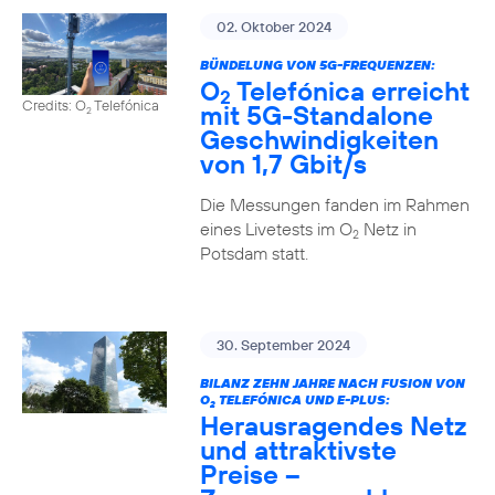
02. Oktober 2024
BÜNDELUNG VON 5G-FREQUENZEN:
O
Telefónica erreicht
2
Credits: O
Telefónica
mit 5G-Standalone
2
Geschwindigkeiten
von 1,7 Gbit/s
Die Messungen fanden im Rahmen
eines Livetests im O
Netz in
2
Potsdam statt.
30. September 2024
BILANZ ZEHN JAHRE NACH FUSION VON
O
TELEFÓNICA UND E-PLUS:
2
Herausragendes Netz
und attraktivste
Preise –