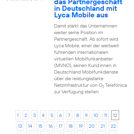
das Partnergeschäft
in Deutschland mit
Lyca Mobile aus
Damit stärkt das Unternehmen
weiter seine Position im
Partnergeschäft. Ab sofort wird
Lyca Mobile, einer der weltweit
führenden internationalen
virtuellen Mobilfunkanbieter
(MVNO), seinen Kund:innen in
Deutschland Mobilfunkdienste
über die leistungsstarke
Netzinfrastruktur von O
Telefónica
2
zur Verfügung stellen.
1
2
3
4
5
6
7
8
9
10
11
12
13
14
15
16
17
18
19
20
21
22