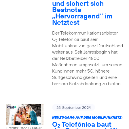
und sichert sich
Bestnote
„Hervorragend“ im
Netztest
Der Telekommunikationsanbieter
O
Telefónica baut sein
2
Mobilfunknetz in ganz Deutschland
weiter aus. Seit Jahresbeginn hat
der Netzbetreiber 4800
Maßnahmen umgesetzt, um seinen
Kund:innen mehr 5G, höhere
Surfgeschwindigkeiten und eine
bessere Netzabdeckung zu bieten.
25. September 2024
NEUZUGANG AUF DEM MOBILFUNKNETZ:
O
Telefónica baut
2
Credits: istock / Kar-Tr