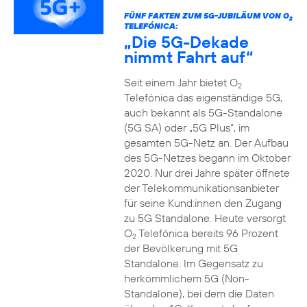
FÜNF FAKTEN ZUM 5G-JUBILÄUM VON O
2
TELEFÓNICA:
„Die 5G-Dekade
nimmt Fahrt auf“
Seit einem Jahr bietet O
2
Telefónica das eigenständige 5G,
auch bekannt als 5G-Standalone
(5G SA) oder „5G Plus“, im
gesamten 5G-Netz an. Der Aufbau
des 5G-Netzes begann im Oktober
2020. Nur drei Jahre später öffnete
der Telekommunikationsanbieter
für seine Kund:innen den Zugang
zu 5G Standalone. Heute versorgt
O
Telefónica bereits 96 Prozent
2
der Bevölkerung mit 5G
Standalone. Im Gegensatz zu
herkömmlichem 5G (Non-
Standalone), bei dem die Daten