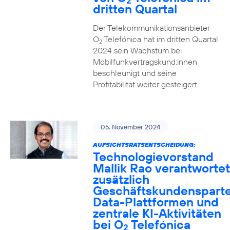
2
dritten Quartal
Der Telekommunikationsanbieter
O
Telefónica hat im dritten Quartal
2
2024 sein Wachstum bei
Mobilfunkvertragskund:innen
beschleunigt und seine
Profitabilität weiter gesteigert.
05. November 2024
AUFSICHTSRATSENTSCHEIDUNG:
Technologievorstand
Mallik Rao verantwortet
zusätzlich
Geschäftskundensparte
Data-Plattformen und
zentrale KI-Aktivitäten
bei O
Telefónica
2