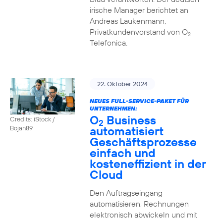
irische Manager berichtet an
Andreas Laukenmann,
Privatkundenvorstand von O
2
Telefonica.
22. Oktober 2024
NEUES FULL-SERVICE-PAKET FÜR
UNTERNEHMEN:
O
Business
Credits: iStock /
2
automatisiert
Bojan89
Geschäftsprozesse
einfach und
kosteneffizient in der
Cloud
Den Auftragseingang
automatisieren, Rechnungen
elektronisch abwickeln und mit