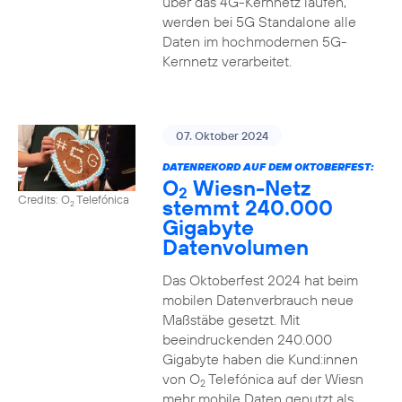
über das 4G-Kernnetz laufen,
werden bei 5G Standalone alle
Daten im hochmodernen 5G-
Kernnetz verarbeitet.
07. Oktober 2024
DATENREKORD AUF DEM OKTOBERFEST:
O
Wiesn-Netz
2
Credits: O
Telefónica
stemmt 240.000
2
Gigabyte
Datenvolumen
Das Oktoberfest 2024 hat beim
mobilen Datenverbrauch neue
Maßstäbe gesetzt. Mit
beeindruckenden 240.000
Gigabyte haben die Kund:innen
von O
Telefónica auf der Wiesn
2
mehr mobile Daten genutzt als