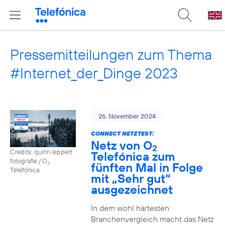
Pressemitteilungen zum Thema
#Internet_der_Dinge 2023
26. November 2024
CONNECT NETZTEST:
Netz von O
2
Credits: quirin leppert
Telefónica zum
fotografie / O
fünften Mal in Folge
2
Telefónica
mit „Sehr gut“
ausgezeichnet
In dem wohl härtesten
Branchenvergleich macht das Netz