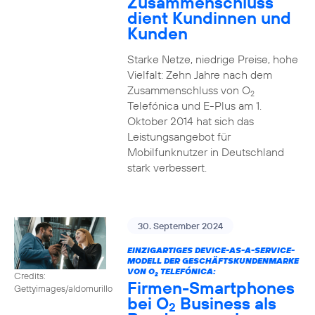
Zusammenschluss
dient Kundinnen und
Kunden
Starke Netze, niedrige Preise, hohe
Vielfalt: Zehn Jahre nach dem
Zusammenschluss von O
2
Telefónica und E-Plus am 1.
Oktober 2014 hat sich das
Leistungsangebot für
Mobilfunknutzer in Deutschland
stark verbessert.
30. September 2024
EINZIGARTIGES DEVICE-AS-A-SERVICE-
MODELL DER GESCHÄFTSKUNDENMARKE
VON O
TELEFÓNICA:
Credits:
2
Firmen-Smartphones
Gettyimages/aldomurillo
bei O
Business als
2