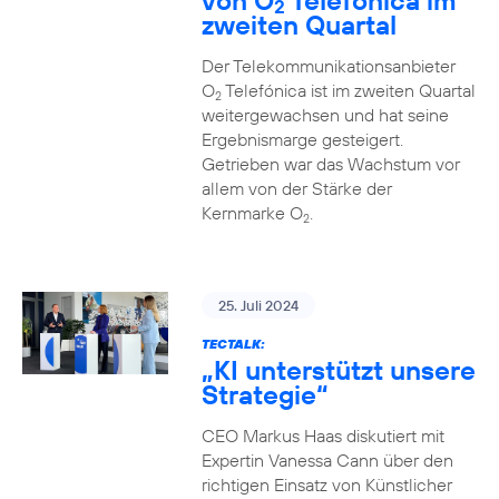
von O
Telefónica im
2
zweiten Quartal
Der Telekommunikationsanbieter
O
Telefónica ist im zweiten Quartal
2
weitergewachsen und hat seine
Ergebnismarge gesteigert.
Getrieben war das Wachstum vor
allem von der Stärke der
Kernmarke O
.
2
25. Juli 2024
TECTALK:
„KI unterstützt unsere
Strategie“
CEO Markus Haas diskutiert mit
Expertin Vanessa Cann über den
richtigen Einsatz von Künstlicher