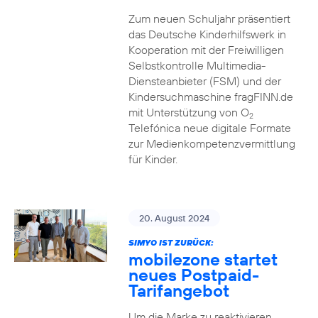
Zum neuen Schuljahr präsentiert
das Deutsche Kinderhilfswerk in
Kooperation mit der Freiwilligen
Selbstkontrolle Multimedia-
Diensteanbieter (FSM) und der
Kindersuchmaschine fragFINN.de
mit Unterstützung von O
2
Telefónica neue digitale Formate
zur Medienkompetenzvermittlung
für Kinder.
20. August 2024
SIMYO IST ZURÜCK:
mobilezone startet
neues Postpaid-
Tarifangebot
Um die Marke zu reaktivieren,