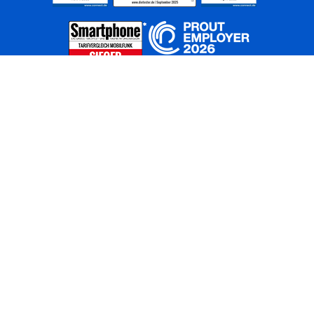
Home
Unternehmen
Netze
Nachhaltigkeit
Kunden
Investoren
Partner
Karriere
Presse
News
Privatkunden
Geschäftskunden
Worldwide
BASECAMP
AGB
Kontakt
ElektroG / BattG
Datenschutz