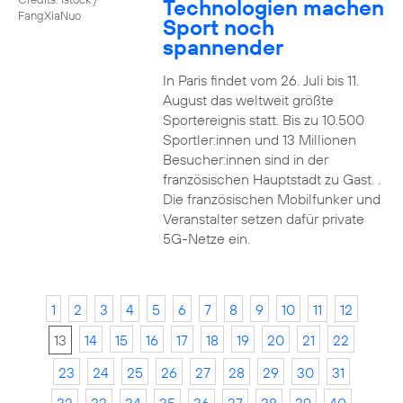
Technologien machen
FangXiaNuo
Sport noch
spannender
In Paris findet vom 26. Juli bis 11.
August das weltweit größte
Sportereignis statt. Bis zu 10.500
Sportler:innen und 13 Millionen
Besucher:innen sind in der
französischen Hauptstadt zu Gast. .
Die französischen Mobilfunker und
Veranstalter setzen dafür private
5G-Netze ein.
1
2
3
4
5
6
7
8
9
10
11
12
13
14
15
16
17
18
19
20
21
22
23
24
25
26
27
28
29
30
31