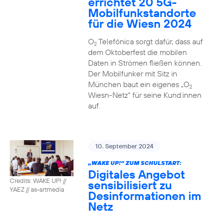
errichtet 20 5G-
Mobilfunkstandorte
für die Wiesn 2024
O
Telefónica sorgt dafür, dass auf
2
dem Oktoberfest die mobilen
Daten in Strömen fließen können.
Der Mobilfunker mit Sitz in
München baut ein eigenes „O
2
Wiesn-Netz“ für seine Kund:innen
auf.
10. September 2024
„WAKE UP!“ ZUM SCHULSTART:
Digitales Angebot
Credits: WAKE UP! //
sensibilisiert zu
YAEZ // as-artmedia
Desinformationen im
Netz