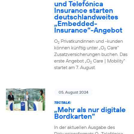
und Telefónica
Insurance starten
deutschlandweites
„Embedded-
Insurance“-Angebot
O
Privatkundinnen und -kunden
2
können künftig unter „O
Care“
2
Zusatzversicherungen buchen. Das
erste Angebot „O
Care | Mobility“
2
startet am 7. August.
05. August 2024
TECTALK:
„Mehr als nur digitale
Bordkarten“
In der aktuellen Ausgabe des
Diskussionsformats O
Telefónica