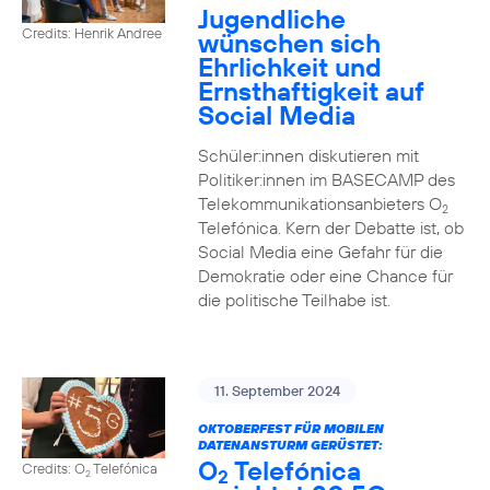
Jugendliche
Credits: Henrik Andree
wünschen sich
Ehrlichkeit und
Ernsthaftigkeit auf
Social Media
Schüler:innen diskutieren mit
Politiker:innen im BASECAMP des
Telekommunikationsanbieters O
2
Telefónica. Kern der Debatte ist, ob
Social Media eine Gefahr für die
Demokratie oder eine Chance für
die politische Teilhabe ist.
11. September 2024
OKTOBERFEST FÜR MOBILEN
DATENANSTURM GERÜSTET:
O
Telefónica
Credits: O
Telefónica
2
2