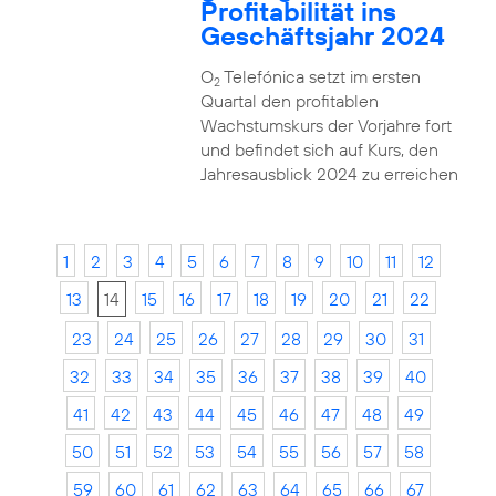
Profitabilität ins
Geschäftsjahr 2024
O
Telefónica setzt im ersten
2
Quartal den profitablen
Wachstumskurs der Vorjahre fort
und befindet sich auf Kurs, den
Jahresausblick 2024 zu erreichen
1
2
3
4
5
6
7
8
9
10
11
12
13
14
15
16
17
18
19
20
21
22
23
24
25
26
27
28
29
30
31
32
33
34
35
36
37
38
39
40
41
42
43
44
45
46
47
48
49
50
51
52
53
54
55
56
57
58
59
60
61
62
63
64
65
66
67