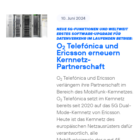
10. Juni 2024
NEUE 5G-FUNKTIONEN UND WELTWEIT
ERSTES SOFTWARE-UPGRADE FÜR
DATENVERKEHR IM LAUFENDEN BETRIEB:
O
Telefónica und
2
Ericsson erneuern
Kernnetz-
Partnerschaft
O
Telefónica und Ericsson
2
verlängern ihre Partnerschaft im
Bereich des Mobilfunk-Kernnetzes.
O
Telefónica setzt im Kernnetz
2
bereits seit 2020 auf das 5G Dual-
Mode-Kernnetz von Ericsson.
Heute ist das Kernnetz des
europäischen Netzausrüsters dafür
verantwortlich, alle
Mobilfunksignale der rund 45