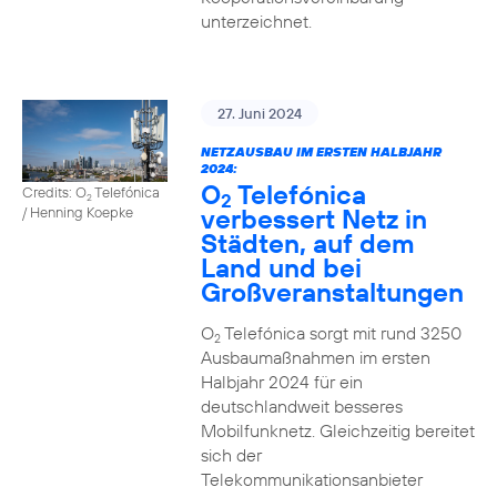
unterzeichnet.
27. Juni 2024
NETZAUSBAU IM ERSTEN HALBJAHR
2024:
O
Telefónica
Credits: O
Telefónica
2
2
verbessert Netz in
/ Henning Koepke
Städten, auf dem
Land und bei
Großveranstaltungen
O
Telefónica sorgt mit rund 3250
2
Ausbaumaßnahmen im ersten
Halbjahr 2024 für ein
deutschlandweit besseres
Mobilfunknetz. Gleichzeitig bereitet
sich der
Telekommunikationsanbieter