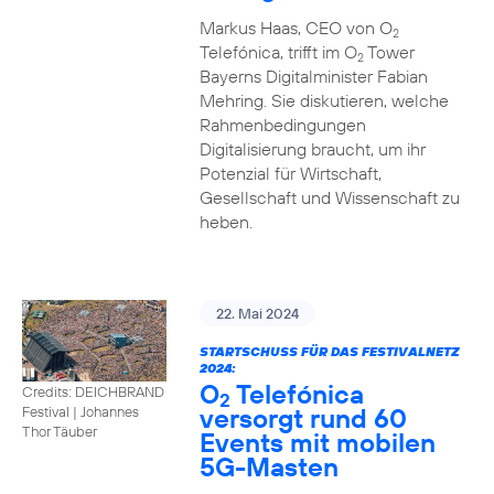
Markus Haas, CEO von O
2
Telefónica, trifft im O
Tower
2
Bayerns Digitalminister Fabian
Mehring. Sie diskutieren, welche
Rahmenbedingungen
Digitalisierung braucht, um ihr
Potenzial für Wirtschaft,
Gesellschaft und Wissenschaft zu
heben.
22. Mai 2024
STARTSCHUSS FÜR DAS FESTIVALNETZ
2024:
O
Telefónica
Credits: DEICHBRAND
2
versorgt rund 60
Festival | Johannes
Thor Täuber
Events mit mobilen
5G-Masten