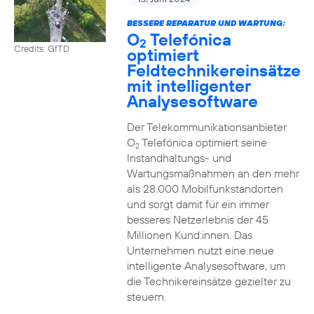
BESSERE REPARATUR UND WARTUNG:
O
Telefónica
2
Credits: GfTD
optimiert
Feldtechnikereinsätze
mit intelligenter
Analysesoftware
Der Telekommunikationsanbieter
O
Telefónica optimiert seine
2
Instandhaltungs- und
Wartungsmaßnahmen an den mehr
als 28.000 Mobilfunkstandorten
und sorgt damit für ein immer
besseres Netzerlebnis der 45
Millionen Kund:innen. Das
Unternehmen nutzt eine neue
intelligente Analysesoftware, um
die Technikereinsätze gezielter zu
steuern.