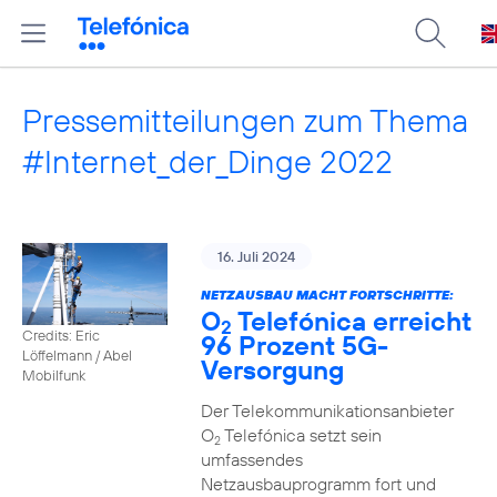
Pressemitteilungen zum Thema
#Internet_der_Dinge 2022
16. Juli 2024
NETZAUSBAU MACHT FORTSCHRITTE:
O
Telefónica erreicht
2
Credits: Eric
96 Prozent 5G-
Löffelmann / Abel
Versorgung
Mobilfunk
Der Telekommunikationsanbieter
O
Telefónica setzt sein
2
umfassendes
Netzausbauprogramm fort und