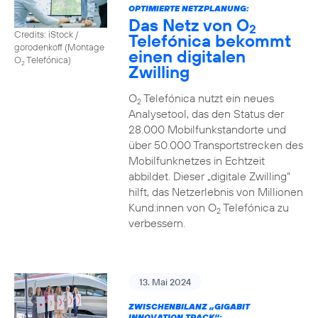
OPTIMIERTE NETZPLANUNG:
Das Netz von O
2
Credits: iStock /
Telefónica bekommt
gorodenkoff (Montage
einen digitalen
O
Telefónica)
2
Zwilling
O
Telefónica nutzt ein neues
2
Analysetool, das den Status der
28.000 Mobilfunkstandorte und
über 50.000 Transportstrecken des
Mobilfunknetzes in Echtzeit
abbildet. Dieser „digitale Zwilling“
hilft, das Netzerlebnis von Millionen
Kund:innen von O
Telefónica zu
2
verbessern.
13. Mai 2024
ZWISCHENBILANZ „GIGABIT
INNOVATION TRACK“: