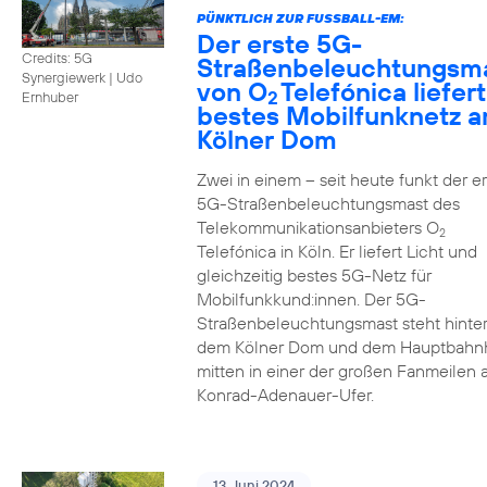
PÜNKTLICH ZUR FUSSBALL-EM:
Der erste 5G-
Credits: 5G
Straßenbeleuchtungsm
Synergiewerk | Udo
von O
Telefónica liefert
2
Ernhuber
bestes Mobilfunknetz 
Kölner Dom
Zwei in einem – seit heute funkt der er
5G-Straßenbeleuchtungsmast des
Telekommunikationsanbieters O
2
Telefónica in Köln. Er liefert Licht und
gleichzeitig bestes 5G-Netz für
Mobilfunkkund:innen. Der 5G-
Straßenbeleuchtungsmast steht hinte
dem Kölner Dom und dem Hauptbahn
mitten in einer der großen Fanmeilen
Konrad-Adenauer-Ufer.
13. Juni 2024