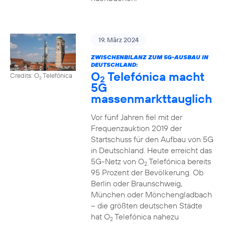
19. März 2024
ZWISCHENBILANZ ZUM 5G-AUSBAU IN
DEUTSCHLAND:
O
Telefónica macht
Credits: O
Telefónica
2
2
5G
massenmarkttauglich
Vor fünf Jahren fiel mit der
Frequenzauktion 2019 der
Startschuss für den Aufbau von 5G
in Deutschland. Heute erreicht das
5G-Netz von O
Telefónica bereits
2
95 Prozent der Bevölkerung. Ob
Berlin oder Braunschweig,
München oder Mönchengladbach
– die größten deutschen Städte
hat O
Telefónica nahezu
2