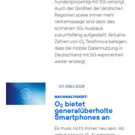
hundertprozentig mit 5G versorgt.
Auch der Großteil der ländlichen
Regionen sowie immer mehr
Verkehrswege sind dank des
schnellen 5G-Ausbaus
zukunftsfähig aufgestellt. Aktuelle
Zahlen von O
Telefónica belegen,
2
dass die mobile Datennutzung in
Deutschland mit 5G exponentiell
weiter ansteigt.
07. März 2024
NACHHALTIGKEIT:
O
bietet
2
generalüberholte
Smartphones an
Es muss nicht immer neu sein: Ab
sofort können O
Kund:innen