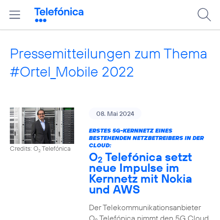
Pressemitteilungen zum Thema
#Ortel_Mobile 2022
08. Mai 2024
ERSTES 5G-KERNNETZ EINES
BESTEHENDEN NETZBETREIBERS IN DER
CLOUD:
Credits: O
Telefónica
2
O
Telefónica setzt
2
neue Impulse im
Kernnetz mit Nokia
und AWS
Der Telekommunikationsanbieter
O
Telefónica nimmt den 5G Cloud