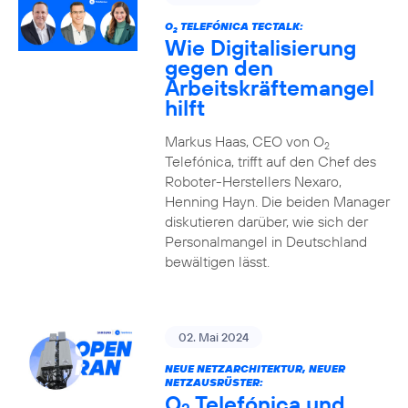
O
TELEFÓNICA TECTALK:
2
Wie Digitalisierung
gegen den
Arbeitskräftemangel
hilft
Markus Haas, CEO von O
2
Telefónica, trifft auf den Chef des
Roboter-Herstellers Nexaro,
Henning Hayn. Die beiden Manager
diskutieren darüber, wie sich der
Personalmangel in Deutschland
bewältigen lässt.
02. Mai 2024
NEUE NETZARCHITEKTUR, NEUER
NETZAUSRÜSTER:
O
Telefónica und