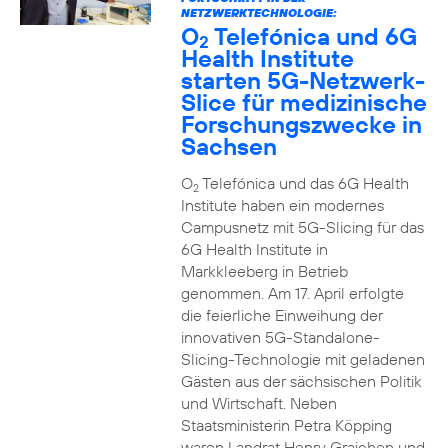
NETZWERKTECHNOLOGIE:
O
Telefónica und 6G
2
Health Institute
starten 5G-Netzwerk-
Slice für medizinische
Forschungszwecke in
Sachsen
O
Telefónica und das 6G Health
2
Institute haben ein modernes
Campusnetz mit 5G-Slicing für das
6G Health Institute in
Markkleeberg in Betrieb
genommen. Am 17. April erfolgte
die feierliche Einweihung der
innovativen 5G-Standalone-
Slicing-Technologie mit geladenen
Gästen aus der sächsischen Politik
und Wirtschaft. Neben
Staatsministerin Petra Köpping
waren Landrat Henry Graichen und