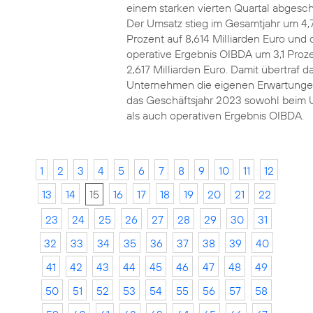
einem starken vierten Quartal abgesch
Der Umsatz stieg im Gesamtjahr um 4,
Prozent auf 8,614 Milliarden Euro und 
operative Ergebnis OIBDA um 3,1 Proze
2,617 Milliarden Euro. Damit übertraf d
Unternehmen die eigenen Erwartunge
das Geschäftsjahr 2023 sowohl beim 
als auch operativen Ergebnis OIBDA.
1
2
3
4
5
6
7
8
9
10
11
12
13
14
15
16
17
18
19
20
21
22
23
24
25
26
27
28
29
30
31
32
33
34
35
36
37
38
39
40
41
42
43
44
45
46
47
48
49
50
51
52
53
54
55
56
57
58