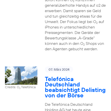
2
generalüberholte Handys auf o2.de
erwerben. Damit sparen sie Geld
und tun gleichzeitig etwas für die
Umwelt. Der Fokus liegt bei O
auf
2
iPhones in unterschiedlichen
Preissegmenten. Die Geräte der
Bewertungsklasse „A-Grade“
können auch in den O
Shops von
2
den Agenten gebucht werden.
07. März 2024
Telefónica
Deutschland
Credits: O
Telefónica
beabsichtigt Delisting
2
von der Börse
Die Telefónica Deutschland
Holding AG hat heute eine