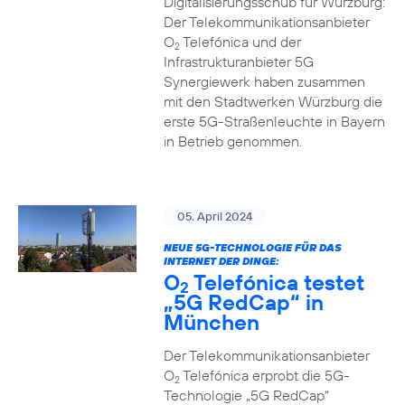
Digitalisierungsschub für Würzburg:
Der Telekommunikationsanbieter
O
Telefónica und der
2
Infrastrukturanbieter 5G
Synergiewerk haben zusammen
mit den Stadtwerken Würzburg die
erste 5G-Straßenleuchte in Bayern
in Betrieb genommen.
05. April 2024
NEUE 5G-TECHNOLOGIE FÜR DAS
INTERNET DER DINGE:
O
Telefónica testet
2
„5G RedCap“ in
München
Der Telekommunikationsanbieter
O
Telefónica erprobt die 5G-
2
Technologie „5G RedCap“