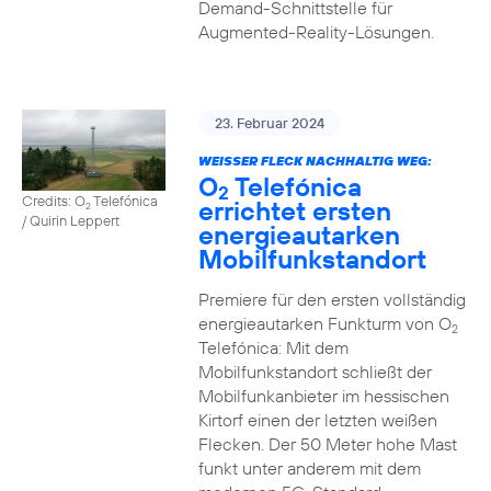
Demand-Schnittstelle für
Augmented-Reality-Lösungen.
23. Februar 2024
WEISSER FLECK NACHHALTIG WEG:
O
Telefónica
2
Credits: O
Telefónica
errichtet ersten
2
/ Quirin Leppert
energieautarken
Mobilfunkstandort
Premiere für den ersten vollständig
energieautarken Funkturm von O
2
Telefónica: Mit dem
Mobilfunkstandort schließt der
Mobilfunkanbieter im hessischen
Kirtorf einen der letzten weißen
Flecken. Der 50 Meter hohe Mast
funkt unter anderem mit dem