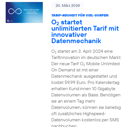
20. März 2024
TARIF-NEUHEIT FÜR VIEL-SURFER:
O
startet
2
unlimitierten Tarif mit
innovativer
Datenmechanik
O
startet am 3. April 2024 eine
2
Tarifinnovation im deutschen Markt:
Der neue Tarif O
Mobile Unlimited
2
On Demand ist mit einer
Datenmechanik ausgestattet und
kostet 59,99 Euro. Pro Kalendertag
erhalten Kund:innen 10 Gigabyte
Datenvolumen als Basis. Benötigen
sie an einem Tag mehr
Datenvolumen, können sie beliebig
oft zusätzliches Highspeed-
Datenvolumen kostenlos per SMS
nachbuchen.