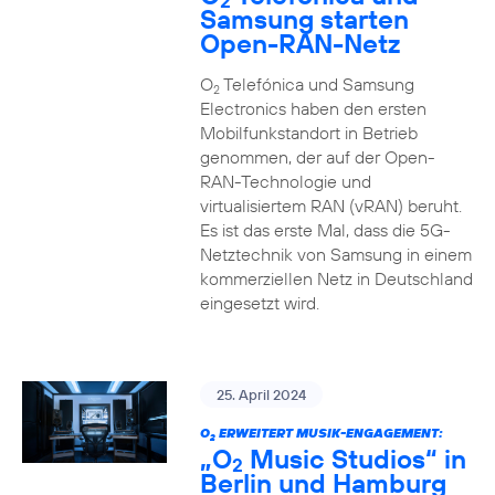
2
Samsung starten
Open-RAN-Netz
O
Telefónica und Samsung
2
Electronics haben den ersten
Mobilfunkstandort in Betrieb
genommen, der auf der Open-
RAN-Technologie und
virtualisiertem RAN (vRAN) beruht.
Es ist das erste Mal, dass die 5G-
Netztechnik von Samsung in einem
kommerziellen Netz in Deutschland
eingesetzt wird.
25. April 2024
O
ERWEITERT MUSIK-ENGAGEMENT:
2
„O
Music Studios“ in
2
Berlin und Hamburg