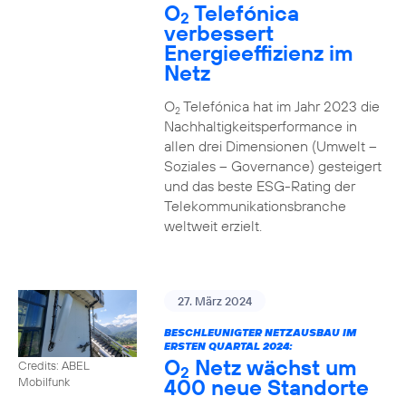
O
Telefónica
2
verbessert
Energieeffizienz im
Netz
O
Telefónica hat im Jahr 2023 die
2
Nachhaltigkeitsperformance in
allen drei Dimensionen (Umwelt –
Soziales – Governance) gesteigert
und das beste ESG-Rating der
Telekommunikationsbranche
weltweit erzielt.
27. März 2024
BESCHLEUNIGTER NETZAUSBAU IM
ERSTEN QUARTAL 2024:
O
Netz wächst um
Credits: ABEL
2
400 neue Standorte
Mobilfunk