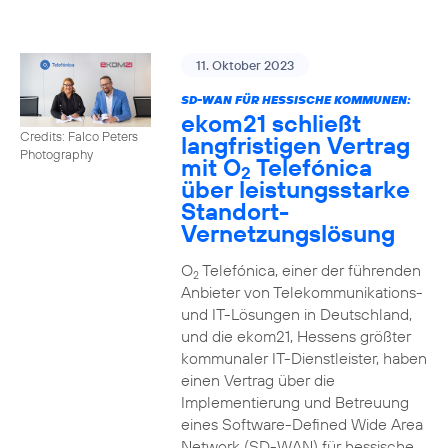
11. Oktober 2023
SD-WAN FÜR HESSISCHE KOMMUNEN:
ekom21 schließt
Credits: Falco Peters
langfristigen Vertrag
Photography
mit O
Telefónica
2
über leistungsstarke
Standort-
Vernetzungslösung
O
Telefónica, einer der führenden
2
Anbieter von Telekommunikations-
und IT-Lösungen in Deutschland,
und die ekom21, Hessens größter
kommunaler IT-Dienstleister, haben
einen Vertrag über die
Implementierung und Betreuung
eines Software-Defined Wide Area
Network (SD-WAN) für hessische