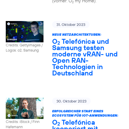
(vorher: O
my Home).
2
31. Oktober 2023
NEUE NETZARCHITEKTUREN:
O
Telefónica und
2
Credits: Gettyimages /
Samsung testen
Logos: o2, Samsung
moderne vRAN- und
Open RAN-
Technologien in
Deutschland
30. Oktober 2023
ERFOLGREICHER START EINES
ECOSYSTEM FÜR IOT-ANWENDUNGEN:
O
Telefónica
Credits: iStock / Finn
2
kooperiert mit
Hafemann