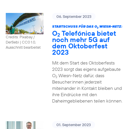
06. September 2023
STARTSCHUSS FÜR DAS O
WIESN-NETZ:
2
O
Telefónica bietet
2
Credits: Pixabay /
noch mehr 5G auf
DerSebi
|
CC0 1.0,
dem Oktoberfest
Ausschnitt bearbeitet
2023
Mit dem Start des Oktoberfests
2023 sorgt das eigens aufgebaute
O
Wiesn-Netz dafür, dass
2
Besucher:innen jederzeit
miteinander in Kontakt bleiben und
ihre Eindrücke mit den
Daheimgebliebenen teilen können.
01. September 2023