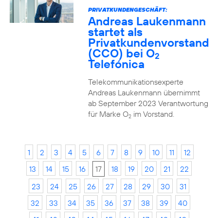
PRIVATKUNDENGESCHÄFT:
Andreas Laukenmann
startet als
Privatkundenvorstand
(CCO) bei O
2
Telefónica
Telekommunikationsexperte
Andreas Laukenmann übernimmt
ab September 2023 Verantwortung
für Marke O
im Vorstand.
2
1
2
3
4
5
6
7
8
9
10
11
12
13
14
15
16
17
18
19
20
21
22
23
24
25
26
27
28
29
30
31
32
33
34
35
36
37
38
39
40