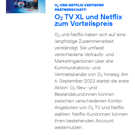
O
UND NETFLIX VERTIEFEN
2
PARTNERSCHAFT:
O
TV XL und Netflix
2
zum Vorteilspreis
O
und Netflix haben sich auf eine
2
langfristige Zusammenarbeit
verständigt. Sie umfasst
verschiedene Verkaufs- und
Marketingaktionen über alle
Kommunikations- und
Vertriebskanäle von O
hinweg. Am
2
6. September 2023 startet die erste
Aktion. O
Neu- und
2
Bestandskund:innen können
zwischen verschiedenen Kombi-
Angeboten von O
TV und Netflix
2
wählen. Netflix-Kund:innen können
ihren bestehenden Account
weiternutzen.