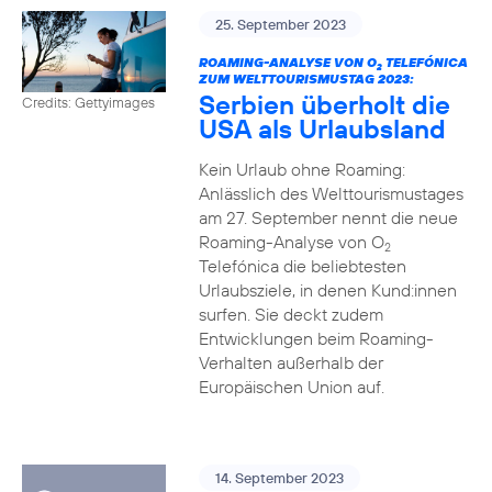
25. September 2023
ROAMING-ANALYSE VON O
TELEFÓNICA
2
ZUM WELTTOURISMUSTAG 2023:
Serbien überholt die
Credits: Gettyimages
USA als Urlaubsland
Kein Urlaub ohne Roaming:
Anlässlich des Welttourismustages
am 27. September nennt die neue
Roaming-Analyse von O
2
Telefónica die beliebtesten
Urlaubsziele, in denen Kund:innen
surfen. Sie deckt zudem
Entwicklungen beim Roaming-
Verhalten außerhalb der
Europäischen Union auf.
14. September 2023