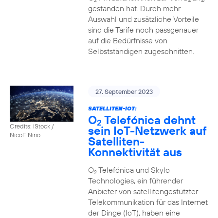
2
gestanden hat. Durch mehr
Auswahl und zusätzliche Vorteile
sind die Tarife noch passgenauer
auf die Bedürfnisse von
Selbstständigen zugeschnitten.
27. September 2023
SATELLITEN-IOT:
O
Telefónica dehnt
2
Credits: iStock /
sein IoT-Netzwerk auf
NicoElNino
Satelliten-
Konnektivität aus
O
Telefónica und Skylo
2
Technologies, ein führender
Anbieter von satellitengestützter
Telekommunikation für das Internet
der Dinge (IoT), haben eine