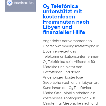
O
Telefónica
2
unterstützt mit
kostenlosen
Freiminuten nach
Libyen und
finanzieller Hilfe
Angesichts der verheerenden
Überschwemmungskatastrophe in
Libyen erweitert das
Telekommunikationsunternehmen
O
Telefónica sein Hilfspaket für
2
Marokko und bietet den
Betroffenen und deren
Angehörigen kostenlose
Gespräche nach und in Libyen an.
Kund:innen der O
Telefónica-
2
Marke Ortel Mobile erhalten ein
kostenloses Kontingent von 200
Minuten für Gespräche nach und