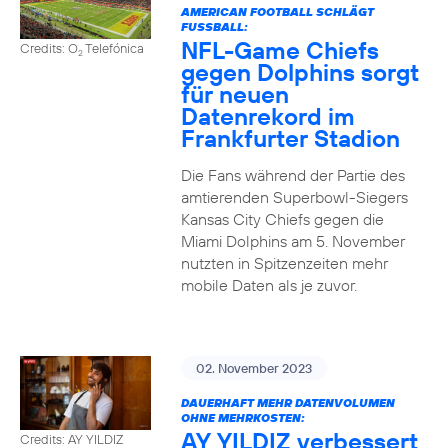
AMERICAN FOOTBALL SCHLÄGT
FUSSBALL:
NFL-Game Chiefs
Credits: O
Telefónica
2
gegen Dolphins sorgt
für neuen
Datenrekord im
Frankfurter Stadion
Die Fans während der Partie des
amtierenden Superbowl-Siegers
Kansas City Chiefs gegen die
Miami Dolphins am 5. November
nutzten in Spitzenzeiten mehr
mobile Daten als je zuvor.
02. November 2023
DAUERHAFT MEHR DATENVOLUMEN
OHNE MEHRKOSTEN:
AY YILDIZ verbessert
Credits: AY YILDIZ