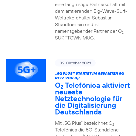
eine langfristige Partnerschaft mit
dem amtierenden Big-Wave-Surf-
Weltrekordhalter Sebastian
Steudtner ein und ist
namensgebender Partner der O
2
SURFTOWN MUC.
02. Oktober 2023
„5G PLUS“ STARTET IM GESAMTEN 5G
NETZ VON O
:
2
O
Telefónica aktiviert
2
neueste
Netztechnologie für
die Digitalisierung
Deutschlands
Mit „5G Plus“ bezeichnet O
2
Telefónica die 5G-Standalone-