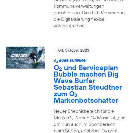
Kommunalverwaltungen
geschlossen. Dies hilft Kommunen,
die Digitalisierung flexibel
voranzutreiben.
04. Oktober 2023
O
GOES SURFING:
2
O
und Serviceplan
2
Bubble machen Big
Wave Surfer
Sebastian Steudtner
zum O
2
Markenbotschafter
Neuer Erlebnisbereich für die
Marke O
: Neben O
Music ist „can
2
2
do“ nun auch im Sportbereich,
beim Surfen, erfahrbar. O
geht
2