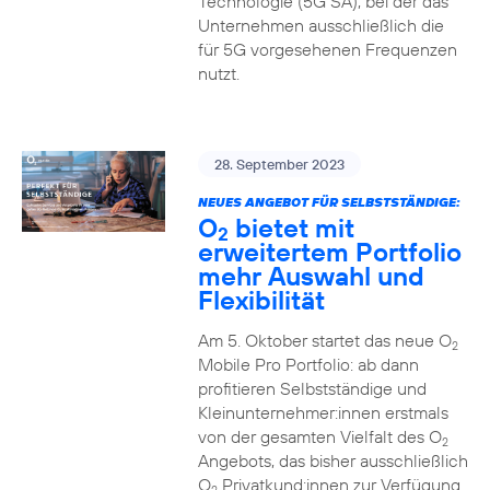
Technologie (5G SA), bei der das
Unternehmen ausschließlich die
für 5G vorgesehenen Frequenzen
nutzt.
28. September 2023
NEUES ANGEBOT FÜR SELBSTSTÄNDIGE:
O
bietet mit
2
erweitertem Portfolio
mehr Auswahl und
Flexibilität
Am 5. Oktober startet das neue O
2
Mobile Pro Portfolio: ab dann
profitieren Selbstständige und
Kleinunternehmer:innen erstmals
von der gesamten Vielfalt des O
2
Angebots, das bisher ausschließlich
O
Privatkund:innen zur Verfügung