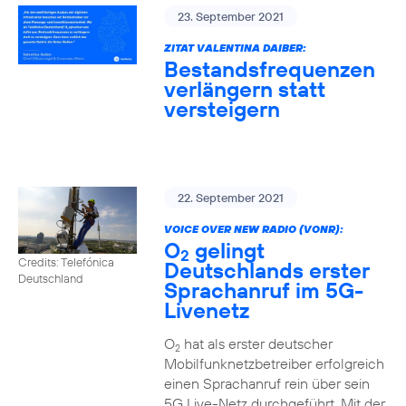
23. September 2021
ZITAT VALENTINA DAIBER:
Bestandsfrequenzen
verlängern statt
versteigern
22. September 2021
VOICE OVER NEW RADIO (VONR):
O
gelingt
2
Credits: Telefónica
Deutschlands erster
Deutschland
Sprachanruf im 5G-
Livenetz
O
hat als erster deutscher
2
Mobilfunknetzbetreiber erfolgreich
einen Sprachanruf rein über sein
5G Live-Netz durchgeführt. Mit der