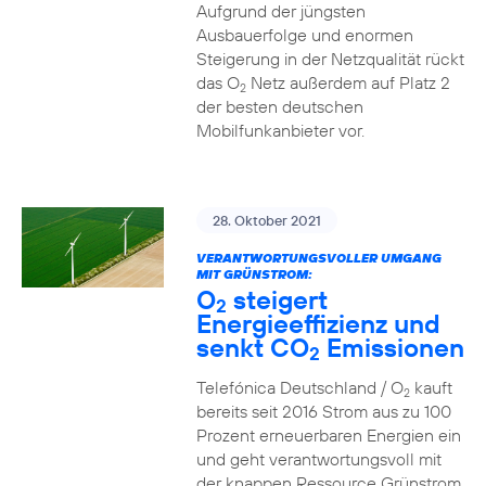
Aufgrund der jüngsten
Ausbauerfolge und enormen
Steigerung in der Netzqualität rückt
das O
Netz außerdem auf Platz 2
2
der besten deutschen
Mobilfunkanbieter vor.
28. Oktober 2021
VERANTWORTUNGSVOLLER UMGANG
MIT GRÜNSTROM:
O
steigert
2
Energieeffizienz und
senkt CO
Emissionen
2
Telefónica Deutschland / O
kauft
2
bereits seit 2016 Strom aus zu 100
Prozent erneuerbaren Energien ein
und geht verantwortungsvoll mit
der knappen Ressource Grünstrom