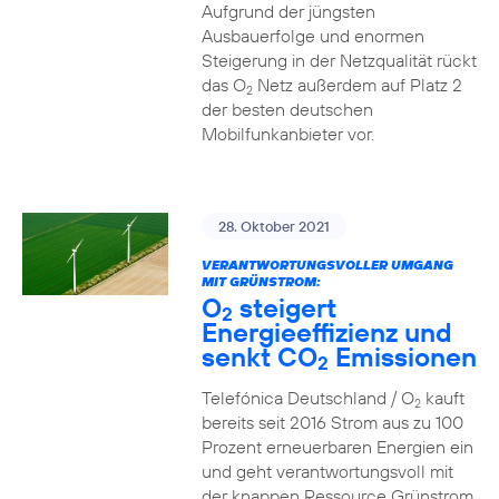
Aufgrund der jüngsten
Ausbauerfolge und enormen
Steigerung in der Netzqualität rückt
das O
Netz außerdem auf Platz 2
2
der besten deutschen
Mobilfunkanbieter vor.
28. Oktober 2021
VERANTWORTUNGSVOLLER UMGANG
MIT GRÜNSTROM:
O
steigert
2
Energieeffizienz und
senkt CO
Emissionen
2
Telefónica Deutschland / O
kauft
2
bereits seit 2016 Strom aus zu 100
Prozent erneuerbaren Energien ein
und geht verantwortungsvoll mit
der knappen Ressource Grünstrom