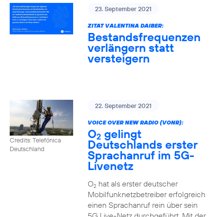
23. September 2021
ZITAT VALENTINA DAIBER:
Bestandsfrequenzen
verlängern statt
versteigern
22. September 2021
VOICE OVER NEW RADIO (VONR):
O
gelingt
2
Credits: Telefónica
Deutschlands erster
Deutschland
Sprachanruf im 5G-
Livenetz
O
hat als erster deutscher
2
Mobilfunknetzbetreiber erfolgreich
einen Sprachanruf rein über sein
5G Live-Netz durchgeführt. Mit der