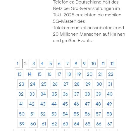
Telefónica Deutschland hält das
Netz bei Großveranstaltungen im
Takt: 2025 erreichten die mobilen
5G-Masten des
Telekommunikationsanbieters rund
20 Millionen Menschen auf kleinen
und großen Events
1
2
3
4
5
6
7
8
9
10
11
12
13
14
15
16
17
18
19
20
21
22
23
24
25
26
27
28
29
30
31
32
33
34
35
36
37
38
39
40
41
42
43
44
45
46
47
48
49
50
51
52
53
54
55
56
57
58
59
60
61
62
63
64
65
66
67