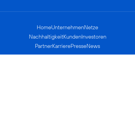
Home
Unternehmen
Netze
Nachhaltigkeit
Kunden
Investoren
Partner
Karriere
Presse
News
Privatkunden
Geschäftskunden
Worldwide
BASECAMP
AGB
Kontakt
ElektroG / BattG
Datenschutz
Hinweisgeberverfahren
Jugendschutz
Barrierefreiheit
Impressum