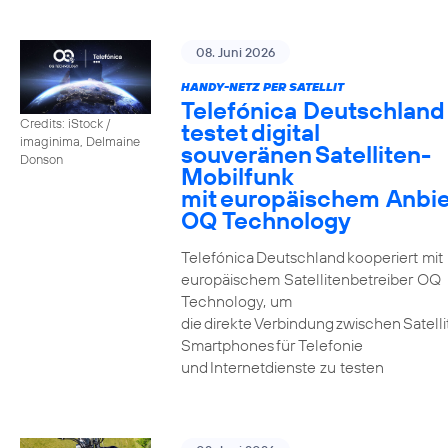
08. Juni 2026
HANDY-NETZ PER SATELLIT
Telefónica Deutschland
Credits: iStock /
testet digital
imaginima, Delmaine
souveränen Satelliten-
Donson
Mobilfunk
mit europäischem Anbie
OQ Technology
Telefónica Deutschland kooperiert mit
europäischem Satellitenbetreiber OQ
Technology, um
die direkte Verbindung zwischen Satell
Smartphones für Telefonie
und Internetdienste zu testen