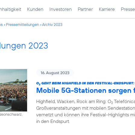
haltigkeit
Kunden
Investoren
Partner
Karriere
Presse
ws
Pressemitteilungen
Archiv 2023
ilungen 2023
16. August 2023
O
GEHT BEIM HIGHFIELD IN DEN FESTIVAL-ENDSPURT:
2
Mobile 5G-Stationen sorgen f
Highfield, Wacken, Rock am Ring: O
Telefónica
2
Großveranstaltungen mit mobilen Sendestation
vernetzt und können ihre Festival-Highlights mi
/ Neonschwarz,
in den Endspurt.