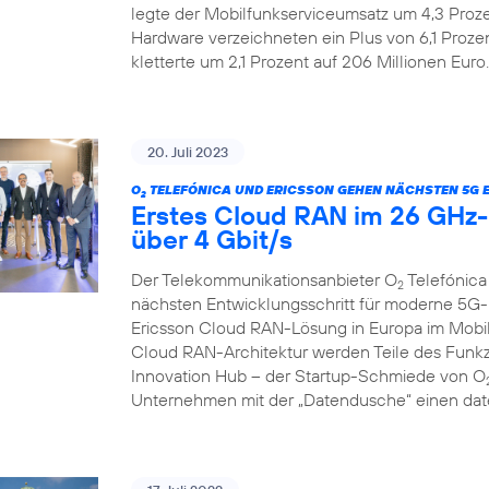
legte der Mobilfunkserviceumsatz um 4,3 Prozen
Hardware verzeichneten ein Plus von 6,1 Proze
kletterte um 2,1 Prozent auf 206 Millionen Euro.
20. Juli 2023
O
TELEFÓNICA UND ERICSSON GEHEN NÄCHSTEN 5G 
2
Erstes Cloud RAN im 26 GHz-B
über 4 Gbit/s
Der Telekommunikationsanbieter O
Telefónica
2
nächsten Entwicklungsschritt für moderne 5G-
Ericsson Cloud RAN-Lösung in Europa im Mobilf
Cloud RAN-Architektur werden Teile des Funkzu
Innovation Hub – der Startup-Schmiede von O
Unternehmen mit der „Datendusche“ einen date