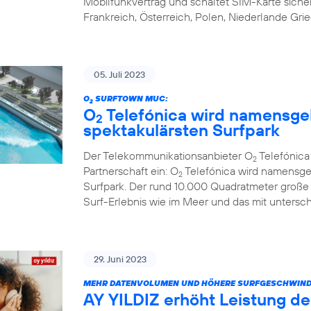
Mobilfunkvertrag und schaltet SIM-Karte sicher 
Frankreich, Österreich, Polen, Niederlande Gri
05. Juli 2023
O
SURFTOWN MUC:
2
O
Telefónica wird namensge
2
spektakulärsten Surfpark
Der Telekommunikationsanbieter O
Telefónic
2
Partnerschaft ein: O
Telefónica wird namensge
2
Surfpark. Der rund 10.000 Quadratmeter große
Surf-Erlebnis wie im Meer und das mit untersc
29. Juni 2023
MEHR DATENVOLUMEN UND HÖHERE SURFGESCHWINDIG
AY YILDIZ erhöht Leistung der