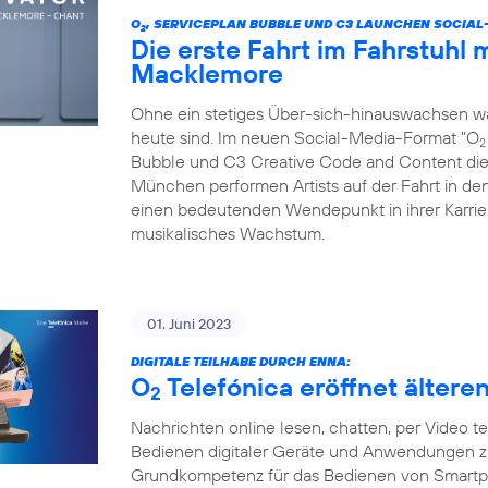
O
, SERVICEPLAN BUBBLE UND C3 LAUNCHEN SOCIAL
2
Die erste Fahrt im Fahrstuhl
Macklemore
Ohne ein stetiges Über-sich-hinauswachsen wäre
heute sind. Im neuen Social-Media-Format "O
2
Bubble und C3 Creative Code and Content dies
München performen Artists auf der Fahrt in den
einen bedeutenden Wendepunkt in ihrer Karrier
musikalisches Wachstum.
01. Juni 2023
DIGITALE TEILHABE DURCH ENNA:
O
Telefónica eröffnet ältere
2
Nachrichten online lesen, chatten, per Video te
Bedienen digitaler Geräte und Anwendungen zu k
Grundkompetenz für das Bedienen von Smartp