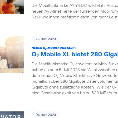
Die Mobilfunkmarke AY YILDIZ wertet ihr Postpai
neuen Ay Allnet Tarife der führenden Mobilfu
Neukund:innen profitieren dann von mehr Leistu
22. Juni 2023
NEUER O
MOBILFUNKTARIF:
2
O
Mobile XL bietet 280 Gigab
2
Die Mobilfunkmarke O
erweitert ihr Mobilfunk
2
haben ab dem 5. Juli 2023 die Wahl zwischen
dem neuen O
Mobile XL inklusive Grow-Vortei
2
monatlich über 280 Gigabyte Datenvolumen und
Gigabyte ohne zusätzliche Kosten.
Wie der O
1
2
eine Geschwindigkeit von bis zu 500 MBit/s i
01. Juni 2023