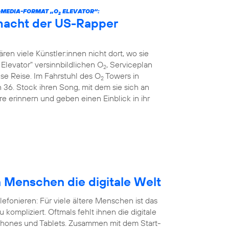
-MEDIA-FORMAT „O
ELEVATOR“:
2
 macht der US-Rapper
n viele Künstler:innen nicht dort, wo sie
Elevator" versinnbildlichen O
, Serviceplan
2
e Reise. Im Fahrstuhl des O
Towers in
2
 36. Stock ihren Song, mit dem sie sich an
e erinnern und geben einen Einblick in ihr
n Menschen die digitale Welt
lefonieren: Für viele ältere Menschen ist das
ompliziert. Oftmals fehlt ihnen die digitale
hones und Tablets. Zusammen mit dem Start-