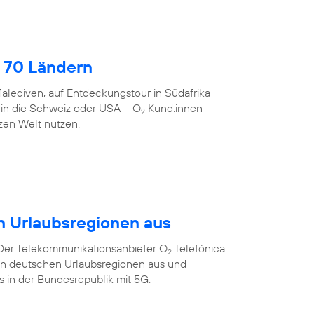
 70 Ländern
alediven, auf Entdeckungstour in Südafrika
 in die Schweiz oder USA – O
Kund:innen
2
zen Welt nutzen.
n Urlaubsregionen aus
 Der Telekommunikationsanbieter O
Telefónica
2
ten deutschen Urlaubsregionen aus und
ts in der Bundesrepublik mit 5G.