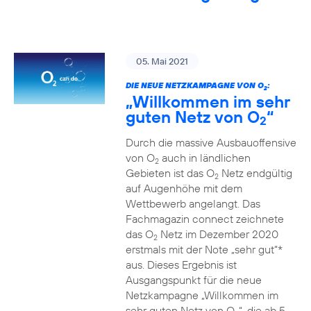
05. Mai 2021
DIE NEUE NETZKAMPAGNE VON O
:
2
„Willkommen im sehr
guten Netz von O
“
2
Durch die massive Ausbauoffensive
von O
auch in ländlichen
2
Gebieten ist das O
Netz endgültig
2
auf Augenhöhe mit dem
Wettbewerb angelangt. Das
Fachmagazin connect zeichnete
das O
Netz im Dezember 2020
2
erstmals mit der Note „sehr gut“*
aus. Dieses Ergebnis ist
Ausgangspunkt für die neue
Netzkampagne „Willkommen im
sehr guten Netz von O
“, die ab 5.