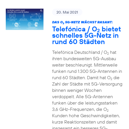
20. Mai 2021
DAS O
5G-NETZ WÄCHST RASANT:
2
Telefónica / O
bietet
2
schnelles 5G-Netz in
rund 60 Städten
Telefónica Deutschland / O
hat
2
ihren bundesweiten 5G-Ausbau
weiter beschleunigt. Mittlerweile
funken rund 1.300 5G-Antennen in
rund 60 Städten. Damit hat O
die
2
Zahl der Städte mit 5G-Versorgung
binnen weniger Wochen
verdoppelt. Alle 5G-Antennen
funken über die leistungsstarken
3,6 GHz-Frequenzen, die O
2
Kunden hohe Geschwindigkeiten,
kurze Reaktionszeiten und damit
insgesamt ein besseres 5G-