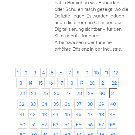
hat in Bereichen wie Behörden
oder Schulen rasch gezeigt, wo die
Defizite liegen. Es wurden jedoch
auch die enormen Chancen der
Digitalisierung sichtbar – für den
Klimaschutz, für neue
Arbeitsweisen oder für eine
erhöhte Effizienz in der Industrie.
1
2
3
4
5
6
7
8
9
10
11
12
13
14
15
16
17
18
19
20
21
22
23
24
25
26
27
28
29
30
31
32
33
34
35
36
37
38
39
40
41
42
43
44
45
46
47
48
49
50
51
52
53
54
55
56
57
58
59
60
61
62
63
64
65
66
67