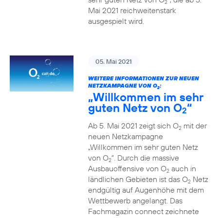
2
Mai 2021 reichweitenstark
ausgespielt wird.
05. Mai 2021
WEITERE INFORMATIONEN ZUR NEUEN
NETZKAMPAGNE VON O
:
2
„Willkommen im sehr
guten Netz von O
“
2
Ab 5. Mai 2021 zeigt sich O
mit der
2
neuen Netzkampagne
„Willkommen im sehr guten Netz
von O
“. Durch die massive
2
Ausbauoffensive von O
auch in
2
ländlichen Gebieten ist das O
Netz
2
endgültig auf Augenhöhe mit dem
Wettbewerb angelangt. Das
Fachmagazin connect zeichnete