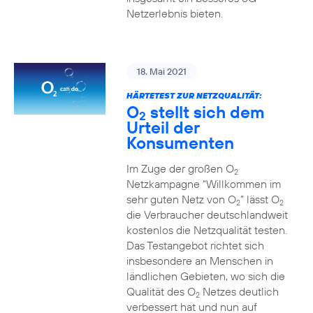
Netzerlebnis bieten.
18. Mai 2021
HÄRTETEST ZUR NETZQUALITÄT:
O
stellt sich dem
2
Urteil der
Konsumenten
Im Zuge der großen O
2
Netzkampagne “Willkommen im
sehr guten Netz von O
” lässt O
2
2
die Verbraucher deutschlandweit
kostenlos die Netzqualität testen.
Das Testangebot richtet sich
insbesondere an Menschen in
ländlichen Gebieten, wo sich die
Qualität des O
Netzes deutlich
2
verbessert hat und nun auf