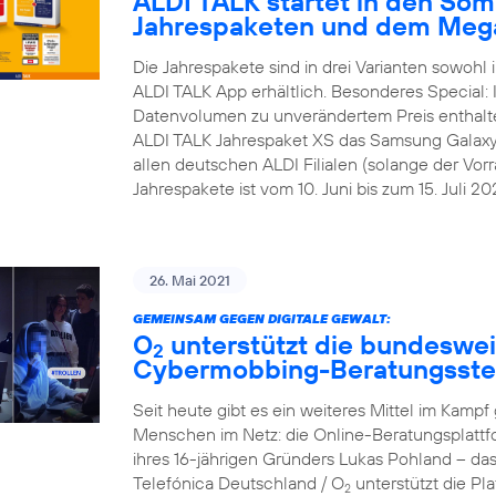
ALDI TALK startet in den Som
Jahrespaketen und dem Meg
Die Jahrespakete sind in drei Varianten sowohl i
ALDI TALK App erhältlich. Besonderes Special:
Datenvolumen zu unverändertem Preis enthalt
ALDI TALK Jahrespaket XS das Samsung Galaxy A1
allen deutschen ALDI Filialen (solange der Vorra
Jahrespakete ist vom 10. Juni bis zum 15. Juli 202
26. Mai 2021
GEMEINSAM GEGEN DIGITALE GEWALT:
O
unterstützt die bundesweit
2
Cybermobbing-Beratungsste
Seit heute gibt es ein weiteres Mittel im Kam
Menschen im Netz: die Online-Beratungsplattf
ihres 16-jährigen Gründers Lukas Pohland – da
Telefónica Deutschland / O
unterstützt die P
2