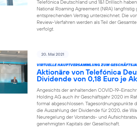
Telefónica Deutschland und 1&1 Drillisch habe
National Roaming Agreement (NRA) langfristig 
entsprechenden Vertrag unterzeichnet. Die von 1
Review-Verfahren werden als Teil der Gesamtei
verfolgt.
20. Mai 2021
VIRTUELLE HAUPTVERSAMMLUNG ZUM GESCHÄFTSJA
Aktionäre von Telefónica De
Dividende von 0,18 Euro je Ak
Angesichts der anhaltenden COVID-19-Einschr
Holding AG auch ihr Geschäftsjahr 2020 im R
formal abgeschlossen. Tagesordnungspunkte 
die Auszahlung der Dividende für 2020, die Wah
Neuregelung der Vorstands- und Aufsichtsrats
genehmigten Kapitals der Gesellschaft.