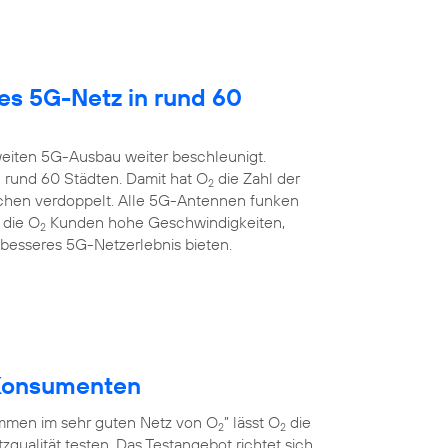
es 5G-Netz in rund 60
eiten 5G-Ausbau weiter beschleunigt.
 rund 60 Städten. Damit hat O
die Zahl der
2
chen verdoppelt. Alle 5G-Antennen funken
 die O
Kunden hohe Geschwindigkeiten,
2
 besseres 5G-Netzerlebnis bieten.
r Konsumenten
men im sehr guten Netz von O
” lässt O
die
2
2
qualität testen. Das Testangebot richtet sich