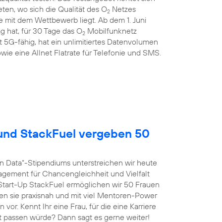
en, wo sich die Qualität des O
Netzes
2
 mit dem Wettbewerb liegt. Ab dem 1. Juni
g hat, für 30 Tage das O
Mobilfunknetz
2
st 5G-fähig, hat ein unlimitiertes Datenvolumen
wie eine Allnet Flatrate für Telefonie und SMS.
nd StackFuel vergeben 50
n Data“-Stipendiums unterstreichen wir heute
agement für Chancengleichheit und Vielfalt
tart-Up StackFuel ermöglichen wir 50 Frauen
ten sie praxisnah und mit viel Mentoren-Power
vor. Kennt Ihr eine Frau, für die eine Karriere
t passen würde? Dann sagt es gerne weiter!