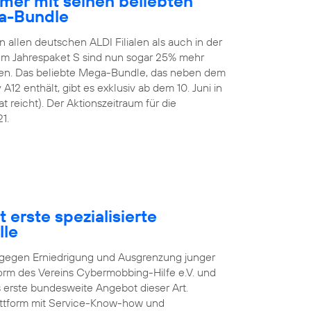
mer mit seinen beliebten
a-Bundle
n allen deutschen ALDI Filialen als auch in der
 Im Jahrespaket S sind nun sogar 25% mehr
en. Das beliebte Mega-Bundle, das neben dem
2 enthält, gibt es exklusiv ab dem 10. Juni in
t reicht). Der Aktionszeitraum für die
1.
 erste spezialisierte
lle
pf gegen Erniedrigung und Ausgrenzung junger
orm des Vereins Cybermobbing-Hilfe e.V. und
s erste bundesweite Angebot dieser Art.
lattform mit Service-Know-how und