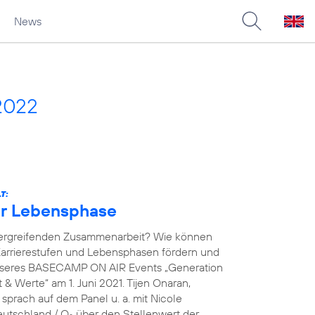
News
2022
T:
der Lebensphase
übergreifenden Zusammenarbeit? Wie können
arrierestufen und Lebensphasen fördern und
unseres BASECAMP ON AIR Events „Generation
& Werte“ am 1. Juni 2021. Tijen Onaran,
prach auf dem Panel u. a. mit Nicole
eutschland / O
über den Stellenwert der