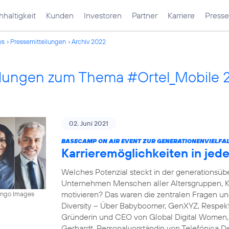
haltigkeit
Kunden
Investoren
Partner
Karriere
Presse
ws
Pressemitteilungen
Archiv 2022
ilungen zum Thema #Ortel_Mobile 
02. Juni 2021
BASECAMP ON AIR EVENT ZUR GENERATIONENVIELFAL
Karrieremöglichkeiten in je
Welches Potenzial steckt in der generations
Unternehmen Menschen aller Altersgruppen, K
motivieren? Das waren die zentralen Fragen 
mingo Images
Diversity – Über Babyboomer, GenXYZ, Respekt 
Gründerin und CEO von Global Digital Women, s
Gerhardt, Personalvorständin von Telefónica D