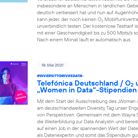
insbesondere an Menschen in ländlichen Gebiet
deutlich verbessert hat und nun auf Augenhöhe
kann jeder, der noch keinen O
Mobilfunkvertra
2
unverbindlich testen. Der kostenlose Testtarif i
mit einer Geschwindigkeit bis zu 500 Mbits/s so
Nach einem Monat läuft er automatisch aus.
18. Mai 2021
#DIVERSITYDRIVESDATA
:
Telefónica Deutschland / O
u
2
„Women in Data“-Stipendien
Mit dem Start der Ausschreibung des „Woman i
am deutschlandweiten Diversity Tag unser Eng
von Perspektiven. Gemeinsam mit dem Wayra S
die Weiterbildung zur Data Analystin und berei
auf einen Job in der spannenden Welt der Daten 
als Datenexpertin und somit das Stipendium gu