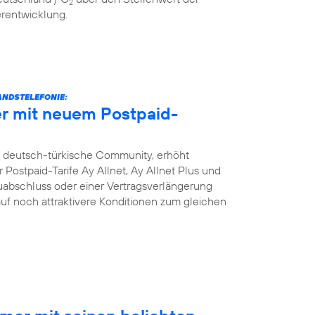
2
erentwicklung.
NDSTELEFONIE:
r mit neuem Postpaid-
e deutsch-türkische Community, erhöht
Postpaid-Tarife Ay Allnet, Ay Allnet Plus und
uabschluss oder einer Vertragsverlängerung
 auf noch attraktivere Konditionen zum gleichen