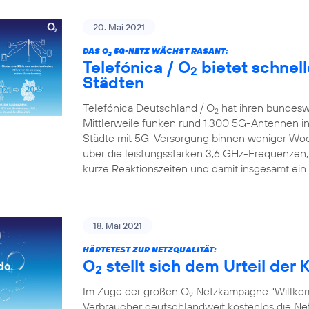
20. Mai 2021
DAS O
5G-NETZ WÄCHST RASANT:
2
Telefónica / O
bietet schnell
2
Städten
Telefónica Deutschland / O
hat ihren bundesw
2
Mittlerweile funken rund 1.300 5G-Antennen in
Städte mit 5G-Versorgung binnen weniger Wo
über die leistungsstarken 3,6 GHz-Frequenzen,
kurze Reaktionszeiten und damit insgesamt ein
18. Mai 2021
HÄRTETEST ZUR NETZQUALITÄT:
O
stellt sich dem Urteil de
2
Im Zuge der großen O
Netzkampagne “Willkom
2
Verbraucher deutschlandweit kostenlos die Netz