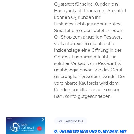
O
startet für seine Kunden ein
2
Handyankauf-Programm. Ab sofort
können O
Kunden ihr
2
funktionstüchtiges gebrauchtes
Smartphone oder Tablet in jedem
O
Shop zum aktuellen Restwert
2
verkaufen, wenn die aktuelle
Inzidenzlage eine Öffnung in der
Corona-Pandemie erlaubt. Ein
solcher Verkauf zum Restwert ist
unabhängig davon, wo das Gerät
ursprünglich erworben wurde. Der
vereinbarte Kaufpreis wird dem
Kunden unmittelbar auf seinem
Bankkonto gutgeschrieben.
20. April 2021
O
UNLIMITED MAX UND O
MY DATA MIT
2
2