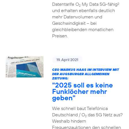
Datentarife O
My Data 5G-fähig
2
2
und erhalten ebenfalls deutlich
mehr Datenvolumen und
Geschwindigkeit – bei
gleichbleibenden monatlichen
Preisen.
19. April 2021
CEO MARKUS HAAS IM INTERVIEW MIT
DER AUGSBURGER ALLGEMEINEN
ZEITUNG:
"2025 soll es keine
Funklöcher mehr
geben"
Wie schnell baut Telefónica
Deutschland / O
das 5G Netz aus?
2
Weshalb hindern
Frequenzauktionen den schnellen