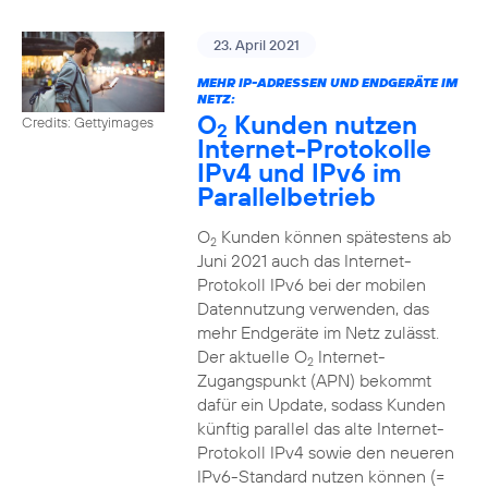
23. April 2021
MEHR IP-ADRESSEN UND ENDGERÄTE IM
NETZ:
O
Kunden nutzen
Credits: Gettyimages
2
Internet-Protokolle
IPv4 und IPv6 im
Parallelbetrieb
O
Kunden können spätestens ab
2
Juni 2021 auch das Internet-
Protokoll IPv6 bei der mobilen
Datennutzung verwenden, das
mehr Endgeräte im Netz zulässt.
Der aktuelle O
Internet-
2
Zugangspunkt (APN) bekommt
dafür ein Update, sodass Kunden
künftig parallel das alte Internet-
Protokoll IPv4 sowie den neueren
IPv6-Standard nutzen können (=