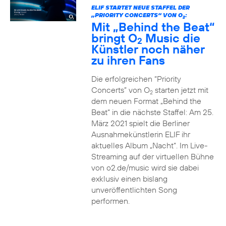
ELIF STARTET NEUE STAFFEL DER
„PRIORITY CONCERTS“ VON O
:
2
Mit „Behind the Beat“
bringt O
Music die
2
Künstler noch näher
zu ihren Fans
Die erfolgreichen “Priority
Concerts” von O
starten jetzt mit
2
dem neuen Format „Behind the
Beat“ in die nächste Staffel: Am 25.
März 2021 spielt die Berliner
Ausnahmekünstlerin ELIF ihr
aktuelles Album „Nacht“. Im Live-
Streaming auf der virtuellen Bühne
von o2.de/music wird sie dabei
exklusiv einen bislang
unveröffentlichten Song
performen.