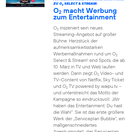
ZU O
SELECT & STREAM:
2
O
macht Werbung
2
zum Entertainment
O
inszeniert sein neues
2
Streaming-Angebot auf großer
Bühne: Herzstück der
aufmerksamkeitsstarken
Werbemaßnahmen rund um O
2
Select & Stream
sind Spots, die ab
1
10. März in TV und Web laufen
werden. Darin zeigt O
Video- und
2
TV-Content von Netflix, Sky Ticket
und O
TV powered by waipu.tv –
2
und unterstreicht das Motto der
Kampagne so eindrucksvoll: „Wir
haben das Entertainment. Du hast
die Wahl“. Sie ist das erste größere
Werk der „Serviceplan Bubble“, ein
maßgenschneidertes
Agenturmodell, das Serviceplan