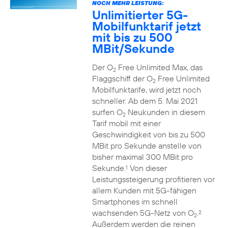
NOCH MEHR LEISTUNG:
Unlimitierter 5G-
Mobilfunktarif jetzt
mit bis zu 500
MBit/Sekunde
Der O
Free Unlimited Max, das
2
Flaggschiff der O
Free Unlimited
2
Mobilfunktarife, wird jetzt noch
schneller. Ab dem 5. Mai 2021
surfen O
Neukunden in diesem
2
Tarif mobil mit einer
Geschwindigkeit von bis zu 500
MBit pro Sekunde anstelle von
bisher maximal 300 MBit pro
Sekunde.
Von dieser
1
Leistungssteigerung profitieren vor
allem Kunden mit 5G-fähigen
Smartphones im schnell
wachsenden 5G-Netz von O
.
2
2
Außerdem werden die reinen