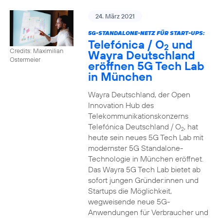
24. März 2021
5G-STANDALONE-NETZ FÜR START-UPS:
Telefónica / O
und
2
Credits: Maximilian
Wayra Deutschland
Ostermeier
eröffnen 5G Tech Lab
in München
Wayra Deutschland, der Open
Innovation Hub des
Telekommunikationskonzerns
Telefónica Deutschland / O
, hat
2
heute sein neues 5G Tech Lab mit
modernster 5G Standalone-
Technologie in München eröffnet.
Das Wayra 5G Tech Lab bietet ab
sofort jungen Gründer:innen und
Startups die Möglichkeit,
wegweisende neue 5G-
Anwendungen für Verbraucher und