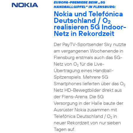
EUROPA-PREMIERE BEIM „5G
HANDBALLGIPFEL“ IN FLENSBURG:
Nokia und Telefónica
Deutschland / O
2
realisieren 5G Indoor-
Netz in Rekordzeit
Der PayTV-Sportsender Sky nutzte
am vergangenen Wochenende in
Flensburg erstmals auch das 5G-
Netz von O
für die Live-
2
Übertragung eines Handball-
Spitzenspiels. Mehrere 5G
Smartphones lieferten über das O
2
Netz HD-Bewegtbilder direkt aus
der Flens-Arena. Die 5G
Versorgung in der Halle baute der
Ausrüster Nokia zusammen mit
Telefónica Deutschland / O
in
2
neuer Rekordzeit von nur sieben
Tagen auf.