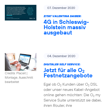
07. Dezember 2020
ZITAT VALENTINA DAIBER:
4G in Schleswig-
Holstein massiv
ausgebaut
04. Dezember 2020
DIGITALER SELF SERVICE:
Jetzt für alle O
2
Credits: Placeit
|
Festnetzangebote
Montage, Ausschnitt
bearbeitet
Egal ob O
Kunden über O
DSL
2
2
oder unser neues Kabel-Angebot
online gehen möchten: Die O
my
2
Service Suite unterstützt sie dabei,
ihren Router, ihre