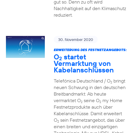
gut so. Denn zu oft wird
Nachhaltigkeit auf den Klimaschutz
reduziert.
30. November 2020
ERWEITERUNG DES FESTNETZANGEBOTS:
O
startet
2
Vermarktung von
Kabelanschlüssen
Telefónica Deutschland / O
bringt
2
neuen Schwung in den deutschen
Breitbandmarkt: Ab heute
vermarktet O
seine O
my Home
2
2
Festnetzprodukte auch über
Kabelanschlüsse. Damit erweitert
O
sein Festnetzangebot, das über
2
einen breiten und einzigartigen