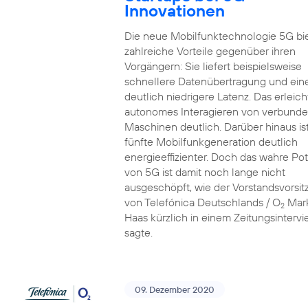
Innovationen
Die neue Mobilfunktechnologie 5G bi
zahlreiche Vorteile gegenüber ihren
Vorgängern: Sie liefert beispielsweise
schnellere Datenübertragung und ein
deutlich niedrigere Latenz. Das erleich
autonomes Interagieren von verbund
Maschinen deutlich. Darüber hinaus ist
fünfte Mobilfunkgeneration deutlich
energieeffizienter. Doch das wahre Pot
von 5G ist damit noch lange nicht
ausgeschöpft, wie der Vorstandsvorsi
von Telefónica Deutschlands / O
Mar
2
Haas kürzlich in einem Zeitungsinterv
sagte.
09. Dezember 2020