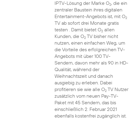
IPTV-Lösung der Marke O
, die ein
2
zentraler Baustein ihres digitalen
Entertainment-Angebots ist, mit O
2
TV ab sofort drei Monate gratis
testen . Damit bietet O
allen
2
Kunden, die O
TV bisher nicht
2
nutzen, einen einfachen Weg, um
die Vorteile des erfolgreichen TV-
Angebots mit über 100 TV-
Sendern, davon mehr als 90 in HD-
Qualität, während der
Weihnachtszeit und danach
ausgiebig zu erleben. Dabei
profitieren sie wie alle O
TV Nutzer
2
zusätzlich vom neuen Pay-TV-
Paket mit 45 Sendern, das bis
einschließlich 2. Februar 2021
ebenfalls kostenfrei zugänglich ist.