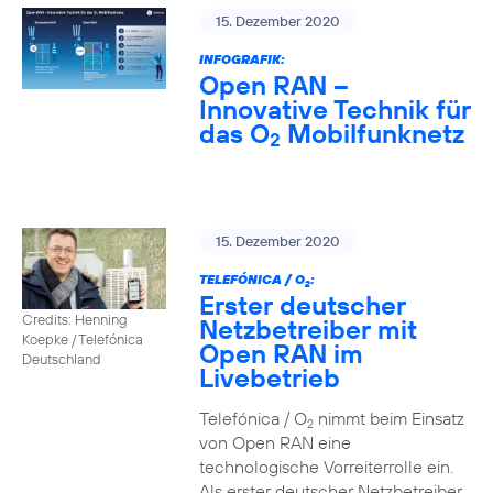
15. Dezember 2020
INFOGRAFIK:
Open RAN –
Innovative Technik für
das O
Mobilfunknetz
2
15. Dezember 2020
TELEFÓNICA / O
:
2
Erster deutscher
Credits: Henning
Netzbetreiber mit
Koepke / Telefónica
Open RAN im
Deutschland
Livebetrieb
Telefónica / O
nimmt beim Einsatz
2
von Open RAN eine
technologische Vorreiterrolle ein.
Als erster deutscher Netzbetreiber