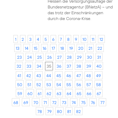
Hessen die Versorgungsauflage der
Bundesnetzagentur (BNetzA) – und
das trotz der Einschränkungen
durch die Corona-Krise.
1
2
3
4
5
6
7
8
9
10
11
12
13
14
15
16
17
18
19
20
21
22
23
24
25
26
27
28
29
30
31
32
33
34
35
36
37
38
39
40
41
42
43
44
45
46
47
48
49
50
51
52
53
54
55
56
57
58
59
60
61
62
63
64
65
66
67
68
69
70
71
72
73
74
75
76
77
78
79
80
81
82