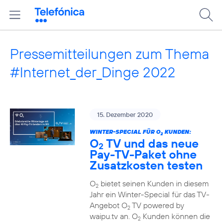
Pressemitteilungen zum Thema
#Internet_der_Dinge 2022
15. Dezember 2020
WINTER-SPECIAL FÜR O
KUNDEN:
2
O
TV und das neue
2
Pay-TV-Paket ohne
Zusatzkosten testen
O
bietet seinen Kunden in diesem
2
Jahr ein Winter-Special für das TV-
Angebot O
TV powered by
2
waipu.tv an. O
Kunden können die
2