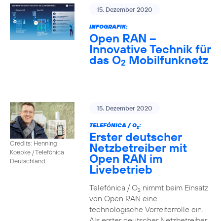
15. Dezember 2020
INFOGRAFIK:
Open RAN –
Innovative Technik für
das O
Mobilfunknetz
2
15. Dezember 2020
TELEFÓNICA / O
:
2
Erster deutscher
Credits: Henning
Netzbetreiber mit
Koepke / Telefónica
Open RAN im
Deutschland
Livebetrieb
Telefónica / O
nimmt beim Einsatz
2
von Open RAN eine
technologische Vorreiterrolle ein.
Als erster deutscher Netzbetreiber