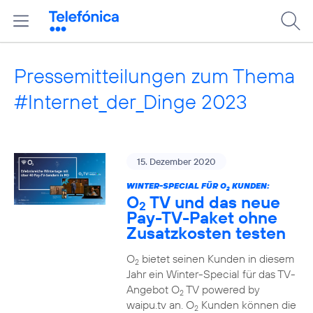
Pressemitteilungen zum Thema
#Internet_der_Dinge 2023
15. Dezember 2020
WINTER-SPECIAL FÜR O
KUNDEN:
2
O
TV und das neue
2
Pay-TV-Paket ohne
Zusatzkosten testen
O
bietet seinen Kunden in diesem
2
Jahr ein Winter-Special für das TV-
Angebot O
TV powered by
2
waipu.tv an. O
Kunden können die
2