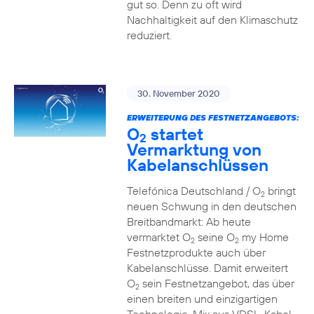
gut so. Denn zu oft wird
Nachhaltigkeit auf den Klimaschutz
reduziert.
30. November 2020
ERWEITERUNG DES FESTNETZANGEBOTS:
O
startet
2
Vermarktung von
Kabelanschlüssen
Telefónica Deutschland / O
bringt
2
neuen Schwung in den deutschen
Breitbandmarkt: Ab heute
vermarktet O
seine O
my Home
2
2
Festnetzprodukte auch über
Kabelanschlüsse. Damit erweitert
O
sein Festnetzangebot, das über
2
einen breiten und einzigartigen