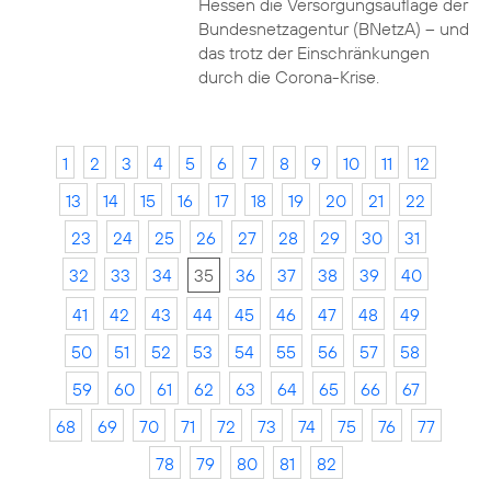
Hessen die Versorgungsauflage der
Bundesnetzagentur (BNetzA) – und
das trotz der Einschränkungen
durch die Corona-Krise.
1
2
3
4
5
6
7
8
9
10
11
12
13
14
15
16
17
18
19
20
21
22
23
24
25
26
27
28
29
30
31
32
33
34
35
36
37
38
39
40
41
42
43
44
45
46
47
48
49
50
51
52
53
54
55
56
57
58
59
60
61
62
63
64
65
66
67
68
69
70
71
72
73
74
75
76
77
78
79
80
81
82