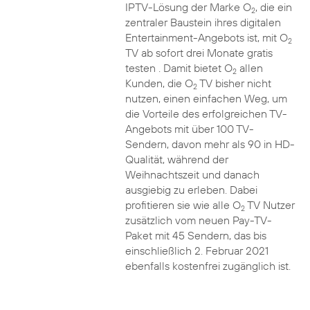
IPTV-Lösung der Marke O
, die ein
2
zentraler Baustein ihres digitalen
Entertainment-Angebots ist, mit O
2
TV ab sofort drei Monate gratis
testen . Damit bietet O
allen
2
Kunden, die O
TV bisher nicht
2
nutzen, einen einfachen Weg, um
die Vorteile des erfolgreichen TV-
Angebots mit über 100 TV-
Sendern, davon mehr als 90 in HD-
Qualität, während der
Weihnachtszeit und danach
ausgiebig zu erleben. Dabei
profitieren sie wie alle O
TV Nutzer
2
zusätzlich vom neuen Pay-TV-
Paket mit 45 Sendern, das bis
einschließlich 2. Februar 2021
ebenfalls kostenfrei zugänglich ist.