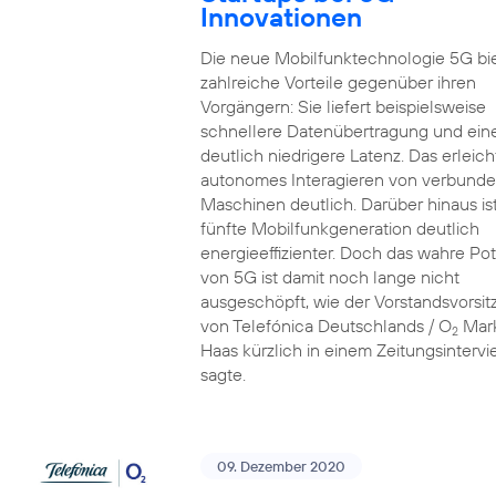
Innovationen
Die neue Mobilfunktechnologie 5G bi
zahlreiche Vorteile gegenüber ihren
Vorgängern: Sie liefert beispielsweise
schnellere Datenübertragung und ein
deutlich niedrigere Latenz. Das erleich
autonomes Interagieren von verbund
Maschinen deutlich. Darüber hinaus ist
fünfte Mobilfunkgeneration deutlich
energieeffizienter. Doch das wahre Pot
von 5G ist damit noch lange nicht
ausgeschöpft, wie der Vorstandsvorsi
von Telefónica Deutschlands / O
Mar
2
Haas kürzlich in einem Zeitungsinterv
sagte.
09. Dezember 2020