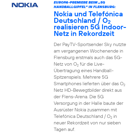
EUROPA-PREMIERE BEIM „5G
HANDBALLGIPFEL“ IN FLENSBURG:
Nokia und Telefónica
Deutschland / O
2
realisieren 5G Indoor-
Netz in Rekordzeit
Der PayTV-Sportsender Sky nutzte
am vergangenen Wochenende in
Flensburg erstmals auch das 5G-
Netz von O
für die Live-
2
Übertragung eines Handball-
Spitzenspiels. Mehrere 5G
Smartphones lieferten über das O
2
Netz HD-Bewegtbilder direkt aus
der Flens-Arena. Die 5G
Versorgung in der Halle baute der
Ausrüster Nokia zusammen mit
Telefónica Deutschland / O
in
2
neuer Rekordzeit von nur sieben
Tagen auf.