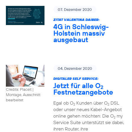
07. Dezember 2020
ZITAT VALENTINA DAIBER:
4G in Schleswig-
Holstein massiv
ausgebaut
04. Dezember 2020
DIGITALER SELF SERVICE:
Jetzt für alle O
2
Credits: Placeit
|
Festnetzangebote
Montage, Ausschnitt
bearbeitet
Egal ob O
Kunden über O
DSL
2
2
oder unser neues Kabel-Angebot
online gehen möchten: Die O
my
2
Service Suite unterstützt sie dabei,
ihren Router, ihre