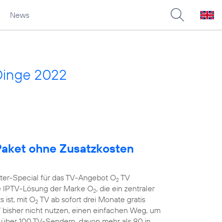
News
Dinge 2022
aket ohne Zusatzkosten
nter-Special für das TV-Angebot O
TV
2
 IPTV-Lösung der Marke O
, die ein zentraler
2
 ist, mit O
TV ab sofort drei Monate gratis
2
 bisher nicht nutzen, einen einfachen Weg, um
t über 100 TV-Sendern, davon mehr als 90 in