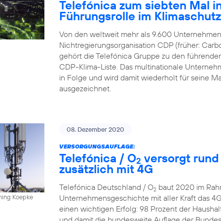
Telefónica zum siebten Mal in
Führungsrolle im Klimaschut
Von den weltweit mehr als 9.600 Unternehmen,
Nichtregierungsorganisation CDP (früher: Carbo
gehört die Telefónica Gruppe zu den führende
CDP-Klima-Liste. Das multinationale Unternehme
in Folge und wird damit wiederholt für sein
ausgezeichnet.
08. Dezember 2020
VERSORGUNGSAUFLAGE:
Telefónica / O
versorgt rund
2
zusätzlich mit 4G
Telefónica Deutschland / O
baut 2020 im Rahm
2
Unternehmensgeschichte mit aller Kraft das 4
nning Koepke
einen wichtigen Erfolg: 98 Prozent der Hausha
und damit die bundesweite Auflage der Bundesn