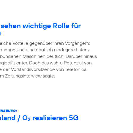
sehen wichtige Rolle für
n
eiche Vorteile gegenüber ihren Vorgängern:
tragung und eine deutlich niedrigere Latenz.
erbundenen Maschinen deutlich. Darüber hinaus
rgieeffizienter. Doch das wahre Potenzial von
e der Vorstandsvorsitzende von Telefónica
m Zeitungsinterview sagte.
ENSBURG:
land / O
realisieren 5G
2