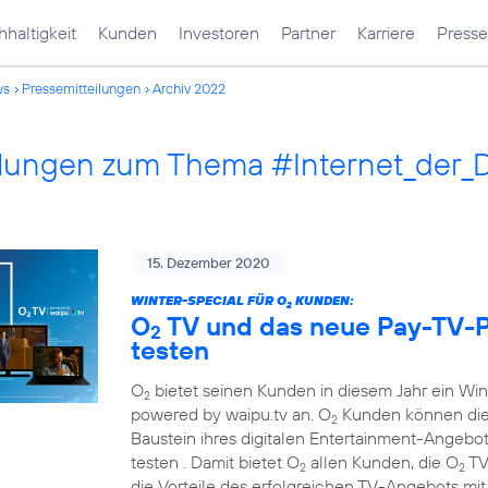
haltigkeit
Kunden
Investoren
Partner
Karriere
Presse
ws
Pressemitteilungen
Archiv 2022
ilungen zum Thema #Internet_der_
15. Dezember 2020
WINTER-SPECIAL FÜR O
KUNDEN:
2
O
TV und das neue Pay-TV-P
2
testen
O
bietet seinen Kunden in diesem Jahr ein Wi
2
powered by waipu.tv an. O
Kunden können die
2
Baustein ihres digitalen Entertainment-Angebots
testen . Damit bietet O
allen Kunden, die O
TV
2
2
die Vorteile des erfolgreichen TV-Angebots mi