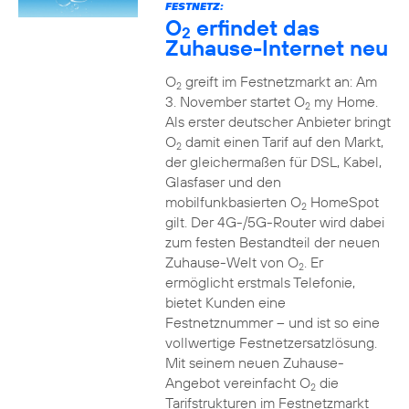
FESTNETZ:
O
erfindet das
2
Zuhause-Internet neu
O
greift im Festnetzmarkt an: Am
2
3. November startet O
my Home.
2
Als erster deutscher Anbieter bringt
O
damit einen Tarif auf den Markt,
2
der gleichermaßen für DSL, Kabel,
Glasfaser und den
mobilfunkbasierten O
HomeSpot
2
gilt. Der 4G-/5G-Router wird dabei
zum festen Bestandteil der neuen
Zuhause-Welt von O
. Er
2
ermöglicht erstmals Telefonie,
bietet Kunden eine
Festnetznummer – und ist so eine
vollwertige Festnetzersatzlösung.
Mit seinem neuen Zuhause-
Angebot vereinfacht O
die
2
Tarifstrukturen im Festnetzmarkt