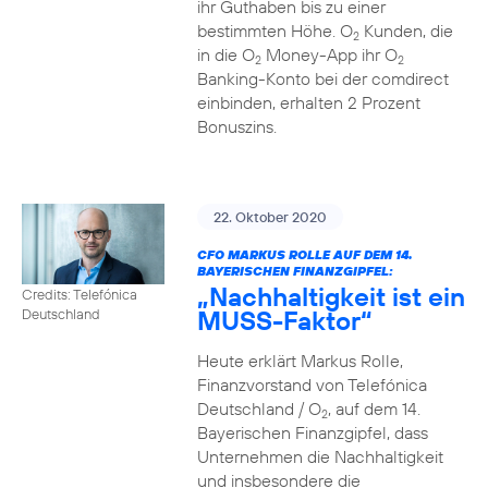
ihr Guthaben bis zu einer
bestimmten Höhe. O
Kunden, die
2
in die O
Money-App ihr O
2
2
Banking-Konto bei der comdirect
einbinden, erhalten 2 Prozent
Bonuszins.
22. Oktober 2020
CFO MARKUS ROLLE AUF DEM 14.
BAYERISCHEN FINANZGIPFEL:
„Nachhaltigkeit ist ein
Credits: Telefónica
MUSS-Faktor“
Deutschland
Heute erklärt Markus Rolle,
Finanzvorstand von Telefónica
Deutschland / O
, auf dem 14.
2
Bayerischen Finanzgipfel, dass
Unternehmen die Nachhaltigkeit
und insbesondere die