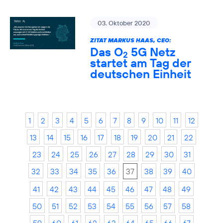
03. Oktober 2020
ZITAT MARKUS HAAS, CEO:
Das O
5G Netz
2
startet am Tag der
deutschen Einheit
1
2
3
4
5
6
7
8
9
10
11
12
13
14
15
16
17
18
19
20
21
22
23
24
25
26
27
28
29
30
31
32
33
34
35
36
37
38
39
40
41
42
43
44
45
46
47
48
49
50
51
52
53
54
55
56
57
58