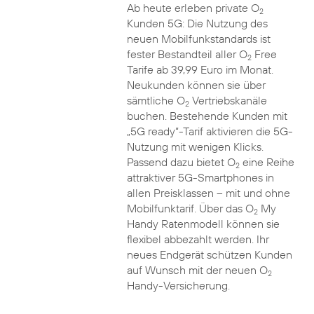
Ab heute erleben private O
2
Kunden 5G: Die Nutzung des
neuen Mobilfunkstandards ist
fester Bestandteil aller O
Free
2
Tarife ab 39,99 Euro im Monat.
Neukunden können sie über
sämtliche O
Vertriebskanäle
2
buchen. Bestehende Kunden mit
„5G ready“-Tarif aktivieren die 5G-
Nutzung mit wenigen Klicks.
Passend dazu bietet O
eine Reihe
2
attraktiver 5G-Smartphones in
allen Preisklassen – mit und ohne
Mobilfunktarif. Über das O
My
2
Handy Ratenmodell können sie
flexibel abbezahlt werden. Ihr
neues Endgerät schützen Kunden
auf Wunsch mit der neuen O
2
Handy-Versicherung.