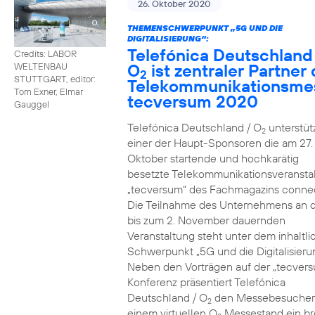
26. Oktober 2020
THEMENSCHWERPUNKT „5G UND DIE
DIGITALISIERUNG“:
Telefónica Deutschland
Credits: LABOR
O
ist zentraler Partner 
WELTENBAU
2
STUTTGART, editor:
Telekommunikationsme
Tom Exner, Elmar
tecversum 2020
Gauggel
Telefónica Deutschland / O
unterstütz
2
einer der Haupt-Sponsoren die am 27.
Oktober startende und hochkarätig
besetzte Telekommunikationsveransta
„tecversum“ des Fachmagazins connec
Die Teilnahme des Unternehmens an 
bis zum 2. November dauernden
Veranstaltung steht unter dem inhaltl
Schwerpunkt „5G und die Digitalisieru
Neben den Vorträgen auf der „tecver
Konferenz präsentiert Telefónica
Deutschland / O
den Messebesucher
2
einem virtuellen O
Messestand ein br