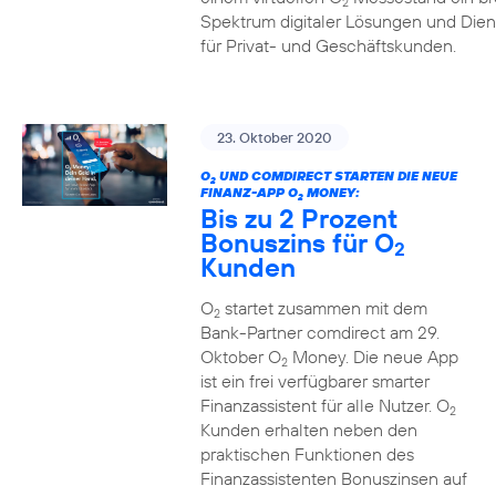
2
Spektrum digitaler Lösungen und Dien
für Privat- und Geschäftskunden.
23. Oktober 2020
O
UND COMDIRECT STARTEN DIE NEUE
2
FINANZ-APP O
MONEY:
2
Bis zu 2 Prozent
Bonuszins für O
2
Kunden
O
startet zusammen mit dem
2
Bank-Partner comdirect am 29.
Oktober O
Money. Die neue App
2
ist ein frei verfügbarer smarter
Finanzassistent für alle Nutzer. O
2
Kunden erhalten neben den
praktischen Funktionen des
Finanzassistenten Bonuszinsen auf