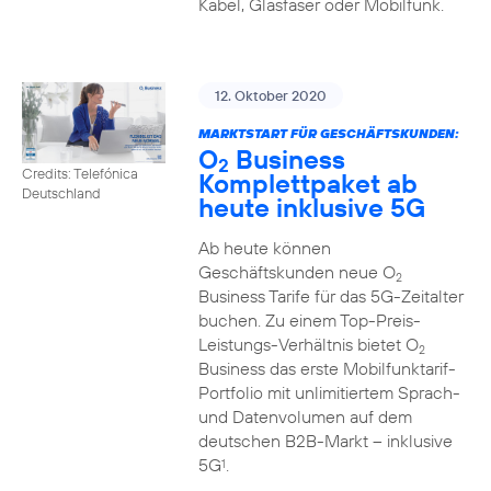
Kabel, Glasfaser oder Mobilfunk.
12. Oktober 2020
MARKTSTART FÜR GESCHÄFTSKUNDEN:
O
Business
2
Credits: Telefónica
Komplettpaket ab
Deutschland
heute inklusive 5G
Ab heute können
Geschäftskunden neue O
2
Business Tarife für das 5G-Zeitalter
buchen. Zu einem Top-Preis-
Leistungs-Verhältnis bietet O
2
Business das erste Mobilfunktarif-
Portfolio mit unlimitiertem Sprach-
und Datenvolumen auf dem
deutschen B2B-Markt – inklusive
5G
.
1