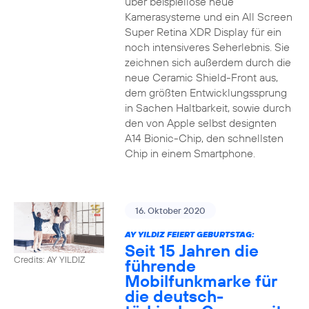
über beispiellose neue
Kamerasysteme und ein All Screen
Super Retina XDR Display für ein
noch intensiveres Seherlebnis. Sie
zeichnen sich außerdem durch die
neue Ceramic Shield-Front aus,
dem größten Entwicklungssprung
in Sachen Haltbarkeit, sowie durch
den von Apple selbst designten
A14 Bionic-Chip, den schnellsten
Chip in einem Smartphone.
16. Oktober 2020
AY YILDIZ FEIERT GEBURTSTAG:
Seit 15 Jahren die
Credits: AY YILDIZ
führende
Mobilfunkmarke für
die deutsch-