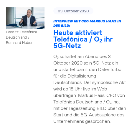
03. Oktober 2020
INTERVIEW MIT CEO MARKUS HAAS IN
DER BILD:
Heute aktiviert
Credits: Telefónica
Telefónica / O
ihr
Deutschland /
2
Bernhard Huber
5G-Netz
O
schaltet am Abend des 3.
2
Oktober 2020 sein 5G-Netz ein
und startet damit den Datenturbo
für die Digitalisierung
Deutschlands. Der symbolische Akt
wird ab 18 Uhr live im Web
übertragen. Markus Haas, CEO von
Telefónica Deutschland / O
, hat
2
mit der Tageszeitung BILD über den
Start und die 5G-Ausbaupläne des
Unternehmens gesprochen.