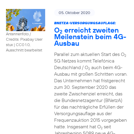
05. Oktober 2020
BNETZA-VERSORGUNGSAUFLAGE:
O
erreicht zweiten
2
Antennenfoto /
Meilenstein beim 4G-
Credits: Pixabay User
Ausbau
stux
|
CC0 1.0,
Ausschnitt bearbeitet
Parallel zum aktuellen Start des O
2
5G Netzes kommt Telefónica
Deutschland / O
auch beim 4G-
2
Ausbau mit großen Schritten voran.
Das Unternehmen hat fristgerecht
zum 30. September 2020 das
zweite Zwischenziel erreicht, das
die Bundesnetzagentur (BNetzA)
für das nachträgliche Erfüllen der
Versorgungsauflage aus der
Frequenzauktion 2015 vorgegeben
hatte. Insgesamt hat O
seit
2
Jahresbeginn 5089 neue 4G-