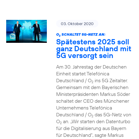
03. Oktober 2020
O
SCHALTET 5G-NETZ AN:
2
Spätestens 2025 soll
ganz Deutschland mit
5G versorgt sein
Am 30. Jahrestag der Deutschen
Einheit startet Telefónica
Deutschland / O
ins 5G Zeitalter.
2
Gemeinsam mit dem Bayerischen
Ministerpräsidenten Markus Söder
schaltet der CEO des Münchener
Unternehmens Telefónica
Deutschland / O
das 5G-Netz von
2
O
an. „Wir starten den Datenturbo
2
für die Digitalisierung aus Bayern
für Deutschland“, sagte Markus