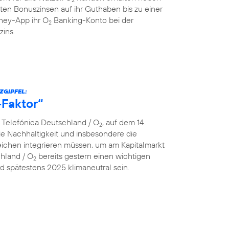
ten Bonuszinsen auf ihr Guthaben bis zu einer
ey-App ihr O
Banking-Konto bei der
2
zins.
ZGIPFEL:
-Faktor“
n Telefónica Deutschland / O
, auf dem 14.
2
e Nachhaltigkeit und insbesondere die
ereichen integrieren müssen, um am Kapitalmarkt
chland / O
bereits gestern einen wichtigen
2
 spätestens 2025 klimaneutral sein.