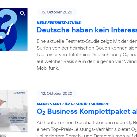
15. Oktober 2020
NEUE FESTNETZ-STUDIE:
Deutsche haben kein Interes
Eine aktuelle Festnetz-Studie zeigt: Mit der d
Surfen von der heimischen Couch kennen sich
Laut einer von Telefónica Deutschland / O
beau
2
auf welcher Basis sie in den eigenen vier Wänd
Mobilfunk.
12. Oktober 2020
MARKTSTART FÜR GESCHÄFTSKUNDEN:
O
Business Komplettpaket ab
2
Ab heute können Geschäftskunden neue O
Bu
2
einem Top-Preis-Leistungs-Verhältnis bietet O
2
unlimitiertem Sprach- und Datenvolumen auf 
land