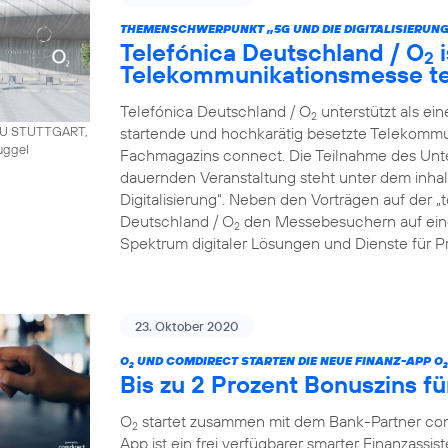
THEMENSCHWERPUNKT „5G UND DIE DIGITALISIERUNG
Telefónica Deutschland / O
i
2
Telekommunikationsmesse t
Telefónica Deutschland / O
unterstützt als ei
2
startende und hochkarätig besetzte Telekommu
AU STUTTGART,
uggel
Fachmagazins connect. Die Teilnahme des Unt
dauernden Veranstaltung steht unter dem inha
Digitalisierung“. Neben den Vorträgen auf der 
Deutschland / O
den Messebesuchern auf eine
2
Spektrum digitaler Lösungen und Dienste für P
23. Oktober 2020
O
UND COMDIRECT STARTEN DIE NEUE FINANZ-APP O
2
2
Bis zu 2 Prozent Bonuszins fü
O
startet zusammen mit dem Bank-Partner co
2
App ist ein frei verfügbarer smarter Finanzassist