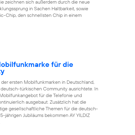
 Sie zeichnen sich außerdem durch die neue
klungssprung in Sachen Haltbarkeit, sowie
ic-Chip, den schnellsten Chip in einem
Mobilfunkmarke für die
ty
e der ersten Mobilfunkmarken in Deutschland,
er deutsch-türkischen Community ausrichtete. In
Mobilfunkangebot für die Telefonie und
tinuierlich ausgebaut. Zusätzlich hat die
ge gesellschaftliche Themen für die deutsch-
s 15-jährigen Jubiläums bekommen AY YILDIZ
.