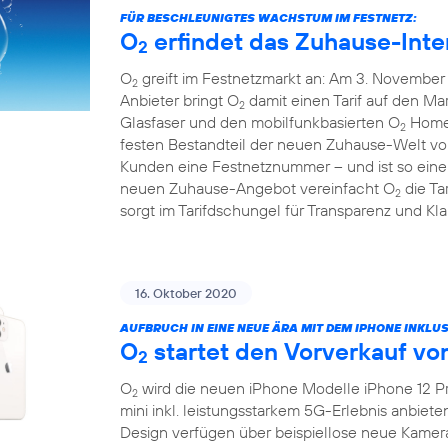
FÜR BESCHLEUNIGTES WACHSTUM IM FESTNETZ:
O
erfindet das Zuhause-Inte
2
O
greift im Festnetzmarkt an: Am 3. November 
2
Anbieter bringt O
damit einen Tarif auf den Mar
2
Glasfaser und den mobilfunkbasierten O
HomeS
2
festen Bestandteil der neuen Zuhause-Welt v
Kunden eine Festnetznummer – und ist so eine 
neuen Zuhause-Angebot vereinfacht O
die Ta
2
sorgt im Tarifdschungel für Transparenz und Klar
16. Oktober 2020
AUFBRUCH IN EINE NEUE ÄRA MIT DEM IPHONE INKLUS
O
startet den Vorverkauf vo
2
O
wird die neuen iPhone Modelle iPhone 12 Pr
2
mini inkl. leistungsstarkem 5G-Erlebnis anbiet
Design verfügen über beispiellose neue Kamer