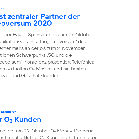
“:
st zentraler Partner der
ecversum 2020
ner der Haupt-Sponsoren die am 27. Oktober
nikationsveranstaltung „tecversum“ des
ernehmens an der bis zum 2. November
ltlichen Schwerpunkt „5G und die
„tecversum“-Konferenz präsentiert Telefónica
m virtuellen O
Messestand ein breites
2
rivat- und Geschäftskunden.
MONEY:
r O
Kunden
2
mdirect am 29. Oktober O
Money. Die neue
2
ent für alle Nutzer. O
Kunden erhalten neben
2