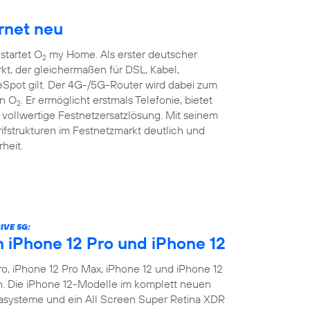
rnet neu
startet O
my Home. Als erster deutscher
2
kt, der gleichermaßen für DSL, Kabel,
pot gilt. Der 4G-/5G-Router wird dabei zum
on O
. Er ermöglicht erstmals Telefonie, bietet
2
vollwertige Festnetzersatzlösung. Mit seinem
rifstrukturen im Festnetzmarkt deutlich und
heit.
IVE 5G:
n iPhone 12 Pro und iPhone 12
o, iPhone 12 Pro Max, iPhone 12 und iPhone 12
en. Die iPhone 12-Modelle im komplett neuen
asysteme und ein All Screen Super Retina XDR