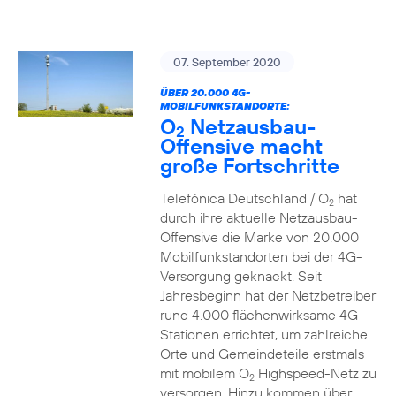
07. September 2020
ÜBER 20.000 4G-
MOBILFUNKSTANDORTE:
O
Netzausbau-
2
Offensive macht
große Fortschritte
Telefónica Deutschland / O
hat
2
durch ihre aktuelle Netzausbau-
Offensive die Marke von 20.000
Mobilfunkstandorten bei der 4G-
Versorgung geknackt. Seit
Jahresbeginn hat der Netzbetreiber
rund 4.000 flächenwirksame 4G-
Stationen errichtet, um zahlreiche
Orte und Gemeindeteile erstmals
mit mobilem O
Highspeed-Netz zu
2
versorgen. Hinzu kommen über