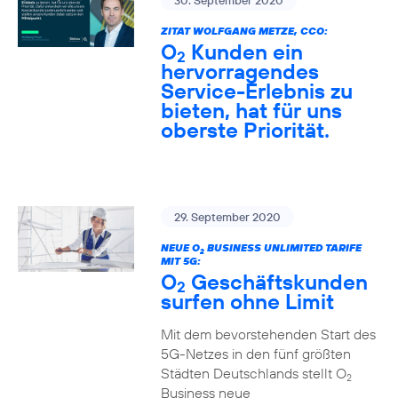
30. September 2020
ZITAT WOLFGANG METZE, CCO:
O
Kunden ein
2
hervorragendes
Service-Erlebnis zu
bieten, hat für uns
oberste Priorität.
29. September 2020
NEUE O
BUSINESS UNLIMITED TARIFE
2
MIT 5G:
O
Geschäftskunden
2
surfen ohne Limit
Mit dem bevorstehenden Start des
5G-Netzes in den fünf größten
Städten Deutschlands stellt O
2
Business neue