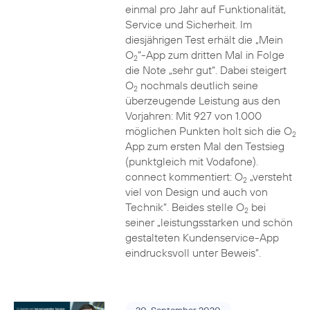
einmal pro Jahr auf Funktionalität,
Service und Sicherheit. Im
diesjährigen Test erhält die „Mein
O
“-App zum dritten Mal in Folge
2
die Note „sehr gut“. Dabei steigert
O
nochmals deutlich seine
2
überzeugende Leistung aus den
Vorjahren: Mit 927 von 1.000
möglichen Punkten holt sich die O
2
App zum ersten Mal den Testsieg
(punktgleich mit Vodafone).
connect kommentiert: O
„versteht
2
viel von Design und auch von
Technik“. Beides stelle O
bei
2
seiner „leistungsstarken und schön
gestalteten Kundenservice-App
eindrucksvoll unter Beweis“.