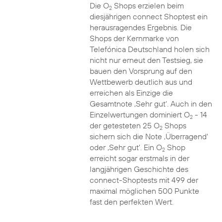
Die O
Shops erzielen beim
2
diesjährigen connect Shoptest ein
herausragendes Ergebnis. Die
Shops der Kernmarke von
Telefónica Deutschland holen sich
nicht nur erneut den Testsieg, sie
bauen den Vorsprung auf den
Wettbewerb deutlich aus und
erreichen als Einzige die
Gesamtnote ‚Sehr gut‘. Auch in den
Einzelwertungen dominiert O
- 14
2
der getesteten 25 O
Shops
2
sichern sich die Note ‚Überragend‘
oder ‚Sehr gut‘. Ein O
Shop
2
erreicht sogar erstmals in der
langjährigen Geschichte des
connect-Shoptests mit 499 der
maximal möglichen 500 Punkte
fast den perfekten Wert.