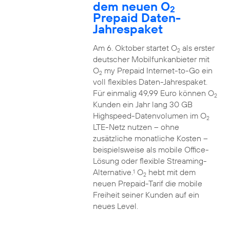
dem neuen O
2
Prepaid Daten-
Jahrespaket
Am 6. Oktober startet O
als erster
2
deutscher Mobilfunkanbieter mit
O
my Prepaid Internet-to-Go ein
2
voll flexibles Daten-Jahrespaket.
Für einmalig 49,99 Euro können O
2
Kunden ein Jahr lang 30 GB
Highspeed-Datenvolumen im O
2
LTE-Netz nutzen – ohne
zusätzliche monatliche Kosten –
beispielsweise als mobile Office-
Lösung oder flexible Streaming-
Alternative.
O
hebt mit dem
1
2
neuen Prepaid-Tarif die mobile
Freiheit seiner Kunden auf ein
neues Level.