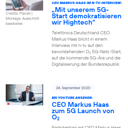
CEO MARKUS HAAS IM N-TV-INTERVIEW:
„Mit unserem 5G-
Credits: Placeit
|
Start demokratisieren
Montage, Ausschnitt
wir Hightech“
bearbeitet
Telefónica Deutschland CEO
Markus Haas blickt in einem
Interview mit n-tv auf den
bevorstehenden O
5G-Netz-Start,
2
auf die kommende 5G-Ära und die
Digitalisierung der Bundesrepublik.
24. September 2020
BEI YOUTUBE ANSEHEN:
CEO Markus Haas
zum 5G Launch von
O
2
Radiobeitrag mit CEO Markus Haas