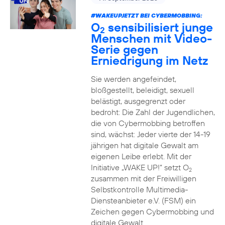
#WAKEUPJETZT BEI CYBERMOBBING:
O
sensibilisiert junge
2
Menschen mit Video-
Serie gegen
Erniedrigung im Netz
Sie werden angefeindet,
bloßgestellt, beleidigt, sexuell
belästigt, ausgegrenzt oder
bedroht: Die Zahl der Jugendlichen,
die von Cybermobbing betroffen
sind, wächst: Jeder vierte der 14-19
jährigen hat digitale Gewalt am
eigenen Leibe erlebt. Mit der
Initiative „WAKE UP!“ setzt O
2
zusammen mit der Freiwilligen
Selbstkontrolle Multimedia-
Diensteanbieter e.V. (FSM) ein
Zeichen gegen Cybermobbing und
digitale Gewalt.