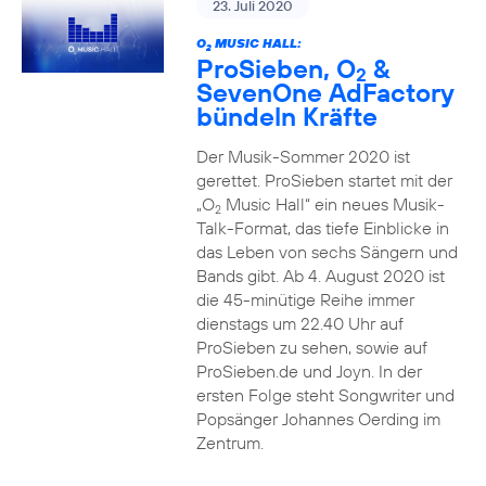
23. Juli 2020
O
MUSIC HALL:
2
ProSieben, O
&
2
SevenOne AdFactory
bündeln Kräfte
Der Musik-Sommer 2020 ist
gerettet. ProSieben startet mit der
„O
Music Hall“ ein neues Musik-
2
Talk-Format, das tiefe Einblicke in
das Leben von sechs Sängern und
Bands gibt. Ab 4. August 2020 ist
die 45-minütige Reihe immer
dienstags um 22.40 Uhr auf
ProSieben zu sehen, sowie auf
ProSieben.de und Joyn. In der
ersten Folge steht Songwriter und
Popsänger Johannes Oerding im
Zentrum.