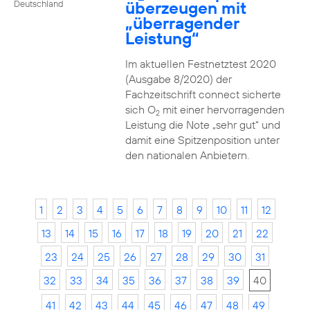
überzeugen mit
Deutschland
„überragender
Leistung“
Im aktuellen Festnetztest 2020
(Ausgabe 8/2020) der
Fachzeitschrift connect sicherte
sich O
mit einer hervorragenden
2
Leistung die Note „sehr gut“ und
damit eine Spitzenposition unter
den nationalen Anbietern.
1
2
3
4
5
6
7
8
9
10
11
12
13
14
15
16
17
18
19
20
21
22
23
24
25
26
27
28
29
30
31
32
33
34
35
36
37
38
39
40
41
42
43
44
45
46
47
48
49