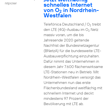
schnelles Internet
nitpicker
von O
in Nordrhein-
2
Westfalen
Telefónica Deutschland / O
treibt
2
den LTE (4G)-Ausbau im O
Netz
2
massiv voran, um die bis
Jahresende 2020 geltende
Nachfrist der Bundesnetzagentur
(BNetzA) für die bundesweite LTE-
Ausbauverpflichtung einzuhalten.
Dafür nimmt das Unternehmen in
diesem Jahr 7.600 flächenwirksame
LTE-Stationen neu in Betrieb. Mit
Nordrhein-Westfalen versorgt das
Unternehmen nun das erste
Flächenbundesland weitflächig mit
schnellem Internet und deckt
mindestens 97 Prozent der
Bevölkerung mit LTE ab.