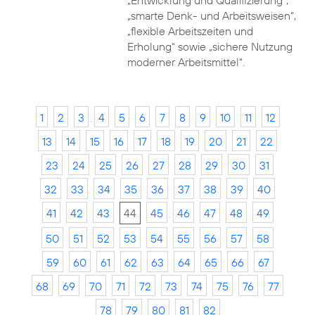
„Entwicklung und Qualifizierung“,
„smarte Denk- und Arbeitsweisen“,
„flexible Arbeitszeiten und
Erholung“ sowie „sichere Nutzung
moderner Arbeitsmittel“.
1
2
3
4
5
6
7
8
9
10
11
12
13
14
15
16
17
18
19
20
21
22
23
24
25
26
27
28
29
30
31
32
33
34
35
36
37
38
39
40
41
42
43
44
45
46
47
48
49
50
51
52
53
54
55
56
57
58
59
60
61
62
63
64
65
66
67
68
69
70
71
72
73
74
75
76
77
78
79
80
81
82