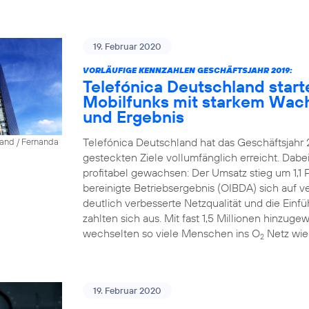
19. Februar 2020
VORLÄUFIGE KENNZAHLEN GESCHÄFTSJAHR 2019:
Telefónica Deutschland start
Mobilfunks mit starkem Wac
und Ergebnis
Telefónica Deutschland hat das Geschäftsjahr 
land / Fernanda
gesteckten Ziele vollumfänglich erreicht. Dab
profitabel gewachsen: Der Umsatz stieg um 1,1 P
bereinigte Betriebsergebnis (OIBDA) sich auf v
deutlich verbesserte Netzqualität und die Einfü
zahlten sich aus. Mit fast 1,5 Millionen hinz
wechselten so viele Menschen ins O
Netz wie
2
19. Februar 2020