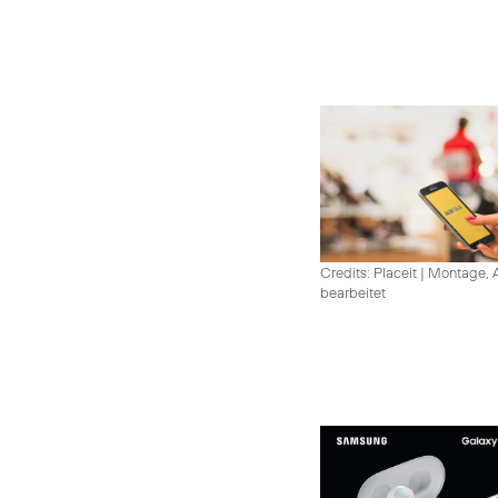
Credits: Placeit
|
Montage, A
bearbeitet