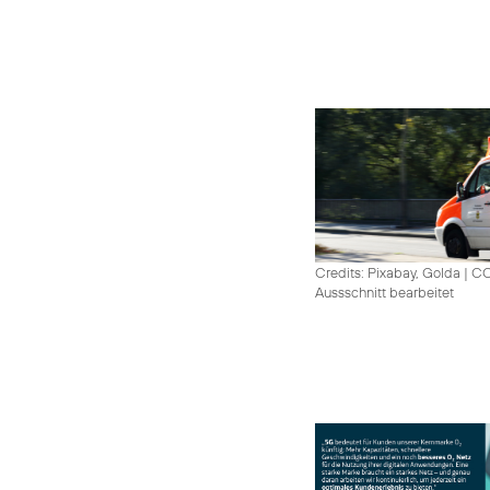
Credits: Pixabay, Golda
|
CC
Aussschnitt bearbeitet