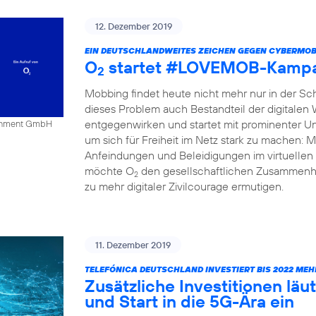
12. Dezember 2019
EIN DEUTSCHLANDWEITES ZEICHEN GEGEN CYBERMOB
O
startet #LOVEMOB-Kampa
2
Mobbing findet heute nicht mehr nur in der Schu
dieses Problem auch Bestandteil der digitalen
entgegenwirken und startet mit prominenter Un
tainment GmbH
um sich für Freiheit im Netz stark zu mache
Anfeindungen und Beleidigungen im virtuellen 
möchte O
den gesellschaftlichen Zusammenha
2
zu mehr digitaler Zivilcourage ermutigen.
11. Dezember 2019
TELEFÓNICA DEUTSCHLAND INVESTIERT BIS 2022 MEH
Zusätzliche Investitionen l
und Start in die 5G-Ära ein