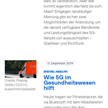
weit, so verständlich. Aber wie
kommt eigentlich das Netz bis zum
Mast? Entgegen landläufiger
Meinung gibt es hier zwei
Möglichkeiten der Anbindung, um
die derzeit verfügbare Bandbreite
und Leistungsfähigkeit des 5G-
Netzes voll auszuschöpfen –
Glasfaser und Richtfunk.
11. Dezember 2019
DIGITAL HEALTH:
Wie 5G im
Credits: Pixabay,
Gesundheitswesen
Golda
|
CC0 1.0,
hilft
Aussschnitt bearbeitet
Heute tragen wir Fitnesstracker, die
via Bluetooth mit dem Mobiltelefon
verbunden sind. Per App