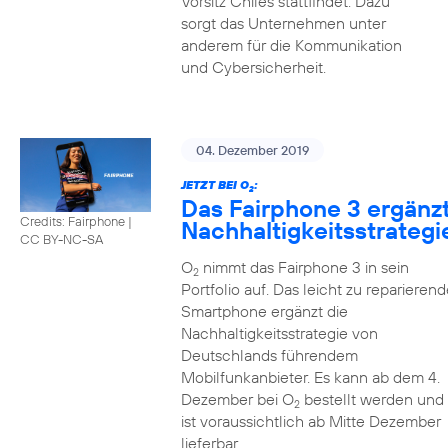
Vorsitz Chiles stattfindet. Dazu
sorgt das Unternehmen unter
anderem für die Kommunikation
und Cybersicherheit.
04. Dezember 2019
JETZT BEI O
:
2
Das Fairphone 3 ergänz
Credits: Fairphone
|
Nachhaltigkeitsstrategi
CC BY-NC-SA
O
nimmt das Fairphone 3 in sein
2
Portfolio auf. Das leicht zu reparierend
Smartphone ergänzt die
Nachhaltigkeitsstrategie von
Deutschlands führendem
Mobilfunkanbieter. Es kann ab dem 4.
Dezember bei O
bestellt werden und
2
ist voraussichtlich ab Mitte Dezember
lieferbar.