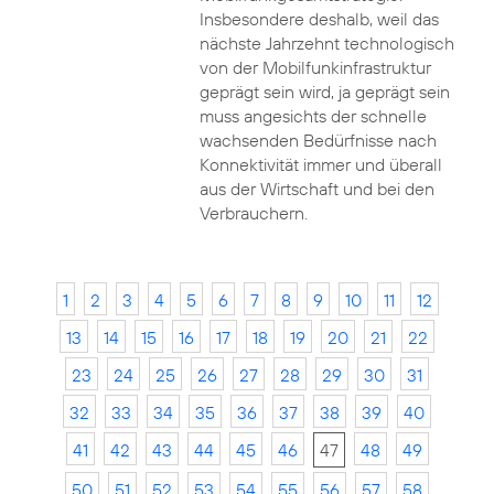
Insbesondere deshalb, weil das
nächste Jahrzehnt technologisch
von der Mobilfunkinfrastruktur
geprägt sein wird, ja geprägt sein
muss angesichts der schnelle
wachsenden Bedürfnisse nach
Konnektivität immer und überall
aus der Wirtschaft und bei den
Verbrauchern.
1
2
3
4
5
6
7
8
9
10
11
12
13
14
15
16
17
18
19
20
21
22
23
24
25
26
27
28
29
30
31
32
33
34
35
36
37
38
39
40
41
42
43
44
45
46
47
48
49
50
51
52
53
54
55
56
57
58