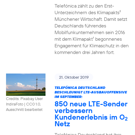
Telefónica zählt zu den Erst-
Unterzeichnern des Klimapakts²
Münchener Wirtschaft. Damit setzt
Deutschlands führendes
Mobilfunkunternehmen sein 2016
mit dem Klimapakt¹ begonnenes
Engagement für Klimaschutz in den
kommenden drei Jahren fort.
21. Oktober 2019
TELEFÓNICA DEUTSCHLAND
BESCHLEUNIGT LTE-AUSBAUOFFENSIVE
IM SEPTEMBER:
Credits: Pixabay User
850 neue LTE-Sender
IndiraFoto
|
CC0 1.0,
verbessern
Ausschnitt bearbeitet
Kundenerlebnis im O
2
Netz
Telefónica Deutschland hat ihre