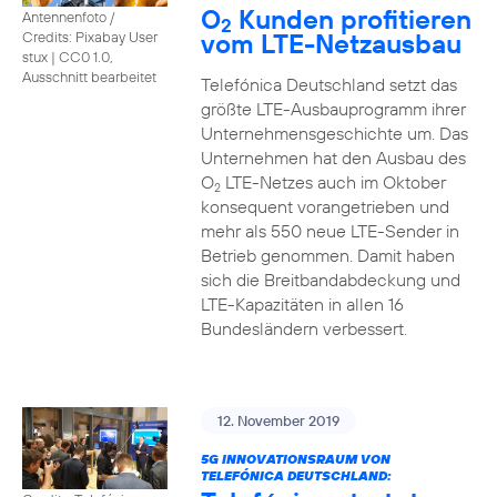
O
Kunden profitieren
Antennenfoto /
2
vom LTE-Netzausbau
Credits: Pixabay User
stux
|
CC0 1.0,
Ausschnitt bearbeitet
Telefónica Deutschland setzt das
größte LTE-Ausbauprogramm ihrer
Unternehmensgeschichte um. Das
Unternehmen hat den Ausbau des
O
LTE-Netzes auch im Oktober
2
konsequent vorangetrieben und
mehr als 550 neue LTE-Sender in
Betrieb genommen. Damit haben
sich die Breitbandabdeckung und
LTE-Kapazitäten in allen 16
Bundesländern verbessert.
12. November 2019
5G INNOVATIONSRAUM VON
TELEFÓNICA DEUTSCHLAND: