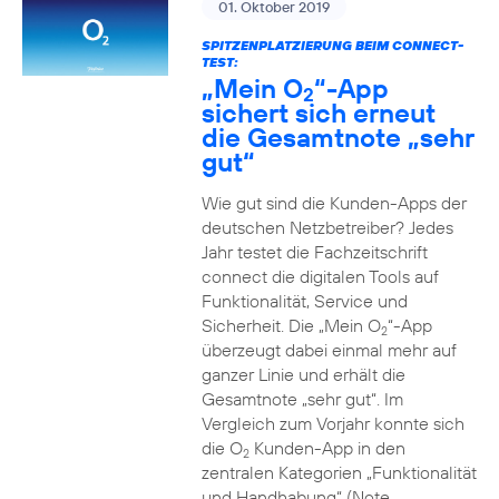
01. Oktober 2019
SPITZENPLATZIERUNG BEIM CONNECT-
TEST:
„Mein O
“-App
2
sichert sich erneut
die Gesamtnote „sehr
gut“
Wie gut sind die Kunden-Apps der
deutschen Netzbetreiber? Jedes
Jahr testet die Fachzeitschrift
connect die digitalen Tools auf
Funktionalität, Service und
Sicherheit. Die „Mein O
“-App
2
überzeugt dabei einmal mehr auf
ganzer Linie und erhält die
Gesamtnote „sehr gut“. Im
Vergleich zum Vorjahr konnte sich
die O
Kunden-App in den
2
zentralen Kategorien „Funktionalität
und Handhabung“ (Note