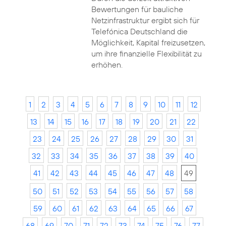
Bewertungen für bauliche
Netzinfrastruktur ergibt sich für
Telefónica Deutschland die
Möglichkeit, Kapital freizusetzen,
um ihre finanzielle Flexibilität zu
erhöhen.
1
2
3
4
5
6
7
8
9
10
11
12
13
14
15
16
17
18
19
20
21
22
23
24
25
26
27
28
29
30
31
32
33
34
35
36
37
38
39
40
41
42
43
44
45
46
47
48
49
50
51
52
53
54
55
56
57
58
59
60
61
62
63
64
65
66
67
68
69
70
71
72
73
74
75
76
77