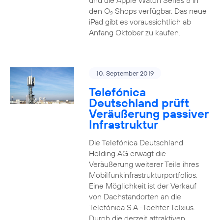
und die Apple Watch Series 5 in
den O
Shops verfügbar. Das neue
2
iPad gibt es voraussichtlich ab
Anfang Oktober zu kaufen.
10. September 2019
Telefónica
Deutschland prüft
Veräußerung passiver
Infrastruktur
Die Telefónica Deutschland
Holding AG erwägt die
Veräußerung weiterer Teile ihres
Mobilfunkinfrastrukturportfolios.
Eine Möglichkeit ist der Verkauf
von Dachstandorten an die
Telefónica S.A.-Tochter Telxius.
Durch die derzeit attraktiven