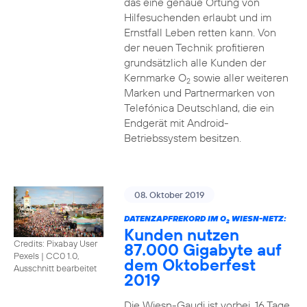
das eine genaue Ortung von
Hilfesuchenden erlaubt und im
Ernstfall Leben retten kann. Von
der neuen Technik profitieren
grundsätzlich alle Kunden der
Kernmarke O
sowie aller weiteren
2
Marken und Partnermarken von
Telefónica Deutschland, die ein
Endgerät mit Android-
Betriebssystem besitzen.
08. Oktober 2019
DATENZAPFREKORD IM O
WIESN-NETZ:
2
Kunden nutzen
Credits: Pixabay User
87.000 Gigabyte auf
Pexels
|
CC0 1.0,
dem Oktoberfest
Ausschnitt bearbeitet
2019
Die Wiesn-Gaudi ist vorbei. 16 Tage