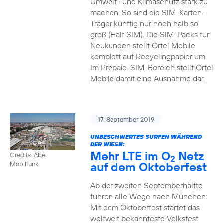
Umwelt- und Klimaschutz stark zu
machen. So sind die SIM-Karten-
Träger künftig nur noch halb so
groß (Half SIM). Die SIM-Packs für
Neukunden stellt Ortel Mobile
komplett auf Recyclingpapier um.
Im Prepaid-SIM-Bereich stellt Ortel
Mobile damit eine Ausnahme dar.
17. September 2019
UNBESCHWERTES SURFEN WÄHREND
DER WIESN:
Mehr LTE im O
Netz
Credits: Abel
2
auf dem Oktoberfest
Mobilfunk
Ab der zweiten Septemberhälfte
führen alle Wege nach München:
Mit dem Oktoberfest startet das
weltweit bekannteste Volksfest