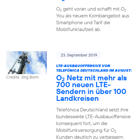
O
geht voran und schafft mit O
2
2
You als neuem Kombiangebot aus
Smartphone und Tarif die
Mobilfunklaufzeit ab.
23. September 2019
LTE-AUSBAUOFFENSIVE VON
TELEFÓNICA DEUTSCHLAND IM AUGUST:
O
Netz mit mehr als
Credits: Jörg Borm
2
700 neuen LTE-
Sendern in über 100
Landkreisen
Telefónica Deutschland setzt ihre
bundesweite LTE-Ausbauoffensive
konsequent fort, um die
Mobilfunkversorgung für O
2
Kunden deutlich zu verbessern.