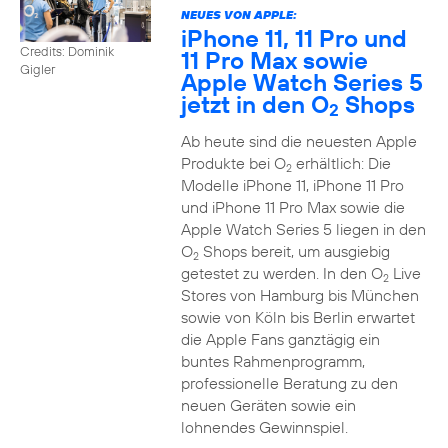
NEUES VON APPLE:
iPhone 11, 11 Pro und
Credits: Dominik
11 Pro Max sowie
Gigler
Apple Watch Series 5
jetzt in den O
Shops
2
Ab heute sind die neuesten Apple
Produkte bei O
erhältlich: Die
2
Modelle iPhone 11, iPhone 11 Pro
und iPhone 11 Pro Max sowie die
Apple Watch Series 5 liegen in den
O
Shops bereit, um ausgiebig
2
getestet zu werden. In den O
Live
2
Stores von Hamburg bis München
sowie von Köln bis Berlin erwartet
die Apple Fans ganztägig ein
buntes Rahmenprogramm,
professionelle Beratung zu den
neuen Geräten sowie ein
lohnendes Gewinnspiel.