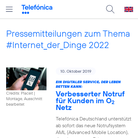
Pressemitteilungen zum Thema
#Internet_der_Dinge 2022
10. Oktober 2019
EIN DIGITALER SERVICE, DER LEBEN
RETTEN KANN:
Verbesserter Notruf
Credits: Placeit
|
für Kunden im O
Montage, Ausschnitt
2
bearbeitet
Netz
Telefónica Deutschland unterstützt
ab sofort das neue Notrufsystem
AML (Advanced Mobile Location),