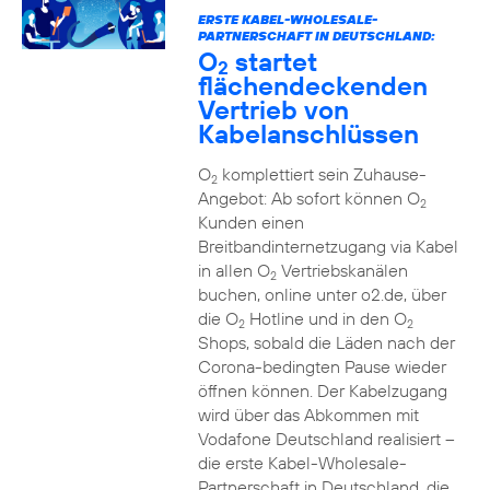
ERSTE KABEL-WHOLESALE-
PARTNERSCHAFT IN DEUTSCHLAND:
O
startet
2
flächendeckenden
Vertrieb von
Kabelanschlüssen
O
komplettiert sein Zuhause-
2
Angebot: Ab sofort können O
2
Kunden einen
Breitbandinternetzugang via Kabel
in allen O
Vertriebskanälen
2
buchen, online unter o2.de, über
die O
Hotline und in den O
2
2
Shops, sobald die Läden nach der
Corona-bedingten Pause wieder
öffnen können. Der Kabelzugang
wird über das Abkommen mit
Vodafone Deutschland realisiert –
die erste Kabel-Wholesale-
Partnerschaft in Deutschland, die