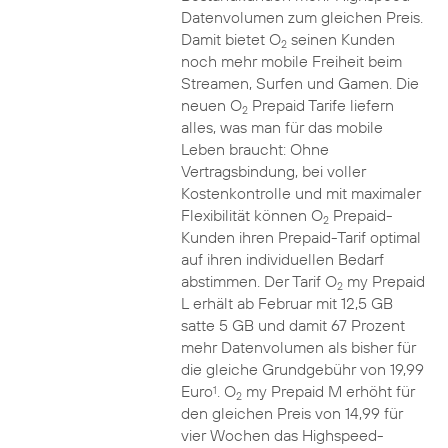
Datenvolumen zum gleichen Preis.
Damit bietet O
seinen Kunden
2
noch mehr mobile Freiheit beim
Streamen, Surfen und Gamen. Die
neuen O
Prepaid Tarife liefern
2
alles, was man für das mobile
Leben braucht: Ohne
Vertragsbindung, bei voller
Kostenkontrolle und mit maximaler
Flexibilität können O
Prepaid-
2
Kunden ihren Prepaid-Tarif optimal
auf ihren individuellen Bedarf
abstimmen. Der Tarif O
my Prepaid
2
L erhält ab Februar mit 12,5 GB
satte 5 GB und damit 67 Prozent
mehr Datenvolumen als bisher für
die gleiche Grundgebühr von 19,99
Euro
. O
my Prepaid M erhöht für
1
2
den gleichen Preis von 14,99 für
vier Wochen das Highspeed-