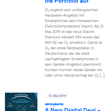
ins Portfolio auf
O
ergänzt sein umfangreiches
2
Hardware-Angebot mit
Smartphones des chinesischen
Elektronikherstellers Xiaomi. Ab 21.
Mai 2019 ist das neue Xiaomi
Premium-Modell Mi9 sowie das
Mi9 SE bei O
erhältlich. Damit ist
2
O
der erste Netzbetreiber in
2
Deutschland, der die stark
nachgefragten Smartphones in
sein Geräte-Angebot übernimmt.
Kunden können beide Geräte mit
oder ohne Handyvertrag bei O
[…]
2
13. Mai 2019
INFOGRAFIK:
A New Digital Deal –