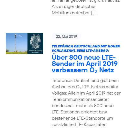
an Tarifangeboten ist groß. Fakt ist:
Als einziger deutscher
Mobilfunkbetreiber […]
22. Mai 2019
TELEFÓNICA DEUTSCHLAND MIT HOHER
SCHLAGZAHL BEIM LTE-AUSBAU:
Über 800 neue LTE-
Sender im April 2019
verbessern O
Netz
2
Telefónica Deutschland gibt beim
Ausbau des O
LTE-Netzes weiter
2
Vollgas: Allein im April 2019 hat der
Telekommunikationsanbieter
bundesweit mehr als 800 neue
LTE-Stationen errichtet bzw.
bestehende LTE-Standorte um
zusätzliche LTE-Kapazitäten