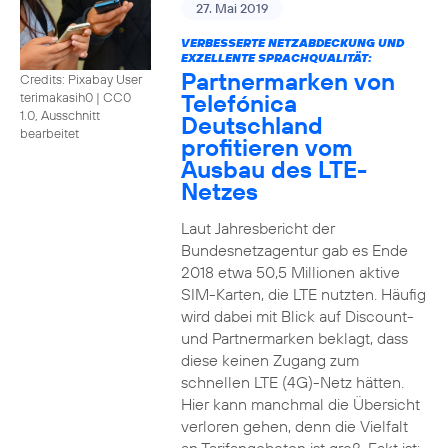
27. Mai 2019
VERBESSERTE NETZABDECKUNG UND
EXZELLENTE SPRACHQUALITÄT:
Partnermarken von
Credits: Pixabay User
Telefónica
terimakasih0
|
CC0
1.0, Ausschnitt
Deutschland
bearbeitet
profitieren vom
Ausbau des LTE-
Netzes
Laut Jahresbericht der
Bundesnetzagentur gab es Ende
2018 etwa 50,5 Millionen aktive
SIM-Karten, die LTE nutzten. Häufig
wird dabei mit Blick auf Discount-
und Partnermarken beklagt, dass
diese keinen Zugang zum
schnellen LTE (4G)-Netz hätten.
Hier kann manchmal die Übersicht
verloren gehen, denn die Vielfalt