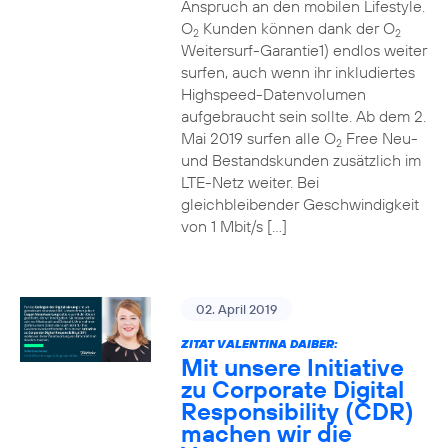
Anspruch an den mobilen Lifestyle.
O
Kunden können dank der O
2
2
Weitersurf-Garantie1) endlos weiter
surfen, auch wenn ihr inkludiertes
Highspeed-Datenvolumen
aufgebraucht sein sollte. Ab dem 2.
Mai 2019 surfen alle O
Free Neu-
2
und Bestandskunden zusätzlich im
LTE-Netz weiter. Bei
gleichbleibender Geschwindigkeit
von 1 Mbit/s […]
02. April 2019
ZITAT VALENTINA DAIBER:
Mit unsere Initiative
zu Corporate Digital
Responsibility (CDR)
machen wir die