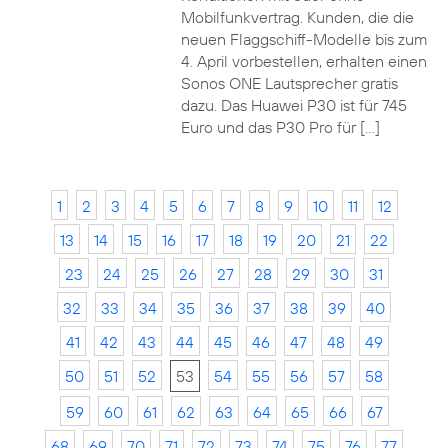
Mobilfunkvertrag. Kunden, die die
neuen Flaggschiff-Modelle bis zum
4. April vorbestellen, erhalten einen
Sonos ONE Lautsprecher gratis
dazu. Das Huawei P30 ist für 745
Euro und das P30 Pro für […]
1
2
3
4
5
6
7
8
9
10
11
12
13
14
15
16
17
18
19
20
21
22
23
24
25
26
27
28
29
30
31
32
33
34
35
36
37
38
39
40
41
42
43
44
45
46
47
48
49
50
51
52
53
54
55
56
57
58
59
60
61
62
63
64
65
66
67
68
69
70
71
72
73
74
75
76
77