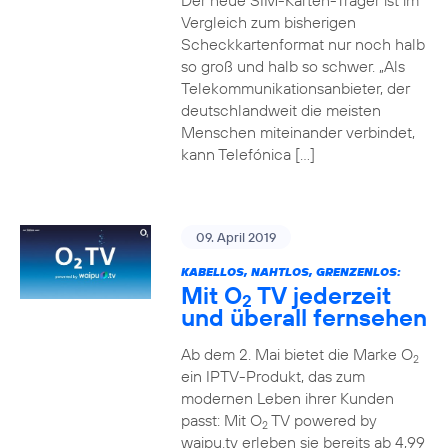
Der neue SIM-Karten-Träger ist im
Vergleich zum bisherigen
Scheckkartenformat nur noch halb
so groß und halb so schwer. „Als
Telekommunikationsanbieter, der
deutschlandweit die meisten
Menschen miteinander verbindet,
kann Telefónica […]
09. April 2019
KABELLOS, NAHTLOS, GRENZENLOS:
Mit O
TV jederzeit
2
und überall fernsehen
Ab dem 2. Mai bietet die Marke O
2
ein IPTV-Produkt, das zum
modernen Leben ihrer Kunden
passt: Mit O
TV powered by
2
waipu.tv erleben sie bereits ab 4,99