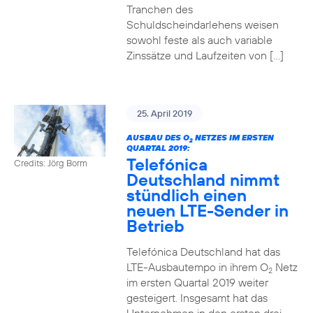
Tranchen des
Schuldscheindarlehens weisen
sowohl feste als auch variable
Zinssätze und Laufzeiten von […]
25. April 2019
AUSBAU DES O
NETZES IM ERSTEN
2
QUARTAL 2019:
Telefónica
Credits: Jörg Borm
Deutschland nimmt
stündlich einen
neuen LTE-Sender in
Betrieb
Telefónica Deutschland hat das
LTE-Ausbautempo in ihrem O
Netz
2
im ersten Quartal 2019 weiter
gesteigert. Insgesamt hat das