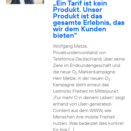
„Ein Tarif ist kein
Produkt. Unser
Produkt ist das
gesamte Erlebnis, das
wir dem Kunden
bieten“
Wolfgang Metze,
Privatkundenvorstand von
Telefónica Deutschland, über seine
Ziele im Endkundengeschäft und
die neue O
Markenkampagne.
2
Herr Metze, in der neuen O
2
Kampagne steht erneut das
Leitmotiv Freiheit im Mittelpunkt.
„Für mehr O in deinem Leben“ zeigt
anhand von User-generated-
Content aus dem WWW, wie
Menschen ihre mobile Freiheit
nutzen. Was bedeutet dies konkret
für ihre […]