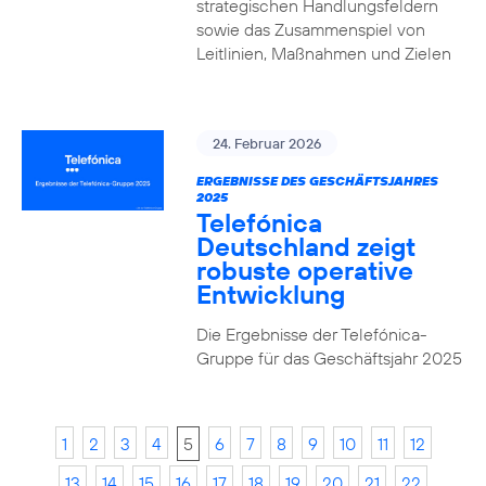
strategischen Handlungsfeldern
sowie das Zusammenspiel von
Leitlinien, Maßnahmen und Zielen
24. Februar 2026
ERGEBNISSE DES GESCHÄFTSJAHRES
2025
Telefónica
Deutschland zeigt
robuste operative
Entwicklung
Die Ergebnisse der Telefónica-
Gruppe für das Geschäftsjahr 2025
1
2
3
4
5
6
7
8
9
10
11
12
13
14
15
16
17
18
19
20
21
22