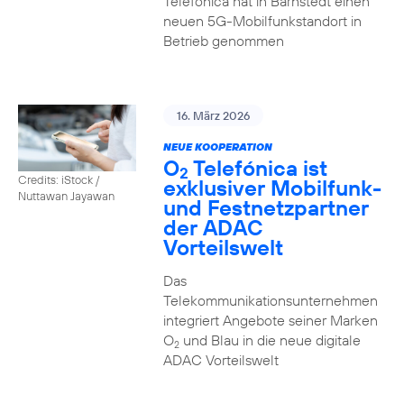
Telefónica hat in Barnstedt einen
neuen 5G-Mobilfunkstandort in
Betrieb genommen
16. März 2026
NEUE KOOPERATION
O
Telefónica ist
2
Credits: iStock /
exklusiver Mobilfunk-
Nuttawan Jayawan
und Festnetzpartner
der ADAC
Vorteilswelt
Das
Telekommunikationsunternehmen
integriert Angebote seiner Marken
O
und Blau in die neue digitale
2
ADAC Vorteilswelt