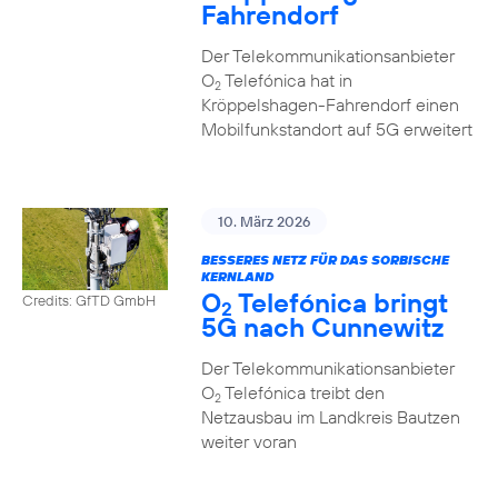
Fahrendorf
Der Telekommunikationsanbieter
O
Telefónica hat in
2
Kröppelshagen-Fahrendorf einen
Mobilfunkstandort auf 5G erweitert
10. März 2026
BESSERES NETZ FÜR DAS SORBISCHE
KERNLAND
O
Telefónica bringt
Credits: GfTD GmbH
2
5G nach Cunnewitz
Der Telekommunikationsanbieter
O
Telefónica treibt den
2
Netzausbau im Landkreis Bautzen
weiter voran