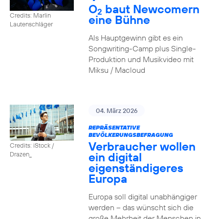
O
baut Newcomern
2
Credits: Marlin
eine Bühne
Lautenschläger
Als Hauptgewinn gibt es ein
Songwriting-Camp plus Single-
Produktion und Musikvideo mit
Miksu / Macloud
04. März 2026
REPRÄSENTATIVE
BEVÖLKERUNGSBEFRAGUNG
Verbraucher wollen
Credits: iStock /
ein digital
Drazen_
eigenständigeres
Europa
Europa soll digital unabhängiger
werden – das wünscht sich die
große Mehrheit der Menschen in