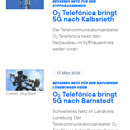
BESSERES NETZ FÜR DEN
KYFFHÄUSERKREIS
O
Telefónica bringt
2
5G nach Kalbsrieth
Der Telekommunikationsanbieter
O
Telefónica treibt den
2
Netzausbau im Kyffhäuserkreis
weiter voran
17. März 2026
BESSERES NETZ FÜR DEN NATURPARK
LÜNEBURGER HEIDE
O
Telefónica bringt
Credits: Jörg Borm
2
5G nach Barnstedt
Schnelleres Netz im Landkreis
Lüneburg: Der
Telekommunikationsanbieter O
2