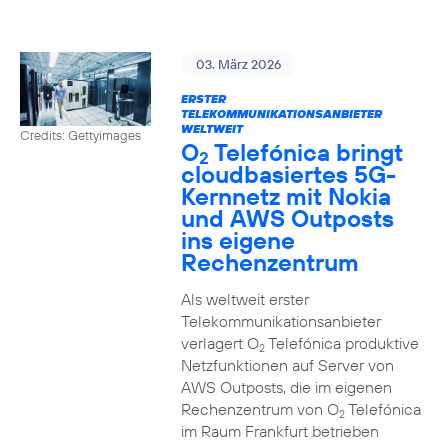
03. März 2026
ERSTER
TELEKOMMUNIKATIONSANBIETER
WELTWEIT
Credits: Gettyimages
O
Telefónica bringt
2
cloudbasiertes 5G-
Kernnetz mit Nokia
und AWS Outposts
ins eigene
Rechenzentrum
Als weltweit erster
Telekommunikationsanbieter
verlagert O
Telefónica produktive
2
Netzfunktionen auf Server von
AWS Outposts, die im eigenen
Rechenzentrum von O
Telefónica
2
im Raum Frankfurt betrieben