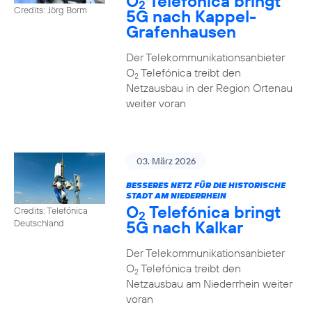
O
Telefónica bringt
2
Credits: Jörg Borm
5G nach Kappel-
Grafenhausen
Der Telekommunikationsanbieter
O
Telefónica treibt den
2
Netzausbau in der Region Ortenau
weiter voran
03. März 2026
BESSERES NETZ FÜR DIE HISTORISCHE
STADT AM NIEDERRHEIN
O
Telefónica bringt
Credits: Telefónica
2
5G nach Kalkar
Deutschland
Der Telekommunikationsanbieter
O
Telefónica treibt den
2
Netzausbau am Niederrhein weiter
voran