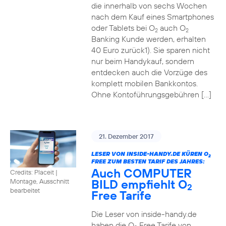
die innerhalb von sechs Wochen
nach dem Kauf eines Smartphones
oder Tablets bei O
auch O
2
2
Banking Kunde werden, erhalten
40 Euro zurück1). Sie sparen nicht
nur beim Handykauf, sondern
entdecken auch die Vorzüge des
komplett mobilen Bankkontos.
Ohne Kontoführungsgebühren […]
21. Dezember 2017
LESER VON INSIDE-HANDY.DE KÜREN O
2
FREE ZUM BESTEN TARIF DES JAHRES:
Auch COMPUTER
Credits: Placeit
|
BILD empfiehlt O
Montage, Ausschnitt
2
bearbeitet
Free Tarife
Die Leser von inside-handy.de
haben die O
Free Tarife von