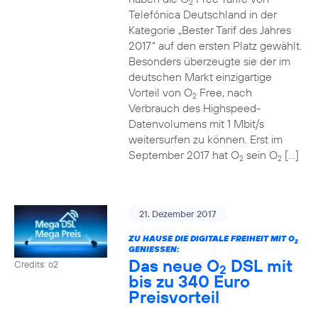
2
Telefónica Deutschland in der
Kategorie „Bester Tarif des Jahres
2017“ auf den ersten Platz gewählt.
Besonders überzeugte sie der im
deutschen Markt einzigartige
Vorteil von O
Free, nach
2
Verbrauch des Highspeed-
Datenvolumens mit 1 Mbit/s
weitersurfen zu können. Erst im
September 2017 hat O
sein O
[…]
2
2
21. Dezember 2017
ZU HAUSE DIE DIGITALE FREIHEIT MIT O
2
GENIESSEN:
Das neue O
DSL mit
Credits: o2
2
bis zu 340 Euro
Preisvorteil