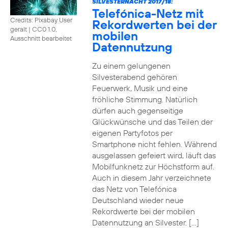
SILVESTERNACHT 2017/18:
Telefónica-Netz mit
Credits: Pixabay User
Rekordwerten bei der
geralt
|
CC0 1.0,
mobilen
Ausschnitt bearbeitet
Datennutzung
Zu einem gelungenen
Silvesterabend gehören
Feuerwerk, Musik und eine
fröhliche Stimmung. Natürlich
dürfen auch gegenseitige
Glückwünsche und das Teilen der
eigenen Partyfotos per
Smartphone nicht fehlen. Während
ausgelassen gefeiert wird, läuft das
Mobilfunknetz zur Höchstform auf.
Auch in diesem Jahr verzeichnete
das Netz von Telefónica
Deutschland wieder neue
Rekordwerte bei der mobilen
Datennutzung an Silvester. […]