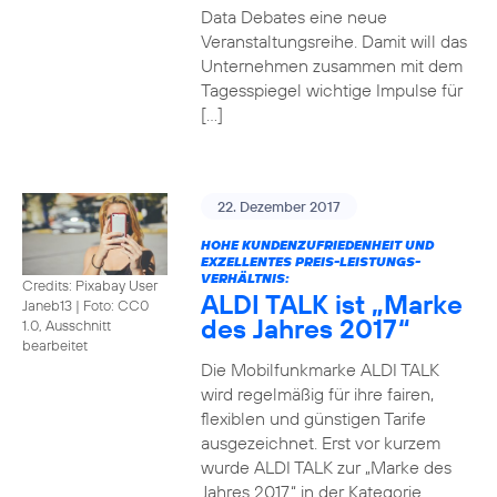
Data Debates eine neue
Veranstaltungsreihe. Damit will das
Unternehmen zusammen mit dem
Tagesspiegel wichtige Impulse für
[…]
22. Dezember 2017
HOHE KUNDENZUFRIEDENHEIT UND
EXZELLENTES PREIS-LEISTUNGS-
VERHÄLTNIS:
Credits: Pixabay User
ALDI TALK ist „Marke
Janeb13
|
Foto: CC0
des Jahres 2017“
1.0, Ausschnitt
bearbeitet
Die Mobilfunkmarke ALDI TALK
wird regelmäßig für ihre fairen,
flexiblen und günstigen Tarife
ausgezeichnet. Erst vor kurzem
wurde ALDI TALK zur „Marke des
Jahres 2017“ in der Kategorie