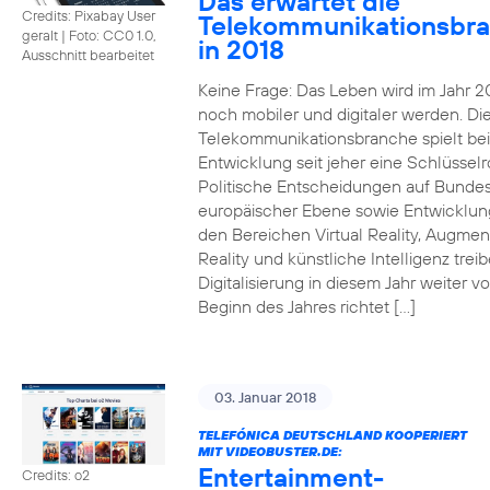
Das erwartet die
Credits: Pixabay User
Telekommunikationsbr
geralt
|
Foto: CC0 1.0,
in 2018
Ausschnitt bearbeitet
Keine Frage: Das Leben wird im Jahr 2
noch mobiler und digitaler werden. Di
Telekommunikationsbranche spielt bei
Entwicklung seit jeher eine Schlüsselro
Politische Entscheidungen auf Bunde
europäischer Ebene sowie Entwicklun
den Bereichen Virtual Reality, Augme
Reality und künstliche Intelligenz trei
Digitalisierung in diesem Jahr weiter vo
Beginn des Jahres richtet […]
03. Januar 2018
TELEFÓNICA DEUTSCHLAND KOOPERIERT
MIT VIDEOBUSTER.DE:
Entertainment-
Credits: o2