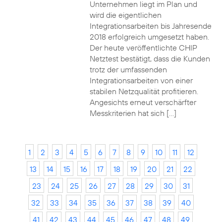
Unternehmen liegt im Plan und
wird die eigentlichen
Integrationsarbeiten bis Jahresende
2018 erfolgreich umgesetzt haben.
Der heute veröffentlichte CHIP
Netztest bestätigt, dass die Kunden
trotz der umfassenden
Integrationsarbeiten von einer
stabilen Netzqualität profitieren.
Angesichts erneut verschärfter
Messkriterien hat sich […]
1
2
3
4
5
6
7
8
9
10
11
12
13
14
15
16
17
18
19
20
21
22
23
24
25
26
27
28
29
30
31
32
33
34
35
36
37
38
39
40
41
42
43
44
45
46
47
48
49