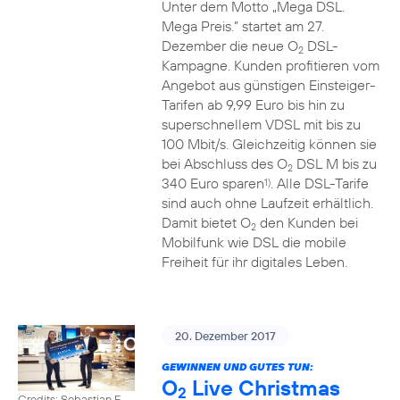
Unter dem Motto „Mega DSL.
Mega Preis.” startet am 27.
Dezember die neue O
DSL-
2
Kampagne. Kunden profitieren vom
Angebot aus günstigen Einsteiger-
Tarifen ab 9,99 Euro bis hin zu
superschnellem VDSL mit bis zu
100 Mbit/s. Gleichzeitig können sie
bei Abschluss des O
DSL M bis zu
2
340 Euro sparen
. Alle DSL-Tarife
1)
sind auch ohne Laufzeit erhältlich.
Damit bietet O
den Kunden bei
2
Mobilfunk wie DSL die mobile
Freiheit für ihr digitales Leben.
20. Dezember 2017
GEWINNEN UND GUTES TUN:
O
Live Christmas
2
Credits: Sebastian F.