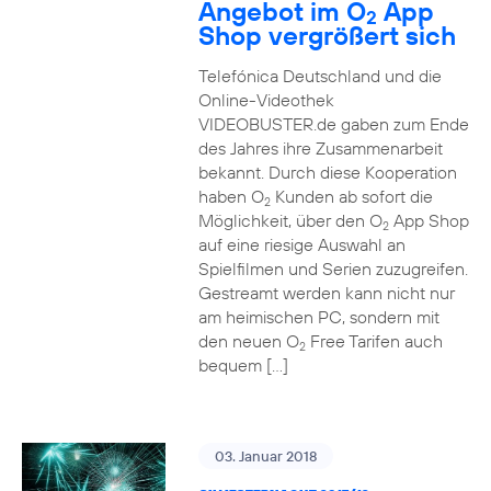
Angebot im O
App
2
Shop vergrößert sich
Telefónica Deutschland und die
Online-Videothek
VIDEOBUSTER.de gaben zum Ende
des Jahres ihre Zusammenarbeit
bekannt. Durch diese Kooperation
haben O
Kunden ab sofort die
2
Möglichkeit, über den O
App Shop
2
auf eine riesige Auswahl an
Spielfilmen und Serien zuzugreifen.
Gestreamt werden kann nicht nur
am heimischen PC, sondern mit
den neuen O
Free Tarifen auch
2
bequem […]
03. Januar 2018