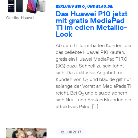
EXKLUSIV BEI O
UND BLAU.DE:
2
Das Huawei P10 jetzt
Credits: Huawei
mit gratis MediaPad
T1 im edlen Metallic-
Look
Ab dem 11. Juli erhalten Kunden, die
das beliebte Huawei P10 kaufen,
gratis ein Huawei MediaPad T1 7.0
(3G) dazu. Schnell zu sein lohnt
sich: Das exklusive Angebot für
Kunden von O
und blau.de gilt nur,
2
solange der Vorrat an MediaPads T1
reicht. Bei O
und blau.de sichern
2
sich Neu- und Bestandskunden ein
attraktives Paket […]
12. Juli 2017