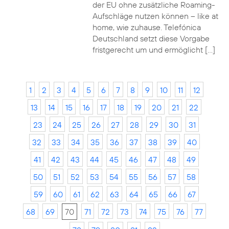
der EU ohne zusätzliche Roaming-
Aufschläge nutzen können – like at
home, wie zuhause. Telefónica
Deutschland setzt diese Vorgabe
fristgerecht um und ermöglicht […]
1
2
3
4
5
6
7
8
9
10
11
12
13
14
15
16
17
18
19
20
21
22
23
24
25
26
27
28
29
30
31
32
33
34
35
36
37
38
39
40
41
42
43
44
45
46
47
48
49
50
51
52
53
54
55
56
57
58
59
60
61
62
63
64
65
66
67
68
69
70
71
72
73
74
75
76
77