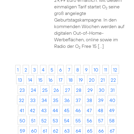
29,99 Euro erhältlich. Mit diesem
einmaligen Tarif startet O
seine
2
groß angelegte
Geburtstagskampagne. In den
kommenden Wochen werden auf
digitalen Out-of-Home-
Werbeflächen, online sowie im
Radio der O
Free 15 […]
2
1
2
3
4
5
6
7
8
9
10
11
12
13
14
15
16
17
18
19
20
21
22
23
24
25
26
27
28
29
30
31
32
33
34
35
36
37
38
39
40
41
42
43
44
45
46
47
48
49
50
51
52
53
54
55
56
57
58
59
60
61
62
63
64
65
66
67