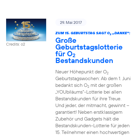
29. Mai 2017
ZUM 15. GEBURTSTAG SAGT O
„DANKE“:
2
Große
Credits: o2
Geburtstagslotterie
für O
2
Bestandskunden
Neuer Höhepunkt der O
2
Geburtstagswochen: Ab dem 1. Juni
bedankt sich O
mit der großen
2
„YOUbiläums“-Lotterie bei allen
Bestandskunden für ihre Treue.
Und jeder, der mitmacht, gewinnt –
garantiert! Neben erstklassigem
Zubehör und Gadgets hält die
Bestandskunden-Lotterie für jeden
15. Teilnehmer einen hochwertigen