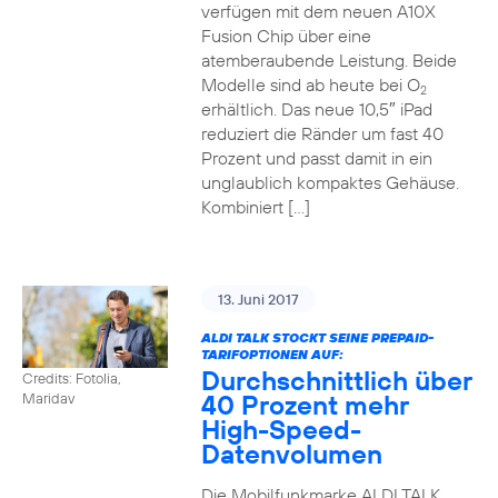
verfügen mit dem neuen A10X
Fusion Chip über eine
atemberaubende Leistung. Beide
Modelle sind ab heute bei O
2
erhältlich. Das neue 10,5″ iPad
reduziert die Ränder um fast 40
Prozent und passt damit in ein
unglaublich kompaktes Gehäuse.
Kombiniert […]
13. Juni 2017
ALDI TALK STOCKT SEINE PREPAID-
TARIFOPTIONEN AUF:
Durchschnittlich über
Credits: Fotolia,
40 Prozent mehr
Maridav
High-Speed-
Datenvolumen
Die Mobilfunkmarke ALDI TALK