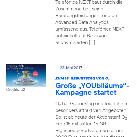
Telefónica NEXT baut durch die
Zusammenarbeit seine
Beratungsleistungen rund um
Advanced Data Analytics
umfassend aus. Telefónica NEXT
entwickelt auf Basis von
anonymisierten […]
23. Mai 2017
ZUM 15. GEBURTSTAG VON O
:
2
Große „YOUbiläums“-
Credits: o2
Kampagne startet
O
hat Geburtstag und feiert ihn mit
2
besonders attraktiven Angeboten.
So ist ab heute der Aktionstarif O
2
Free 15 mit satten 15 GB
Highspeed-Surfvolumen für nur