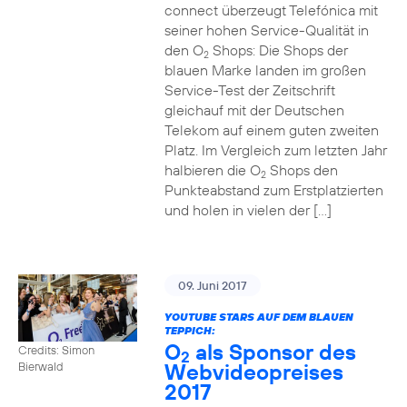
connect überzeugt Telefónica mit
seiner hohen Service-Qualität in
den O
Shops: Die Shops der
2
blauen Marke landen im großen
Service-Test der Zeitschrift
gleichauf mit der Deutschen
Telekom auf einem guten zweiten
Platz. Im Vergleich zum letzten Jahr
halbieren die O
Shops den
2
Punkteabstand zum Erstplatzierten
und holen in vielen der […]
09. Juni 2017
YOUTUBE STARS AUF DEM BLAUEN
TEPPICH:
O
als Sponsor des
Credits: Simon
2
Webvideopreises
Bierwald
2017