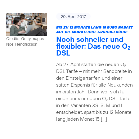
20. April 2017
BIS ZU 12 MONATE LANG 15 EURO RABATT
AUF DIE MONATLICHE GRUNDGEBÜHR:
Noch schneller und
Credits: Gettyimages,
flexibler: Das neue O
Noel Hendrickson
2
DSL
Ab 27. April starten die neuen O
2
DSL Tarife – mit mehr Bandbreite in
den Einsteigertarifen und einer
satten Ersparnis für alle Neukunden
im ersten Jahr. Denn wer sich für
einen der vier neuen O
DSL Tarife
2
in den Varianten XS, S, M und L
entscheidet, spart bis zu 12 Monate
lang jeden Monat 15 […]