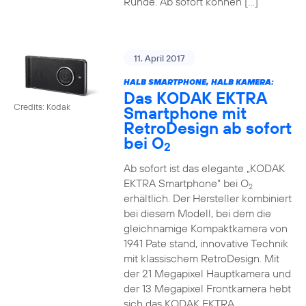
Runde. Ab sofort können […]
11. April 2017
HALB SMARTPHONE, HALB KAMERA:
Das KODAK EKTRA
Credits: Kodak
Smartphone mit
RetroDesign ab sofort
bei O
2
Ab sofort ist das elegante „KODAK
EKTRA Smartphone“ bei O
2
erhältlich. Der Hersteller kombiniert
bei diesem Modell, bei dem die
gleichnamige Kompaktkamera von
1941 Pate stand, innovative Technik
mit klassischem RetroDesign. Mit
der 21 Megapixel Hauptkamera und
der 13 Megapixel Frontkamera hebt
sich das KODAK EKTRA