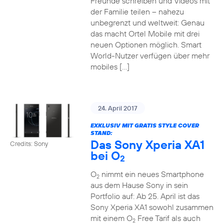
Freunde schreiben und Videos mit
der Familie teilen – nahezu
unbegrenzt und weltweit: Genau
das macht Ortel Mobile mit drei
neuen Optionen möglich. Smart
World-Nutzer verfügen über mehr
mobiles […]
24. April 2017
EXKLUSIV MIT GRATIS STYLE COVER
STAND:
Das Sony Xperia XA1
Credits: Sony
bei O
2
O
nimmt ein neues Smartphone
2
aus dem Hause Sony in sein
Portfolio auf: Ab 25. April ist das
Sony Xperia XA1 sowohl zusammen
mit einem O
Free Tarif als auch
2