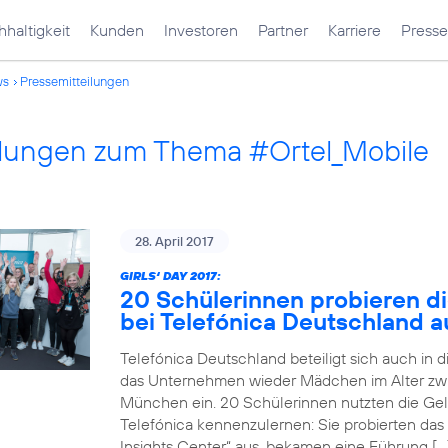
haltigkeit
Kunden
Investoren
Partner
Karriere
Presse
ws
Pressemitteilungen
ilungen zum Thema #Ortel_Mobile
28. April 2017
GIRLS‘ DAY 2017:
20 Schülerinnen probieren di
bei Telefónica Deutschland a
Telefónica Deutschland beteiligt sich auch in 
das Unternehmen wieder Mädchen im Alter zwi
München ein. 20 Schülerinnen nutzten die Gele
Telefónica kennenzulernen: Sie probierten das
Insights Center“ aus, bekamen eine Führung […