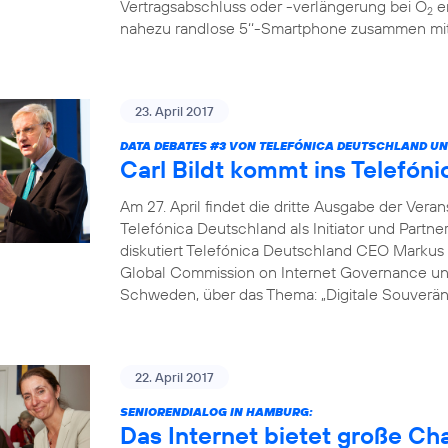
Vertragsabschluss oder -verlängerung bei O
er
2
nahezu randlose 5‘‘-Smartphone zusammen mit 
23. April 2017
DATA DEBATES
#3
VON TELEFÓNICA DEUTSCHLAND UN
Carl Bildt kommt ins Telef
Am 27. April findet die dritte Ausgabe der Vera
Telefónica Deutschland als Initiator und Partne
diskutiert Telefónica Deutschland CEO Markus 
Global Commission on Internet Governance un
Schweden, über das Thema: „Digitale Souveränit
22. April 2017
SENIORENDIALOG IN HAMBURG:
Das Internet bietet große C