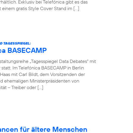
hältlich. Exklusiv bei Telefónica gibt es das
einem gratis Style Cover Stand im […]
D TAGESSPIEGEL:
ónica BASECAMP
nstaltungsreihe „Tagesspiegel Data Debates“ mit
r statt. Im Telefónica BASECAMP in Berlin
Haas mit Carl Bildt, dem Vorsitzenden der
d ehemaligen Ministerpräsidenten von
ät – Treiber oder […]
hancen für ältere Menschen