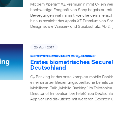
Mit dem Xperia™ XZ Premium nimmt O
ein wei
2
hochwertige Endgerät von Sony begeistert mit 
Bewegungen wahrnimmt, welche dem menschli
hinaus besticht das Xperia XZ Premium von So
Design sowie Wasser- und Staubschutz. Ab 2. [
25. April 2017
SICHERHEITSINNOVATION BEI O
BANKING:
2
Erstes biometrisches Secure
Deutschland
O
Banking ist das erste komplett mobile Bank
2
einer smarten Bedienungsoberfläche bereits z
Mobilisten-Talk „Mobile Banking“ im Telefóni
Director of Innovation bei Telefónica Deutschl
App vor und diskutierte mit weiteren Experten ü