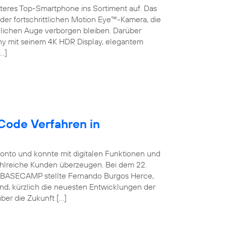
teres Top-Smartphone ins Sortiment auf. Das
der fortschrittlichen Motion Eye™-Kamera, die
chen Auge verborgen bleiben. Darüber
ny mit seinem 4K HDR Display, elegantem
…]
Code Verfahren in
konto und konnte mit digitalen Funktionen und
ahlreiche Kunden überzeugen. Bei dem 22.
ca BASECAMP stellte Fernando Burgos Herce,
and, kürzlich die neuesten Entwicklungen der
ber die Zukunft […]