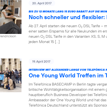
20. April 2017
BIS ZU 12 MONATE LANG 15 EURO RABATT AUF DIE M
Noch schneller und flexibler
Ab 27. April starten die neuen O
DSL Tarife – m
2
einer satten Ersparnis für alle Neukunden im ers
neuen O
DSL Tarife in den Varianten XS, S, M 
 Hendrickson
2
jeden Monat 15 […]
19. April 2017
INTERVIEW MIT ALEXANDER LANGE VON TELEFÓNICA 
One Young World Treffen im
Im Telefónica BASECAMP in Berlin tagte verg
britische Wohltätigkeitsorganisation mit einem
hauptberuflich Business Developer bei Telefóni
Ambassador der One Young World und hat das T
Telefónica Deutschland unterstützt als Sponsor 