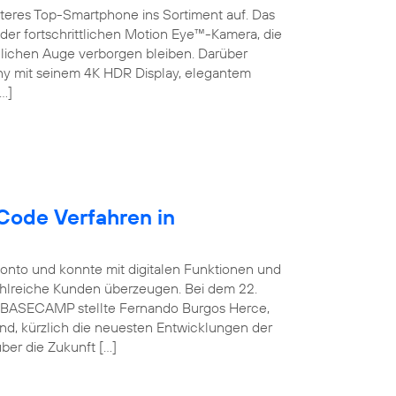
teres Top-Smartphone ins Sortiment auf. Das
der fortschrittlichen Motion Eye™-Kamera, die
chen Auge verborgen bleiben. Darüber
ny mit seinem 4K HDR Display, elegantem
…]
Code Verfahren in
konto und konnte mit digitalen Funktionen und
ahlreiche Kunden überzeugen. Bei dem 22.
ca BASECAMP stellte Fernando Burgos Herce,
and, kürzlich die neuesten Entwicklungen der
ber die Zukunft […]