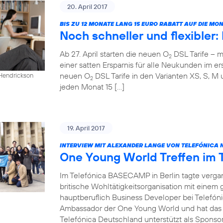
20. April 2017
BIS ZU 12 MONATE LANG 15 EURO RABATT AUF DIE M
Noch schneller und flexibler
Ab 27. April starten die neuen O
DSL Tarife – m
2
einer satten Ersparnis für alle Neukunden im ers
neuen O
DSL Tarife in den Varianten XS, S, M 
 Hendrickson
2
jeden Monat 15 […]
19. April 2017
INTERVIEW MIT ALEXANDER LANGE VON TELEFÓNICA 
One Young World Treffen im
Im Telefónica BASECAMP in Berlin tagte verg
britische Wohltätigkeitsorganisation mit einem
hauptberuflich Business Developer bei Telefóni
Ambassador der One Young World und hat das T
Telefónica Deutschland unterstützt als Sponsor 