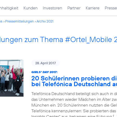
haltigkeit
Kunden
Investoren
Partner
Karriere
Presse
ws
Pressemitteilungen
Archiv 2021
ilungen zum Thema #Ortel_Mobile 
28. April 2017
GIRLS‘ DAY 2017:
20 Schülerinnen probieren di
bei Telefónica Deutschland a
Telefónica Deutschland beteiligt sich auch in 
das Unternehmen wieder Mädchen im Alter zwi
München ein. 20 Schülerinnen nutzten die Gele
Telefónica kennenzulernen: Sie probierten das
Insights Center“ aus, bekamen eine Führung […