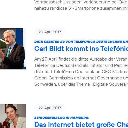
Vertragsabschluss oder -verlängerung bei O
er
2
nahezu randlose 5‘‘-Smartphone zusammen mit 
23. April 2017
DATA DEBATES
#3
VON TELEFÓNICA DEUTSCHLAND UN
Carl Bildt kommt ins Telef
Am 27. April findet die dritte Ausgabe der Vera
Telefónica Deutschland als Initiator und Partne
diskutiert Telefónica Deutschland CEO Markus 
Global Commission on Internet Governance un
Schweden, über das Thema: „Digitale Souveränit
22. April 2017
SENIORENDIALOG IN HAMBURG:
Das Internet bietet große C