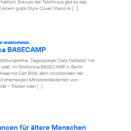
hältlich. Exklusiv bei Telefónica gibt es das
einem gratis Style Cover Stand im […]
D TAGESSPIEGEL:
ónica BASECAMP
nstaltungsreihe „Tagesspiegel Data Debates“ mit
r statt. Im Telefónica BASECAMP in Berlin
Haas mit Carl Bildt, dem Vorsitzenden der
d ehemaligen Ministerpräsidenten von
ät – Treiber oder […]
hancen für ältere Menschen