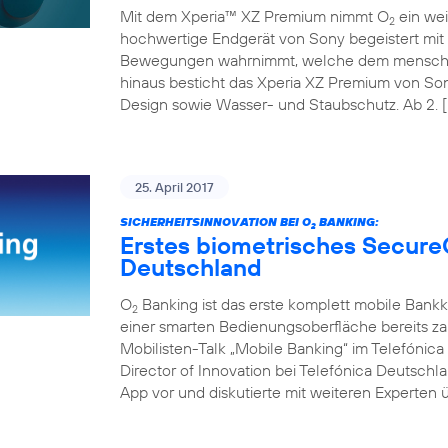
Mit dem Xperia™ XZ Premium nimmt O
ein wei
2
hochwertige Endgerät von Sony begeistert mit 
Bewegungen wahrnimmt, welche dem menschli
hinaus besticht das Xperia XZ Premium von So
Design sowie Wasser- und Staubschutz. Ab 2. [
25. April 2017
SICHERHEITSINNOVATION BEI O
BANKING:
2
Erstes biometrisches Secure
Deutschland
O
Banking ist das erste komplett mobile Bank
2
einer smarten Bedienungsoberfläche bereits z
Mobilisten-Talk „Mobile Banking“ im Telefóni
Director of Innovation bei Telefónica Deutschl
App vor und diskutierte mit weiteren Experten ü