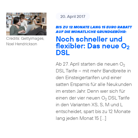
20. April 2017
BIS ZU 12 MONATE LANG 15 EURO RABATT
AUF DIE MONATLICHE GRUNDGEBÜHR:
Noch schneller und
Credits: Gettyimages,
flexibler: Das neue O
Noel Hendrickson
2
DSL
Ab 27. April starten die neuen O
2
DSL Tarife – mit mehr Bandbreite in
den Einsteigertarifen und einer
satten Ersparnis für alle Neukunden
im ersten Jahr. Denn wer sich für
einen der vier neuen O
DSL Tarife
2
in den Varianten XS, S, M und L
entscheidet, spart bis zu 12 Monate
lang jeden Monat 15 […]