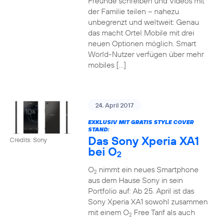
Freunde schreiben und Videos mit
der Familie teilen – nahezu
unbegrenzt und weltweit: Genau
das macht Ortel Mobile mit drei
neuen Optionen möglich. Smart
World-Nutzer verfügen über mehr
mobiles […]
24. April 2017
EXKLUSIV MIT GRATIS STYLE COVER
STAND:
Das Sony Xperia XA1
Credits: Sony
bei O
2
O
nimmt ein neues Smartphone
2
aus dem Hause Sony in sein
Portfolio auf: Ab 25. April ist das
Sony Xperia XA1 sowohl zusammen
mit einem O
Free Tarif als auch
2