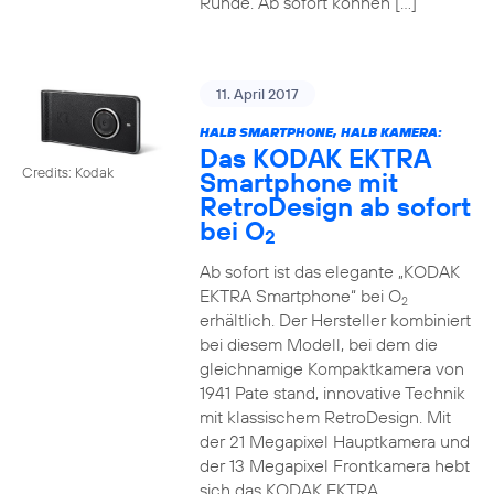
Runde. Ab sofort können […]
11. April 2017
HALB SMARTPHONE, HALB KAMERA:
Das KODAK EKTRA
Credits: Kodak
Smartphone mit
RetroDesign ab sofort
bei O
2
Ab sofort ist das elegante „KODAK
EKTRA Smartphone“ bei O
2
erhältlich. Der Hersteller kombiniert
bei diesem Modell, bei dem die
gleichnamige Kompaktkamera von
1941 Pate stand, innovative Technik
mit klassischem RetroDesign. Mit
der 21 Megapixel Hauptkamera und
der 13 Megapixel Frontkamera hebt
sich das KODAK EKTRA