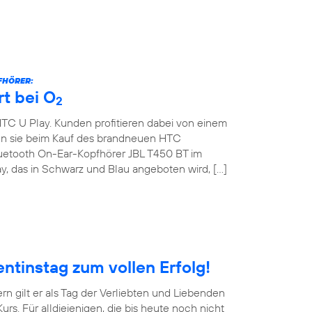
FHÖRER:
t bei O
2
HTC U Play. Kunden profitieren dabei von einem
ten sie beim Kauf des brandneuen HTC
uetooth On-Ear-Kopfhörer JBL T450 BT im
y, das in Schwarz und Blau angeboten wird, […]
ntinstag zum vollen Erfolg!
ern gilt er als Tag der Verliebten und Liebenden
rs. Für alldiejenigen, die bis heute noch nicht