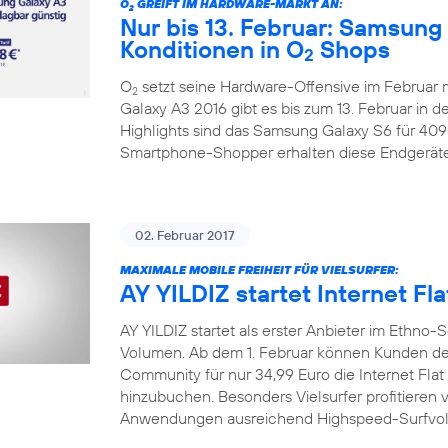
O
GREIFT IM HARDWARE-MARKT AN:
2
Nur bis 13. Februar: Samsung
Konditionen in O
Shops
2
O
setzt seine Hardware-Offensive im Februar
2
Galaxy A3 2016 gibt es bis zum 13. Februar in d
Highlights sind das Samsung Galaxy S6 für 409
Smartphone-Shopper erhalten diese Endgeräte
02. Februar 2017
MAXIMALE MOBILE FREIHEIT FÜR VIELSURFER:
AY YILDIZ startet Internet Fla
AY YILDIZ startet als erster Anbieter im Ethn
Volumen. Ab dem 1. Februar können Kunden der
Community für nur 34,99 Euro die Internet Flat 
hinzubuchen. Besonders Vielsurfer profitieren v
Anwendungen ausreichend Highspeed-Surfvolu