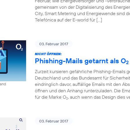
Februar, wie Energieversorger und -verbraucher
gemeinsam von der Digitalisierung des Energiem
City, Smart Metering und Energiewende sind d
Telefónica auf der E-world für […]
03. Februar 2017
NICHT ÖFFNEN:
Phishing-Mails getarnt als O
2
Zurzeit kursieren gefährliche Phishing-Emails g
Deutschland und das Bundesamt für Sicherheit 
eindringlich davor, auffällige Emails mit den A
land
öffnen und den Anhang runterzuladen. Die Ema
für die Marke O
, auch wenn das Design dies ve
2
03. Februar 2017