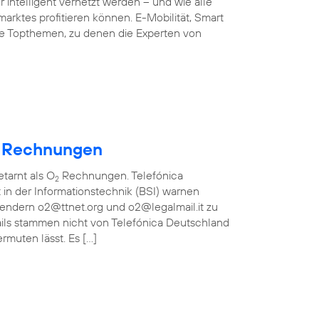
 intelligent vernetzt werden – und wie alle
arktes profitieren können. E-Mobilität, Smart
ie Topthemen, zu denen die Experten von
Rechnungen
etarnt als O
Rechnungen. Telefónica
2
in der Informationstechnik (BSI) warnen
bsendern o2@ttnet.org und o2@legalmail.it zu
ils stammen nicht von Telefónica Deutschland
rmuten lässt. Es […]