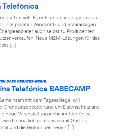
Telefónica
nur der Umwelt. Es entstehen auch ganz neue
h ihre privaten Windkraft- und Solaranlagen
Energieanbieter auch selbst zu Produzenten
Nutzer verkaufen. Neue M2M-Lösungen für das
dass […]
EN DATA DEBATES-REIHE:
 ins Telefónica BASECAMP
 Gemeinsam mit dem Tagesspiegel will
die Grundsatzdebatte rund um Datenschatz und
ine neue Veranstaltungsreihe im Telefónica
 wird monatlich gemeinsam mit Gästen,
ial und die Risiken des neuen […]