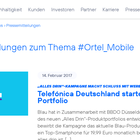
haltigkeit
Kunden
Investoren
Partner
Karriere
Presse
ws
Pressemitteilungen
ilungen zum Thema #Ortel_Mobile
14. Februar 2017
„ALLES DRIN“-KAMPAGNE MACHT SCHLUSS MIT WERB
Telefónica Deutschland star
Portfolio
Blau hat in Zusammenarbeit mit BBDO Düsseld
des neuen „Alles Drin“-Produktportfolios entwic
bewirbt die Kampagne das aktuelle Blau-Produkt
ein Top-Smartphone für 19,99 Euro monatlich be
alles drin ist: […]