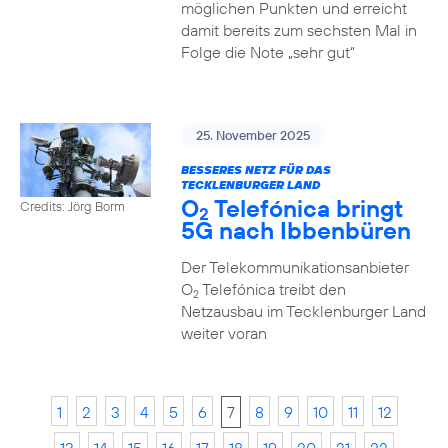
möglichen Punkten und erreicht
damit bereits zum sechsten Mal in
Folge die Note „sehr gut“
25. November 2025
BESSERES NETZ FÜR DAS
TECKLENBURGER LAND
O
Telefónica bringt
Credits: Jörg Borm
2
5G nach Ibbenbüren
Der Telekommunikationsanbieter
O
Telefónica treibt den
2
Netzausbau im Tecklenburger Land
weiter voran
1
2
3
4
5
6
7
8
9
10
11
12