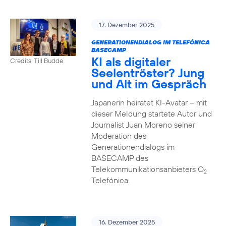
17. Dezember 2025
GENERATIONENDIALOG IM TELEFÓNICA
BASECAMP
KI als digitaler
Credits: Till Budde
Seelentröster? Jung
und Alt im Gespräch
Japanerin heiratet KI-Avatar – mit
dieser Meldung startete Autor und
Journalist Juan Moreno seiner
Moderation des
Generationendialogs im
BASECAMP des
Telekommunikationsanbieters O
2
Telefónica.
16. Dezember 2025