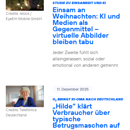
STUDIE ZU EINSAMKEIT UND KI
Einsam an
Credits: istock /
Weihnachten: KI und
EyeEm Mobile GmbH
Medien als
Gegenmittel –
virtuelle Abbilder
bleiben tabu
Jeder Zweite fühlt sich
alleingelassen, sozial oder
emotional von anderen getrennt
11. Dezember 2025
O
BRINGT KI-OMA NACH DEUTSCHLAND
2
„Hilde“ klärt
Credits: Telefónica
Verbraucher über
Deutschland
typische
Betrugsmaschen auf