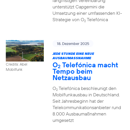
langfristigen Vereinbarung
unterstützt Capgemini die
Umsetzung einer umfassenden KI-
Strategie von O
Telefónica
2
18. Dezember 2025
JEDE STUNDE EINE NEUE
AUSBAUMASSNAHME
O
Telefónica macht
Credits: Abel
2
Tempo beim
Mobilfunk
Netzausbau
O
Telefónica beschleunigt den
2
Mobilfunkausbau in Deutschland.
Seit Jahresbeginn hat der
Telekommunikationsanbieter rund
8.000 Ausbaumaßnahmen
umgesetzt