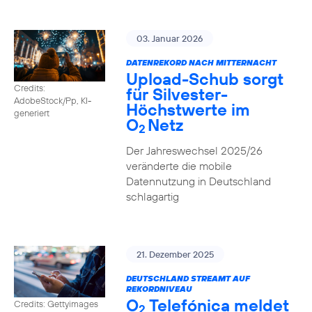
03. Januar 2026
DATENREKORD NACH MITTERNACHT
Upload-Schub sorgt
Credits:
für Silvester-
AdobeStock/Pp, KI-
Höchstwerte im
generiert
O
Netz
2
Der Jahreswechsel 2025/26
veränderte die mobile
Datennutzung in Deutschland
schlagartig
21. Dezember 2025
DEUTSCHLAND STREAMT AUF
REKORDNIVEAU
O
Telefónica meldet
Credits: Gettyimages
2