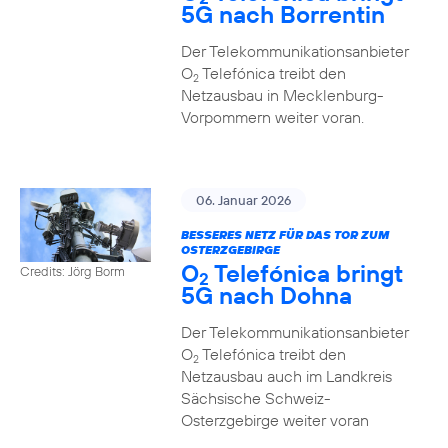
5G nach Borrentin
Der Telekommunikationsanbieter
O
Telefónica treibt den
2
Netzausbau in Mecklenburg-
Vorpommern weiter voran.
06. Januar 2026
BESSERES NETZ FÜR DAS TOR ZUM
OSTERZGEBIRGE
O
Telefónica bringt
Credits: Jörg Borm
2
5G nach Dohna
Der Telekommunikationsanbieter
O
Telefónica treibt den
2
Netzausbau auch im Landkreis
Sächsische Schweiz-
Osterzgebirge weiter voran