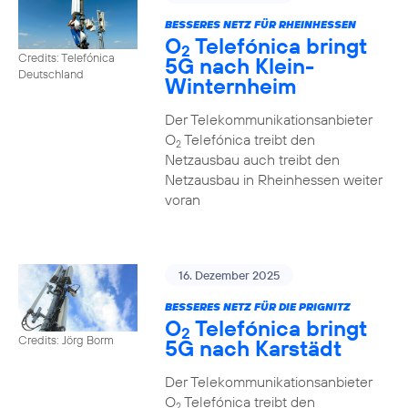
BESSERES NETZ FÜR RHEINHESSEN
O
Telefónica bringt
2
Credits: Telefónica
5G nach Klein-
Deutschland
Winternheim
Der Telekommunikationsanbieter
O
Telefónica treibt den
2
Netzausbau auch treibt den
Netzausbau in Rheinhessen weiter
voran
16. Dezember 2025
BESSERES NETZ FÜR DIE PRIGNITZ
O
Telefónica bringt
2
Credits: Jörg Borm
5G nach Karstädt
Der Telekommunikationsanbieter
O
Telefónica treibt den
2