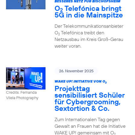
BESSERES NETZ FÜR BISCHOFSHEIM
O
Telefónica bringt
2
5G in die Mainspitze
Der Telekommunikationsanbieter
O
Telefónica treibt den
2
Netzausbau im Kreis Groß-Gerau
weiter voran.
26. November 2025
WAKE UP! INITIATIVE VON O
2
Projekttag
Credits: Fernanda
sensibilisiert Schüler
Vilela Photography
für Cybergrooming,
Sextortion & Co.
Zum Internationalen Tag gegen
Gewalt an Frauen hat die Initiative
WAKE UP! gemeinsam mit O
2