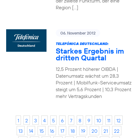
der zweite Funkturm, der eine
Region […]
06. November 2012
TELEFÓNICA DEUTSCHLAND:
Starkes Ergebnis im
dritten Quartal
12,5 Prozent höherer OIBDA |
Datenumsatz wächst um 28,3
Prozent | Mobilfunk-Serviceumsatz
steigt um 5,6 Prozent | 10,3 Prozent
mehr Vertragskunden
1
2
3
4
5
6
7
8
9
10
11
12
13
14
15
16
17
18
19
20
21
22