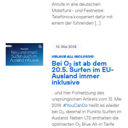
Anrufe in alle deutschen
Mobilfunk- und Festnetze.
Telefónica kooperiert dafür mit
einem der führenden […]
12. Mai 2014
URLAUB ALL INCLUSIVE:
Bei O
ist ab dem
2
20.5. Surfen im EU-
Ausland immer
inklusive
…und hier Fortsetzung des
ursprünglichen Artikels vom 12. Mai
2014:
#YouCanDo
heißt es wieder
bei O
, diesmal in Punkto Surfen im
2
Ausland. Neben LTE enthalten die
optimierten O
Blue All-in Tarife
2