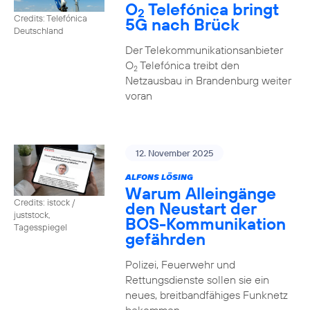
O
Telefónica bringt
2
Credits: Telefónica
5G nach Brück
Deutschland
Der Telekommunikationsanbieter
O
Telefónica treibt den
2
Netzausbau in Brandenburg weiter
voran
12. November 2025
ALFONS LÖSING
Warum Alleingänge
Credits: istock /
den Neustart der
juststock,
BOS-Kommunikation
Tagesspiegel
gefährden
Polizei, Feuerwehr und
Rettungsdienste sollen sie ein
neues, breitbandfähiges Funknetz