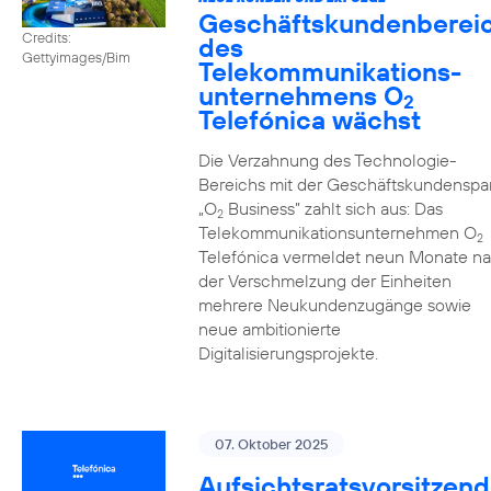
Geschäftskundenberei
Credits:
des
Gettyimages/Bim
Telekommunikations­
unternehmens O
2
Telefónica wächst
Die Verzahnung des Technologie-
Bereichs mit der Geschäftskundenspa
„O
Business” zahlt sich aus: Das
2
Telekommunikationsunternehmen O
2
Telefónica vermeldet neun Monate n
der Verschmelzung der Einheiten
mehrere Neukundenzugänge sowie
neue ambitionierte
Digitalisierungsprojekte.
07. Oktober 2025
Aufsichtsratsvorsitzend