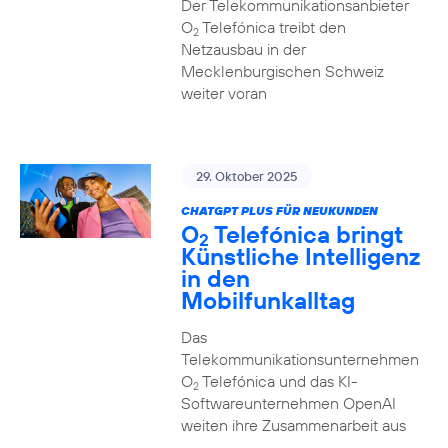
Der Telekommunikationsanbieter
O
Telefónica treibt den
2
Netzausbau in der
Mecklenburgischen Schweiz
weiter voran
29. Oktober 2025
CHATGPT PLUS FÜR NEUKUNDEN
O
Telefónica bringt
2
Künstliche Intelligenz
in den
Mobilfunkalltag
Das
Telekommunikationsunternehmen
O
Telefónica und das KI-
2
Softwareunternehmen OpenAI
weiten ihre Zusammenarbeit aus