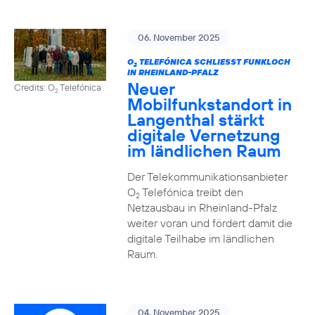
06. November 2025
O
TELEFÓNICA SCHLIESST FUNKLOCH I
2
N RHEINLAND-PFALZ
Neuer
Credits: O
Telefónica
2
Mobilfunkstandort in
Langenthal stärkt
digitale Vernetzung
im ländlichen Raum
Der Telekommunikationsanbieter
O
Telefónica treibt den
2
Netzausbau in Rheinland-Pfalz
weiter voran und fördert damit die
digitale Teilhabe im ländlichen
Raum.
04. November 2025