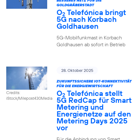
BESSERES NETZ FÜR DIE
GOLDGRÄBERSTADT
O
Telefónica bringt
2
5G nach Korbach
Goldhausen
5G-Mobilfunkmast in Korbach
Goldhausen ab sofort in Betrieb
28. Oktober 2025
ZUKUNFTSSICHERE IOT-KONNEKTIVITÄT
FÜR DIE ENERGIEWIRTSCHAFT
O
Telefónica stellt
Credits:
2
5G RedCap für Smart
iStock/Milepost430Media
Metering und
Energienetze auf den
Metering Days 2025
vor
Für die Anbindung von Smart