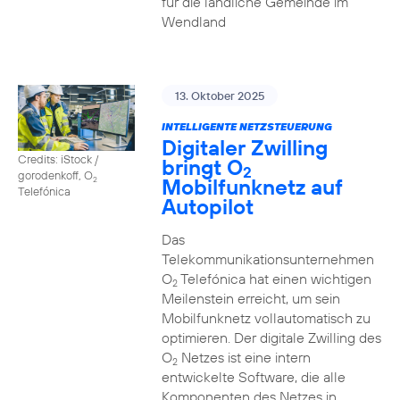
für die ländliche Gemeinde im
Wendland
13. Oktober 2025
INTELLIGENTE NETZSTEUERUNG
Digitaler Zwilling
Credits: iStock /
bringt O
2
gorodenkoff, O
Mobilfunknetz auf
2
Telefónica
Autopilot
Das
Telekommunikationsunternehmen
O
Telefónica hat einen wichtigen
2
Meilenstein erreicht, um sein
Mobilfunknetz vollautomatisch zu
optimieren. Der digitale Zwilling des
O
Netzes ist eine intern
2
entwickelte Software, die alle
Komponenten des Netzes in