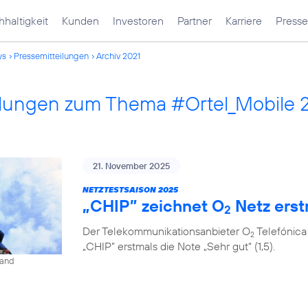
haltigkeit
Kunden
Investoren
Partner
Karriere
Presse
ws
Pressemitteilungen
Archiv 2021
ilungen zum Thema #Ortel_Mobile 
21. November 2025
NETZTESTSAISON 2025
„CHIP” zeichnet O
Netz erst
2
Der Telekommunikationsanbieter O
Telefónica
2
„CHIP” erstmals die Note „Sehr gut“ (1,5).
land