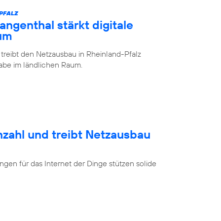
-PFALZ
ngenthal stärkt digitale
aum
 treibt den Netzausbau in Rheinland-Pfalz
lhabe im ländlichen Raum.
nzahl und treibt Netzausbau
en für das Internet der Dinge stützen solide