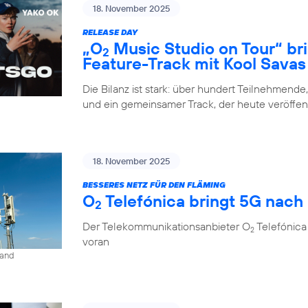
18. November 2025
RELEASE DAY
„O
Music Studio on Tour“ br
2
Feature-Track mit Kool Savas
Die Bilanz ist stark: über hundert Teilnehmende
und ein gemeinsamer Track, der heute veröffent
18. November 2025
BESSERES NETZ FÜR DEN FLÄMING
O
Telefónica bringt 5G nach
2
Der Telekommunikationsanbieter O
Telefónica
2
voran
land