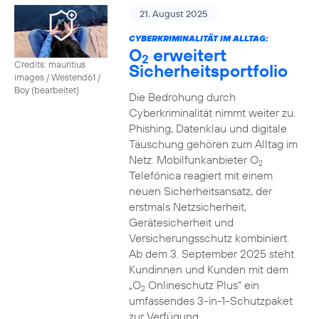
21. August 2025
CYBERKRIMINALITÄT IM ALLTAG:
O
erweitert
2
Credits: mauritius
Sicherheitsportfolio
images / Westend61 /
Boy (bearbeitet)
Die Bedrohung durch
Cyberkriminalität nimmt weiter zu.
Phishing, Datenklau und digitale
Täuschung gehören zum Alltag im
Netz. Mobilfunkanbieter O
2
Telefónica reagiert mit einem
neuen Sicherheitsansatz, der
erstmals Netzsicherheit,
Gerätesicherheit und
Versicherungsschutz kombiniert.
Ab dem 3. September 2025 steht
Kundinnen und Kunden mit dem
„O
Onlineschutz Plus“ ein
2
umfassendes 3-in-1-Schutzpaket
zur Verfügung.