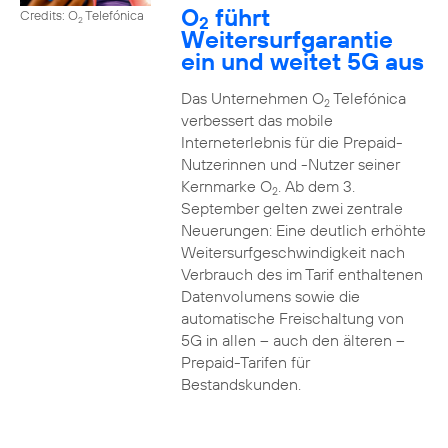
O
führt
Credits: O
Telefónica
2
2
Weitersurfgarantie
ein und weitet 5G aus
Das Unternehmen O
Telefónica
2
verbessert das mobile
Interneterlebnis für die Prepaid-
Nutzerinnen und -Nutzer seiner
Kernmarke O
. Ab dem 3.
2
September gelten zwei zentrale
Neuerungen: Eine deutlich erhöhte
Weitersurfgeschwindigkeit nach
Verbrauch des im Tarif enthaltenen
Datenvolumens sowie die
automatische Freischaltung von
5G in allen – auch den älteren –
Prepaid-Tarifen für
Bestandskunden.