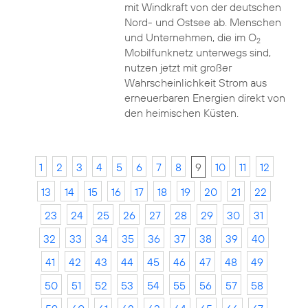
mit Windkraft von der deutschen
Nord- und Ostsee ab. Menschen
und Unternehmen, die im O
2
Mobilfunknetz unterwegs sind,
nutzen jetzt mit großer
Wahrscheinlichkeit Strom aus
erneuerbaren Energien direkt von
den heimischen Küsten.
1
2
3
4
5
6
7
8
9
10
11
12
13
14
15
16
17
18
19
20
21
22
23
24
25
26
27
28
29
30
31
32
33
34
35
36
37
38
39
40
41
42
43
44
45
46
47
48
49
50
51
52
53
54
55
56
57
58