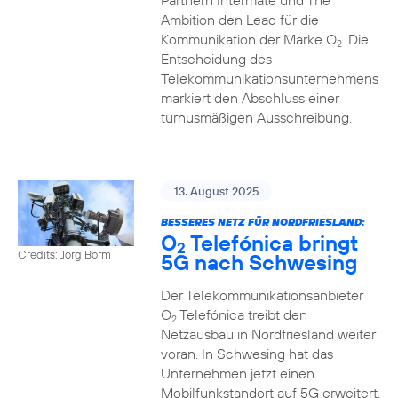
Partnern Intermate und The
Ambition den Lead für die
Kommunikation der Marke O
. Die
2
Entscheidung des
Telekommunikationsunternehmens
markiert den Abschluss einer
turnusmäßigen Ausschreibung.
13. August 2025
BESSERES NETZ FÜR NORDFRIESLAND:
O
Telefónica bringt
2
Credits: Jörg Borm
5G nach Schwesing
Der Telekommunikationsanbieter
O
Telefónica treibt den
2
Netzausbau in Nordfriesland weiter
voran. In Schwesing hat das
Unternehmen jetzt einen
Mobilfunkstandort auf 5G erweitert.