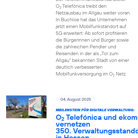
O
Telefónica treibt den
2
Netzausbau im Allgäu weiter voran.
In Buchloe hat das Unternehmen
jetzt einen Mobilfunkstandort auf
5G erweitert. Ab sofort profitieren
die Bürgerinnen und Bürger sowie
die zahlreichen Pendler und
Reisenden in der als „Tor zum
Allgäu“ bekannten Stadt von einer
deutlich verbesserten
Mobilfunkversorgung im O
Netz.
2
04. August 2025
MEILENSTEIN FÜR DIGITALE VERWALTUNG:
O
Telefónica und ekom
2
vernetzen
350. Verwaltungsstando
in Hessen