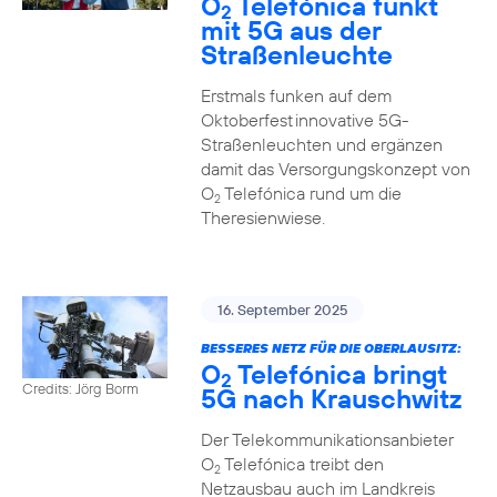
O
Telefónica funkt
2
mit 5G aus der
Straßenleuchte
Erstmals funken auf dem
Oktoberfest innovative 5G-
Straßenleuchten und ergänzen
damit das Versorgungskonzept von
O
Telefónica rund um die
2
Theresienwiese.
16. September 2025
BESSERES NETZ FÜR DIE OBERLAUSITZ:
O
Telefónica bringt
2
Credits: Jörg Borm
5G nach Krauschwitz
Der Telekommunikationsanbieter
O
Telefónica treibt den
2
Netzausbau auch im Landkreis