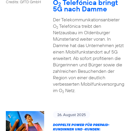
O
Telefónica bringt
Credits: GfTD GmbH
2
5G nach Damme
Der Telekommunikationsanbieter
O
Telefónica treibt den
2
Netzausbau im Oldenburger
Münsterland weiter voran. In
Damme hat das Unternehmen jetzt
einen Mobilfunkstandort auf 5G
erweitert. Ab sofort profitieren die
Bürgerinnen und Bürger sowie die
zahlreichen Besuchenden der
Region von einer deutlich
verbesserten Mobilfunkversorgung
im O
Netz.
2
26. August 2025
DOPPELTE POWER FÜR PREPAID-
KUNDINNEN UND -KUNDEN: