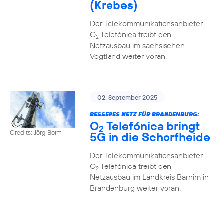
(Krebes)
Der Telekommunikationsanbieter
O
Telefónica treibt den
2
Netzausbau im sächsischen
Vogtland weiter voran.
02. September 2025
BESSERES NETZ FÜR BRANDENBURG:
O
Telefónica bringt
2
Credits: Jörg Borm
5G in die Schorfheide
Der Telekommunikationsanbieter
O
Telefónica treibt den
2
Netzausbau im Landkreis Barnim in
Brandenburg weiter voran.