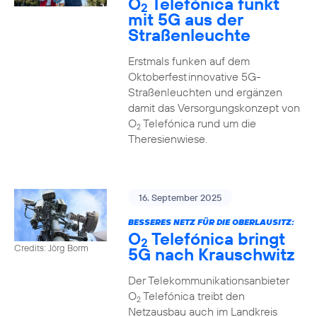
O
Telefónica funkt
2
mit 5G aus der
Straßenleuchte
Erstmals funken auf dem
Oktoberfest innovative 5G-
Straßenleuchten und ergänzen
damit das Versorgungskonzept von
O
Telefónica rund um die
2
Theresienwiese.
16. September 2025
BESSERES NETZ FÜR DIE OBERLAUSITZ:
O
Telefónica bringt
2
Credits: Jörg Borm
5G nach Krauschwitz
Der Telekommunikationsanbieter
O
Telefónica treibt den
2
Netzausbau auch im Landkreis