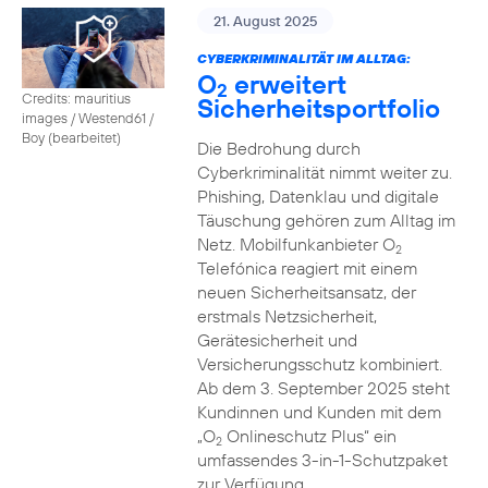
21. August 2025
CYBERKRIMINALITÄT IM ALLTAG:
O
erweitert
2
Credits: mauritius
Sicherheitsportfolio
images / Westend61 /
Boy (bearbeitet)
Die Bedrohung durch
Cyberkriminalität nimmt weiter zu.
Phishing, Datenklau und digitale
Täuschung gehören zum Alltag im
Netz. Mobilfunkanbieter O
2
Telefónica reagiert mit einem
neuen Sicherheitsansatz, der
erstmals Netzsicherheit,
Gerätesicherheit und
Versicherungsschutz kombiniert.
Ab dem 3. September 2025 steht
Kundinnen und Kunden mit dem
„O
Onlineschutz Plus“ ein
2
umfassendes 3-in-1-Schutzpaket
zur Verfügung.