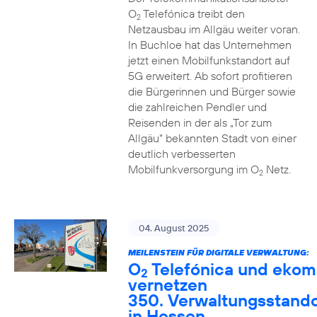
O
Telefónica treibt den
2
Netzausbau im Allgäu weiter voran.
In Buchloe hat das Unternehmen
jetzt einen Mobilfunkstandort auf
5G erweitert. Ab sofort profitieren
die Bürgerinnen und Bürger sowie
die zahlreichen Pendler und
Reisenden in der als „Tor zum
Allgäu“ bekannten Stadt von einer
deutlich verbesserten
Mobilfunkversorgung im O
Netz.
2
04. August 2025
MEILENSTEIN FÜR DIGITALE VERWALTUNG:
O
Telefónica und ekom
2
vernetzen
350. Verwaltungsstando
in Hessen