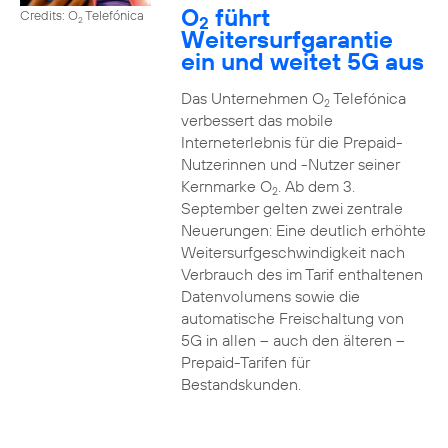
O
führt
Credits: O
Telefónica
2
2
Weitersurfgarantie
ein und weitet 5G aus
Das Unternehmen O
Telefónica
2
verbessert das mobile
Interneterlebnis für die Prepaid-
Nutzerinnen und -Nutzer seiner
Kernmarke O
. Ab dem 3.
2
September gelten zwei zentrale
Neuerungen: Eine deutlich erhöhte
Weitersurfgeschwindigkeit nach
Verbrauch des im Tarif enthaltenen
Datenvolumens sowie die
automatische Freischaltung von
5G in allen – auch den älteren –
Prepaid-Tarifen für
Bestandskunden.