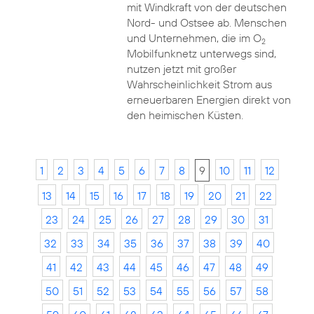
mit Windkraft von der deutschen
Nord- und Ostsee ab. Menschen
und Unternehmen, die im O
2
Mobilfunknetz unterwegs sind,
nutzen jetzt mit großer
Wahrscheinlichkeit Strom aus
erneuerbaren Energien direkt von
den heimischen Küsten.
1
2
3
4
5
6
7
8
9
10
11
12
13
14
15
16
17
18
19
20
21
22
23
24
25
26
27
28
29
30
31
32
33
34
35
36
37
38
39
40
41
42
43
44
45
46
47
48
49
50
51
52
53
54
55
56
57
58