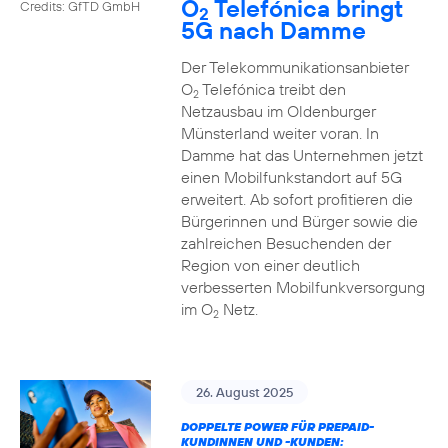
O
Telefónica bringt
Credits: GfTD GmbH
2
5G nach Damme
Der Telekommunikationsanbieter
O
Telefónica treibt den
2
Netzausbau im Oldenburger
Münsterland weiter voran. In
Damme hat das Unternehmen jetzt
einen Mobilfunkstandort auf 5G
erweitert. Ab sofort profitieren die
Bürgerinnen und Bürger sowie die
zahlreichen Besuchenden der
Region von einer deutlich
verbesserten Mobilfunkversorgung
im O
Netz.
2
26. August 2025
DOPPELTE POWER FÜR PREPAID-
KUNDINNEN UND -KUNDEN: