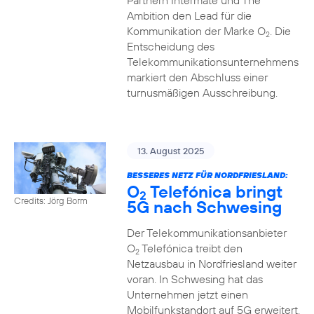
Partnern Intermate und The
Ambition den Lead für die
Kommunikation der Marke O
. Die
2
Entscheidung des
Telekommunikationsunternehmens
markiert den Abschluss einer
turnusmäßigen Ausschreibung.
13. August 2025
BESSERES NETZ FÜR NORDFRIESLAND:
O
Telefónica bringt
2
Credits: Jörg Borm
5G nach Schwesing
Der Telekommunikationsanbieter
O
Telefónica treibt den
2
Netzausbau in Nordfriesland weiter
voran. In Schwesing hat das
Unternehmen jetzt einen
Mobilfunkstandort auf 5G erweitert.