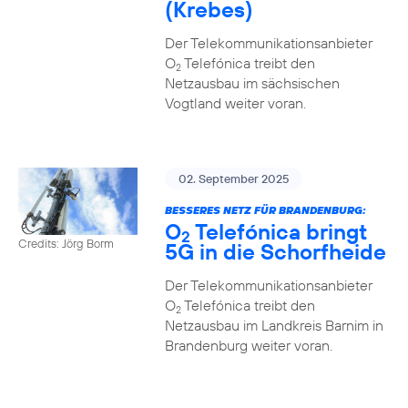
(Krebes)
Der Telekommunikationsanbieter
O
Telefónica treibt den
2
Netzausbau im sächsischen
Vogtland weiter voran.
02. September 2025
BESSERES NETZ FÜR BRANDENBURG:
O
Telefónica bringt
2
Credits: Jörg Borm
5G in die Schorfheide
Der Telekommunikationsanbieter
O
Telefónica treibt den
2
Netzausbau im Landkreis Barnim in
Brandenburg weiter voran.