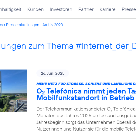
haltigkeit
Kunden
Investoren
Partner
Karriere
Presse
ws
Pressemitteilungen
Archiv 2023
ilungen zum Thema #Internet_der_
26. Juni 2025
MEHR NETZ FÜR STRASSE, SCHIENE UND LÄNDLICHE R
O
Telefónica nimmt jeden Ta
2
Mobilfunkstandort in Betrieb
Der Telekommunikationsanbieter O
Telefónica
2
Monaten des Jahres 2025 umfassend ausgebau
Jahresbeginn sorgt das Unternehmen überall d
Nutzerinnen und Nutzer sie für die mobile Tel