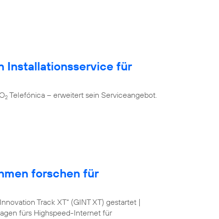
 Installationsservice für
 O
Telefónica – erweitert sein Serviceangebot.
2
hmen forschen für
nnovation Track XT“ (GINT XT) gestartet |
lagen fürs Highspeed-Internet für