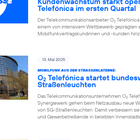
Kundenwachstum stärkt oper
Telefónica im ersten Quartal
Der Telekommunikationsanbieter O
Telefónica 
2
einem von intensivem Wettbewerb geprägten e
Mobilfunkvertragskundinnen und -kunden hi
13. Mai 2025
MOBILFUNK AUS DER STRASSENLATERNE:
O
Telefónica startet bunde
2
Straßenleuchten
Das Telekommunikationsunternehmen O
Telef
2
Synergiewerk gehen beim Netzausbau neue W
von 5G-Straßenleuchten. Damit verbessern sie
und Gewerbetreibende in belebten Innenstädte