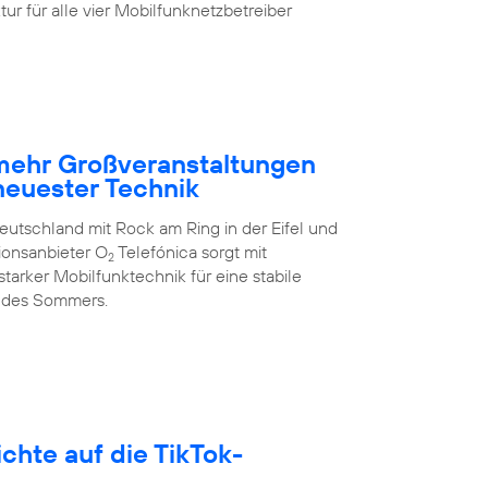
ur für alle vier Mobilfunknetzbetreiber
 mehr Großveranstaltungen
neuester Technik
eutschland mit Rock am Ring in der Eifel und
ionsanbieter O
Telefónica sorgt mit
2
arker Mobilfunktechnik für eine stabile
 des Sommers.
hte auf die TikTok-