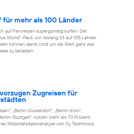
f für mehr als 100 Länder
h auf Fernreisen supergünstig surfen: Der
us World“-Pack von bislang 33 auf 105 Länder
en können damit rund um die Welt ganz wie
sse zu belasten.
vorzugen Zugreisen für
städten
sen”, „Berlin-Düsseldorf”, „Berlin-Köln”,
erlin-Stuttgart“ nutzen mehr als 70 Prozent
iner Mobilitätsdatenanalyse von O
Telefónica.
2