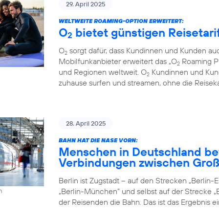
29. April 2025
WELTWEITE ROAMING-OPTION ERWEITERT:
O
bietet günstigen Reisetari
2
O
sorgt dafür, dass Kundinnen und Kunden auc
2
Mobilfunkanbieter erweitert das „O
Roaming Pl
2
und Regionen weltweit. O
Kundinnen und Kund
2
zuhause surfen und streamen, ohne die Reiseka
28. April 2025
BAHN HAT DIE NASE VORN:
Menschen in Deutschland be
Verbindungen zwischen Groß
Berlin ist Zugstadt – auf den Strecken „Berlin-Es
„Berlin-München” und selbst auf der Strecke „B
h
der Reisenden die Bahn. Das ist das Ergebnis e