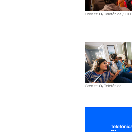
Credits: O
Telefónica / Till
2
Credits: O
Telefónica
2