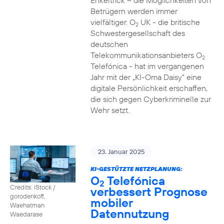
Enkeltrick – die Möglichkeiten von
Betrügern werden immer
vielfältiger. O
UK - die britische
2
Schwestergesellschaft des
deutschen
Telekommunikationsanbieters O
2
Telefónica - hat im vergangenen
Jahr mit der „KI-Oma Daisy“ eine
digitale Persönlichkeit erschaffen,
die sich gegen Cyberkriminelle zur
Wehr setzt.
23. Januar 2025
KI-GESTÜTZTE NETZPLANUNG:
O
Telefónica
2
Credits: iStock /
verbessert Prognose
gorodenkoff,
mobiler
Waehatman
Datennutzung
Waedarase