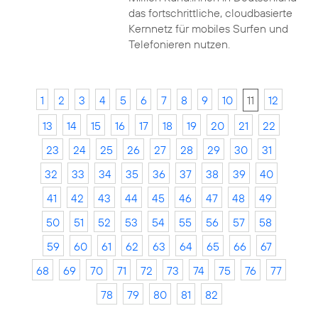
das fortschrittliche, cloudbasierte
Kernnetz für mobiles Surfen und
Telefonieren nutzen.
1
2
3
4
5
6
7
8
9
10
11
12
13
14
15
16
17
18
19
20
21
22
23
24
25
26
27
28
29
30
31
32
33
34
35
36
37
38
39
40
41
42
43
44
45
46
47
48
49
50
51
52
53
54
55
56
57
58
59
60
61
62
63
64
65
66
67
68
69
70
71
72
73
74
75
76
77
78
79
80
81
82