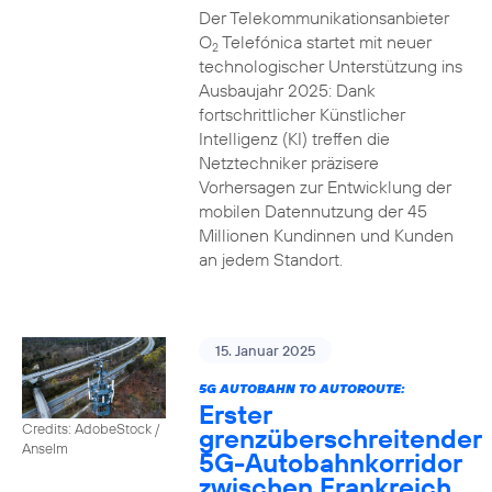
Der Telekommunikationsanbieter
O
Telefónica startet mit neuer
2
technologischer Unterstützung ins
Ausbaujahr 2025: Dank
fortschrittlicher Künstlicher
Intelligenz (KI) treffen die
Netztechniker präzisere
Vorhersagen zur Entwicklung der
mobilen Datennutzung der 45
Millionen Kundinnen und Kunden
an jedem Standort.
15. Januar 2025
5G AUTOBAHN TO AUTOROUTE:
Erster
Credits: AdobeStock /
grenzüberschreitender
Anselm
5G-Autobahnkorridor
zwischen Frankreich