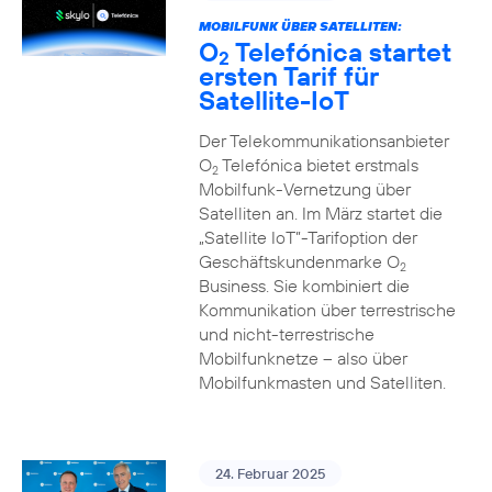
MOBILFUNK ÜBER SATELLITEN:
O
Telefónica startet
2
ersten Tarif für
Satellite-IoT
Der Telekommunikationsanbieter
O
Telefónica bietet erstmals
2
Mobilfunk-Vernetzung über
Satelliten an. Im März startet die
„Satellite IoT”-Tarifoption der
Geschäftskundenmarke O
2
Business. Sie kombiniert die
Kommunikation über terrestrische
und nicht-terrestrische
Mobilfunknetze – also über
Mobilfunkmasten und Satelliten.
24. Februar 2025