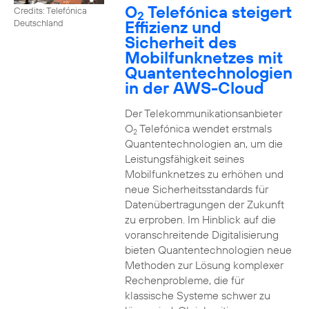
O
Telefónica steigert
Credits: Telefónica
2
Effizienz und
Deutschland
Sicherheit des
Mobilfunknetzes mit
Quantentechnologien
in der AWS-Cloud
Der Telekommunikationsanbieter
O
Telefónica wendet erstmals
2
Quantentechnologien an, um die
Leistungsfähigkeit seines
Mobilfunknetzes zu erhöhen und
neue Sicherheitsstandards für
Datenübertragungen der Zukunft
zu erproben. Im Hinblick auf die
voranschreitende Digitalisierung
bieten Quantentechnologien neue
Methoden zur Lösung komplexer
Rechenprobleme, die für
klassische Systeme schwer zu