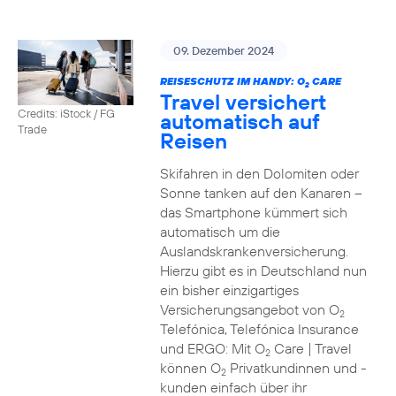
09. Dezember 2024
REISESCHUTZ IM HANDY: O
CARE
2
Travel versichert
Credits: iStock / FG
automatisch auf
Trade
Reisen
Skifahren in den Dolomiten oder
Sonne tanken auf den Kanaren –
das Smartphone kümmert sich
automatisch um die
Auslandskrankenversicherung.
Hierzu gibt es in Deutschland nun
ein bisher einzigartiges
Versicherungsangebot von O
2
Telefónica, Telefónica Insurance
und ERGO: Mit O
Care | Travel
2
können O
Privatkundinnen und -
2
kunden einfach über ihr