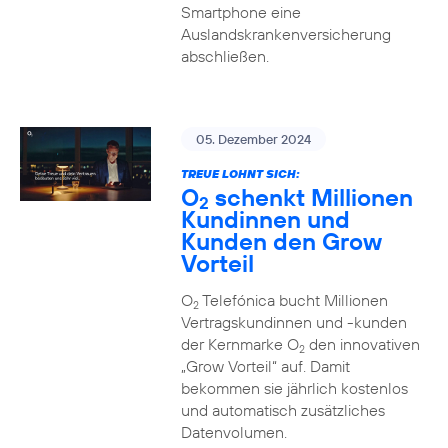
Smartphone eine
Auslandskrankenversicherung
abschließen.
05. Dezember 2024
TREUE LOHNT SICH:
O
schenkt Millionen
2
Kundinnen und
Kunden den Grow
Vorteil
O
Telefónica bucht Millionen
2
Vertragskundinnen und -kunden
der Kernmarke O
den innovativen
2
„Grow Vorteil“ auf. Damit
bekommen sie jährlich kostenlos
und automatisch zusätzliches
Datenvolumen.