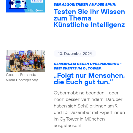
DEN ALGORITHMEN AUF DER SPUR:
Testen Sie Ihr Wissen
zum Thema
Künstliche Intelligenz
10. Dezember 2024
GEMEINSAM GEGEN CYBERMOBBING -
DREI EVENTS IM O
TOWER:
2
„Folgt nur Menschen,
Credits: Fernanda
die Euch gut tun.“
Vilela Photography
Cybermobbing beenden - oder
noch besser: verhindern: Darüber
haben sich Schüler:innen am 9.
und 10. Dezember mit Expert:innen
im O
Tower in München
2
ausgetauscht.