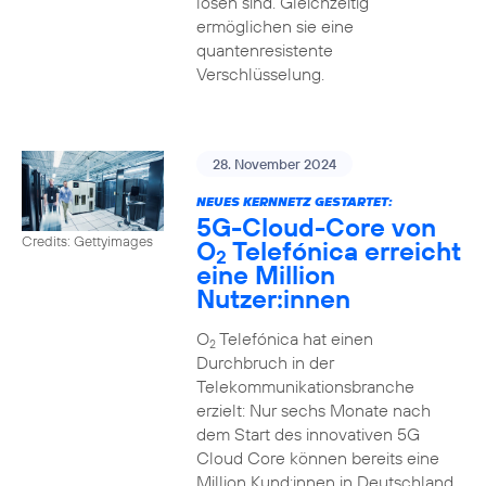
lösen sind. Gleichzeitig
ermöglichen sie eine
quantenresistente
Verschlüsselung.
28. November 2024
NEUES KERNNETZ GESTARTET:
5G-Cloud-Core von
Credits: Gettyimages
O
Telefónica erreicht
2
eine Million
Nutzer:innen
O
Telefónica hat einen
2
Durchbruch in der
Telekommunikationsbranche
erzielt: Nur sechs Monate nach
dem Start des innovativen 5G
Cloud Core können bereits eine
Million Kund:innen in Deutschland