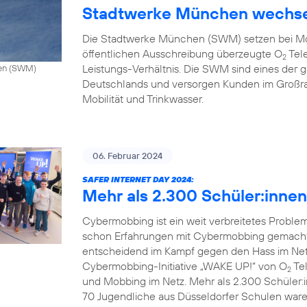
Stadtwerke München wechse
Die Stadtwerke München (SWM) setzen bei Mo
öffentlichen Ausschreibung überzeugte O
Tele
2
Leistungs-Verhältnis. Die SWM sind eines de
hen (SWM)
Deutschlands und versorgen Kunden im Großr
Mobilität und Trinkwasser.
06. Februar 2024
SAFER INTERNET DAY 2024:
Mehr als 2.300 Schüler:inne
Cybermobbing ist ein weit verbreitetes Probl
schon Erfahrungen mit Cybermobbing gemacht.
entscheidend im Kampf gegen den Hass im Netz.
Cybermobbing-Initiative „WAKE UP!“ von O
Tel
2
und Mobbing im Netz. Mehr als 2.300 Schüler:
70 Jugendliche aus Düsseldorfer Schulen waren