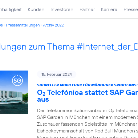
haltigkeit
Kunden
Investoren
Partner
Karriere
Presse
ws
Pressemitteilungen
Archiv 2022
ilungen zum Thema #Internet_der_
15. Februar 2024
SCHNELLER MOBILFUNK FÜR MÜNCHNER SPORTFANS:
O
Telefónica stattet SAP G
2
aus
Der Telekommunikationsanbieter O
Telefónica 
2
SAP Garden in München mit einem modernen 5G
Zuschauer fassenden Spielstätte im Münchner
Eishockeymannschaft von Red Bull München s
München, profitieren künftig von hohen Daten