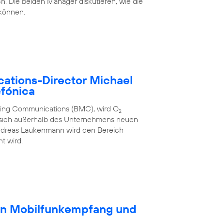
h. Die beiden Manager diskutieren, wie die
 können.
ations-Director Michael
fónica
eting Communications (BMC), wird O
2
 sich außerhalb des Unternehmens neuen
ndreas Laukenmann wird den Bereich
t wird.
en Mobilfunkempfang und