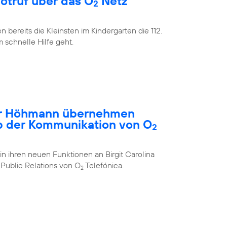
Notruf über das O
Netz
2
bereits die Kleinsten im Kindergarten die 112.
m schnelle Hilfe geht.
ar Höhmann übernehmen
b der Kommunikation von O
2
in ihren neuen Funktionen an Birgit Carolina
Public Relations von O
Telefónica.
2