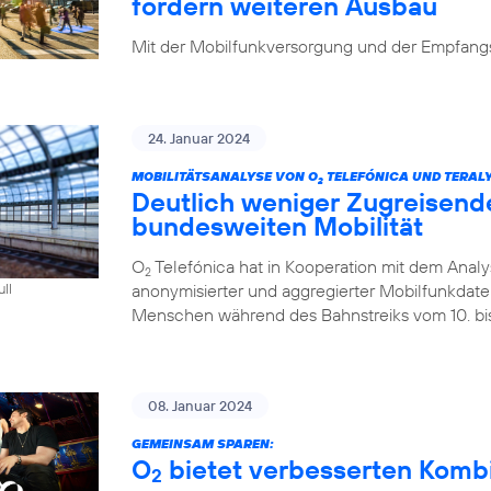
fordern weiteren Ausbau
Mit der Mobilfunkversorgung und der Empfangsq
24. Januar 2024
MOBILITÄTSANALYSE VON O
TELEFÓNICA UND TERALY
2
Deutlich weniger Zugreisend
bundesweiten Mobilität
O
Telefónica hat in Kooperation mit dem Analys
2
anonymisierter und aggregierter Mobilfunkdaten 
ull
Menschen während des Bahnstreiks vom 10. bis 
08. Januar 2024
GEMEINSAM SPAREN:
O
bietet verbesserten Kombi-
2