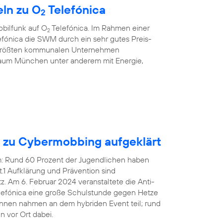
ln zu O
Telefónica
2
bilfunk auf O
Telefónica. Im Rahmen einer
2
fónica die SWM durch ein sehr gutes Preis-
r größten kommunalen Unternehmen
aum München unter anderem mit Energie,
n zu Cybermobbing aufgeklärt
em: Rund 60 Prozent der Jugendlichen haben
1 Aufklärung und Prävention sind
 Am 6. Februar 2024 veranstaltete die Anti-
efónica eine große Schulstunde gegen Hetze
innen nahmen an dem hybriden Event teil; rund
 vor Ort dabei.