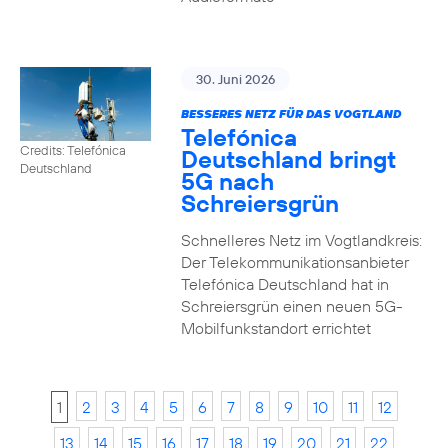
30. Juni 2026
BESSERES NETZ FÜR DAS VOGTLAND
Telefónica
Credits: Telefónica
Deutschland bringt
Deutschland
5G nach
Schreiersgrün
Schnelleres Netz im Vogtlandkreis:
Der Telekommunikationsanbieter
Telefónica Deutschland hat in
Schreiersgrün einen neuen 5G-
Mobilfunkstandort errichtet
1
2
3
4
5
6
7
8
9
10
11
12
13
14
15
16
17
18
19
20
21
22