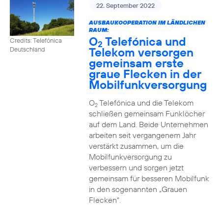
22. September 2022
AUSBAUKOOPERATION IM LÄNDLICHEN
RAUM:
O
Telefónica und
Credits: Telefónica
2
Telekom versorgen
Deutschland
gemeinsam erste
graue Flecken in der
Mobilfunkversorgung
O
Telefónica und die Telekom
2
schließen gemeinsam Funklöcher
auf dem Land. Beide Unternehmen
arbeiten seit vergangenem Jahr
verstärkt zusammen, um die
Mobilfunkversorgung zu
verbessern und sorgen jetzt
gemeinsam für besseren Mobilfunk
in den sogenannten „Grauen
Flecken“.