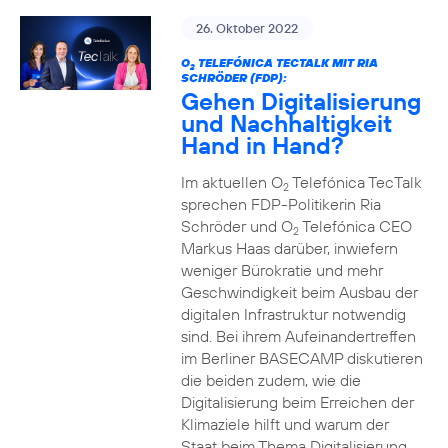
26. Oktober 2022
O
TELEFÓNICA TECTALK MIT RIA
2
SCHRÖDER (FDP):
Gehen Digitalisierung
und Nachhaltigkeit
Hand in Hand?
Im aktuellen O
Telefónica TecTalk
2
sprechen FDP-Politikerin Ria
Schröder und O
Telefónica CEO
2
Markus Haas darüber, inwiefern
weniger Bürokratie und mehr
Geschwindigkeit beim Ausbau der
digitalen Infrastruktur notwendig
sind. Bei ihrem Aufeinandertreffen
im Berliner BASECAMP diskutieren
die beiden zudem, wie die
Digitalisierung beim Erreichen der
Klimaziele hilft und warum der
Staat beim Thema Digitalisierung