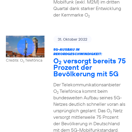
Mobilfunk (exkl. M2M) im dritten
Quartal dank starker Entwicklung
der Kernmarke O
2
31. Oktober 2022
5G-AUSBAU IN
REKORDGESCHWINDIGKEIT:
O
versorgt bereits 75
Credits: O
Telefónica
2
2
Prozent der
Bevölkerung mit 5G
Der Telekommunikationsanbieter
O
Telefónica kommt beim
2
bundesweiten Aufbau seines 5G-
Netzes deutlich schneller voran als
ursprünglich geplant. Das O
Netz
2
versorgt mittlerweile 75 Prozent
der Bevölkerung in Deutschland
mit dem 5G-Mobilfunkstandard.