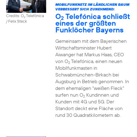
MOBILFUNKNETZ IM LÄNDLICHEN RAUM
VERBESSERT SICH ZUNEHMEND:
O
Telefónica schließt
Credits: O
Telefónica
2
2
eines der größten
/ Felix Steck
Funklöcher Bayerns
Gemeinsam mit dem Bayerischen
Wirtschaftsminister Hubert
Aiwanger hat Markus Haas, CEO
von O
Telefónica, einen neuen
2
Mobilfunkmasten in
Schwabmünchen-Birkach bei
Augsburg in Betrieb genommen. In
dem ehemaligen “weißen Fleck”
surfen nun O
Kundinnen und
2
Kunden mit 4G und 5G. Der
Standort deckt eine Fläche von
rund 30 Quadratkilometern ab.