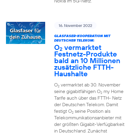
Nokia im 5G-Netz.
16. November 2022
GLASFASER-KOOPERATION MIT
DEUTSCHER TELEKOM:
O
vermarktet
2
Festnetz-Produkte
bald an 10 Millionen
zusätzliche FTTH-
Haushalte
O
vermarktet ab 30. November
2
seine gigabitfähigen O
my Home
2
Tarife auch über das FTTH- Netz
der Deutschen Telekom. Damit
festigt O
seine Position als
2
Telekommunikationsanbieter mit
der größten Gigabit-Verfügbarkeit
in Deutschland. Zunächst