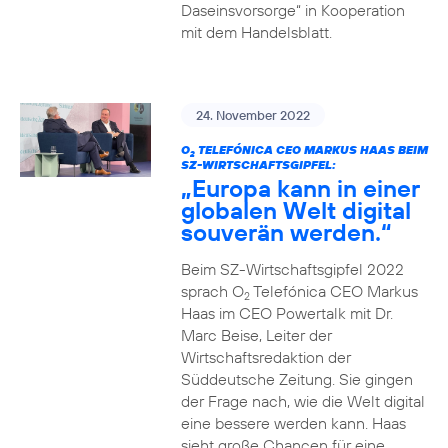
Daseinsvorsorge“ in Kooperation
mit dem Handelsblatt.
24. November 2022
O
TELEFÓNICA CEO MARKUS HAAS BEIM
2
SZ-WIRTSCHAFTSGIPFEL:
„Europa kann in einer
globalen Welt digital
souverän werden.“
Beim SZ-Wirtschaftsgipfel 2022
sprach O
Telefónica CEO Markus
2
Haas im CEO Powertalk mit Dr.
Marc Beise, Leiter der
Wirtschaftsredaktion der
Süddeutsche Zeitung. Sie gingen
der Frage nach, wie die Welt digital
eine bessere werden kann. Haas
sieht große Chancen für eine