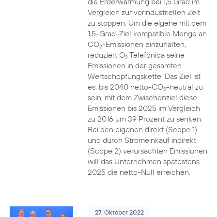
die Erderwärmung bei 1,5 Grad im
Vergleich zur vorindustriellen Zeit
zu stoppen. Um die eigene mit dem
1,5-Grad-Ziel kompatible Menge an
CO
-Emissionen einzuhalten,
2
reduziert O
Telefónica seine
2
Emissionen in der gesamten
Wertschöpfungskette. Das Ziel ist
es, bis 2040 netto-CO
-neutral zu
2
sein; mit dem Zwischenziel diese
Emissionen bis 2025 im Vergleich
zu 2016 um 39 Prozent zu senken.
Bei den eigenen direkt (Scope 1)
und durch Stromeinkauf indirekt
(Scope 2) verursachten Emissionen
will das Unternehmen spätestens
2025 die netto-Null erreichen.
27. Oktober 2022