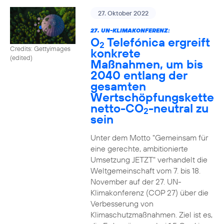
27. Oktober 2022
27. UN-KLIMAKONFERENZ:
O
Telefónica ergreift
2
Credits: Gettyimages
konkrete
(edited)
Maßnahmen, um bis
2040 entlang der
gesamten
Wertschöpfungskette
netto-CO
-neutral zu
2
sein
Unter dem Motto "Gemeinsam für
eine gerechte, ambitionierte
Umsetzung JETZT" verhandelt die
Weltgemeinschaft vom 7. bis 18.
November auf der 27. UN-
Klimakonferenz (COP 27) über die
Verbesserung von
Klimaschutzmaßnahmen. Ziel ist es,