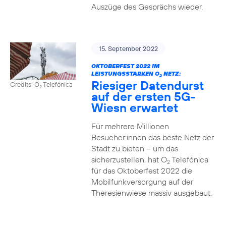
Auszüge des Gesprächs wieder.
15. September 2022
OKTOBERFEST 2022 IM
LEISTUNGSSTARKEN O
NETZ:
2
Riesiger Datendurst
Credits: O
Telefónica
2
auf der ersten 5G-
Wiesn erwartet
Für mehrere Millionen
Besucher:innen das beste Netz der
Stadt zu bieten – um das
sicherzustellen, hat O
Telefónica
2
für das Oktoberfest 2022 die
Mobilfunkversorgung auf der
Theresienwiese massiv ausgebaut.