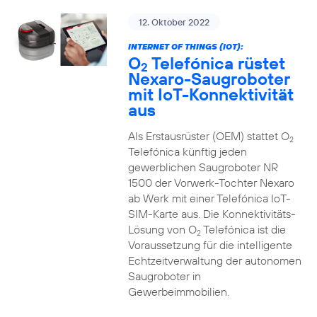
12. Oktober 2022
INTERNET OF THINGS (IOT):
O
Telefónica rüstet
2
Nexaro-Saugroboter
mit IoT-Konnektivität
aus
Als Erstausrüster (OEM) stattet O
2
Telefónica künftig jeden
gewerblichen Saugroboter NR
1500 der Vorwerk-Tochter Nexaro
ab Werk mit einer Telefónica IoT-
SIM-Karte aus. Die Konnektivitäts-
Lösung von O
Telefónica ist die
2
Voraussetzung für die intelligente
Echtzeitverwaltung der autonomen
Saugroboter in
Gewerbeimmobilien.