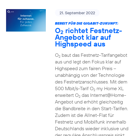
21. September 2022
BEREIT FÜR DIE GIGABIT-ZUKUNFT:
O
richtet Festnetz-
2
Angebot klar auf
Highspeed aus
O
baut das Festnetz-Tarifangebot
2
aus und legt den Fokus klar auf
Highspeed zum fairen Preis –
unabhängig von der Technologie
des Festnetzanschlusses. Mit dem
500 Mbit/s-Tarif O
my Home XL
2
erweitert O
das Internet@Home-
2
Angebot und erhöht gleichzeitig
die Bandbreite in den Start-Tarifen.
Zudem ist die Allnet-Flat für
Festnetz und Mobilfunk innerhalb
Deutschlands wieder inklusive und
der reguläre Anschlusspreis sinkt.